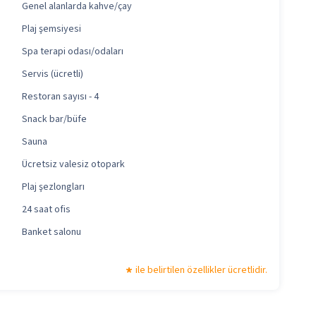
Genel alanlarda kahve/çay
Plaj şemsiyesi
Spa terapi odası/odaları
Servis (ücretli)
Restoran sayısı - 4
Snack bar/büfe
Sauna
Ücretsiz valesiz otopark
Plaj şezlongları
24 saat ofis
Banket salonu
ile belirtilen özellikler ücretlidir.