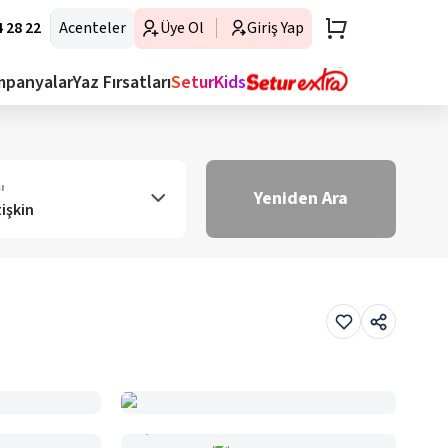
 28 22
Acenteler
Üye Ol
Giriş Yap
mpanyalar
Yaz Fırsatları
SeturKids
ı
Yeniden Ara
tişkin
Haritada Gör