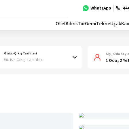
WhatsApp
444
Otel
Kıbrıs
Tur
Gemi
Tekne
Uçak
Ka
Giriş - Çıkış Tarihleri
Kişi, Oda Sayıs
Giriş - Çıkış Tarihleri
1 Oda, 2 Ye