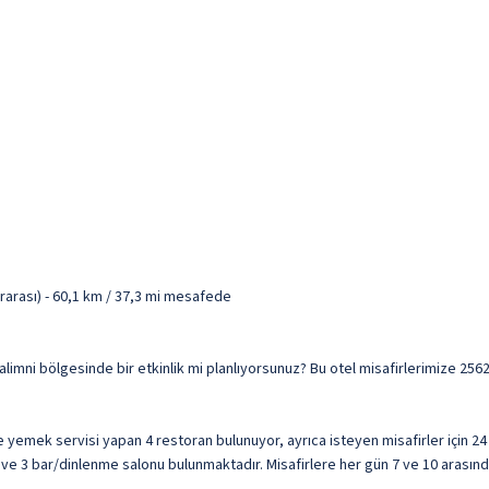
rarası) - 60,1 km / 37,3 mi mesafede
r. Paralimni bölgesinde bir etkinlik mi planlıyorsunuz? Bu otel misafirlerimize 
de yemek servisi yapan 4 restoran bulunuyor, ayrıca isteyen misafirler için 2
 ve 3 bar/dinlenme salonu bulunmaktadır. Misafirlere her gün 7 ve 10 arasında