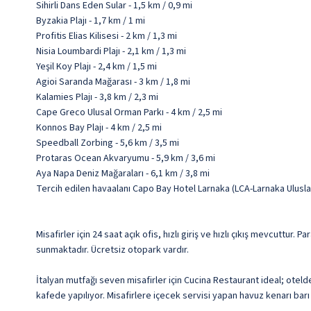
Sihirli Dans Eden Sular - 1,5 km / 0,9 mi
Byzakia Plajı - 1,7 km / 1 mi
Profitis Elias Kilisesi - 2 km / 1,3 mi
Nisia Loumbardi Plajı - 2,1 km / 1,3 mi
Yeşil Koy Plajı - 2,4 km / 1,5 mi
Agioi Saranda Mağarası - 3 km / 1,8 mi
Kalamies Plajı - 3,8 km / 2,3 mi
Cape Greco Ulusal Orman Parkı - 4 km / 2,5 mi
Konnos Bay Plajı - 4 km / 2,5 mi
Speedball Zorbing - 5,6 km / 3,5 mi
Protaras Ocean Akvaryumu - 5,9 km / 3,6 mi
Aya Napa Deniz Mağaraları - 6,1 km / 3,8 mi
Tercih edilen havaalanı Capo Bay Hotel Larnaka (LCA-Larnaka Ulusla
Misafirler için 24 saat açık ofis, hızlı giriş ve hızlı çıkış mevcuttu
sunmaktadır. Ücretsiz otopark vardır.
İtalyan mutfağı seven misafirler için Cucina Restaurant ideal; otel
kafede yapılıyor. Misafirlere içecek servisi yapan havuz kenarı barı