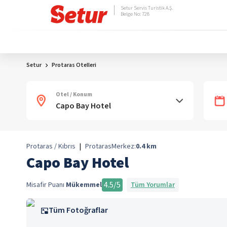
Setur Servis Turistik A.Ş.
Belge No: 728
Setur
Protaras Otelleri
Otel / Konum
Protaras / Kıbrıs
|
Protaras
Merkez:
0.4
km
Capo Bay Hotel
4.5
/5
Misafir Puanı
Mükemmel
Tüm Yorumlar
Tüm Fotoğraflar