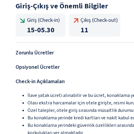
Giriş-Çıkış ve Önemli Bilgiler
Giriş (Check-in)
Çıkış (Check-out)
15
-
05.30
11
Zorunlu Ücretler
Opsiyonel Ücretler
Check-in Açıklamaları
İlave yatak ücreti alınabilir ve bu ücret, konaklama y
Olası ekstra harcamalar için otele girişte, resmi kur
Özel talepler, otele giriş sırasında müsaitlik durumu
Bu konaklama yerinde kredi kartları ve nakit kabul 
Bu konaklama yerindeki güvenlik özellikleri arasın
korkulukları yer almaktadır