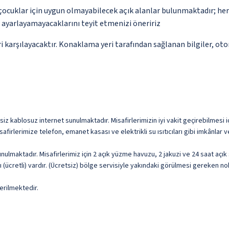
çocuklar için uygun olmayabilecek açık alanlar bulunmaktadır; he
p ayarlayamayacaklarını teyit etmenizi öneririz
 karşılayacaktır. Konaklama yeri tarafından sağlanan bilgiler, otoma
siz kablosuz internet sunulmaktadır. Misafirlerimizin iyi vakit geçirebilmesi 
firlerimize telefon, emanet kasası ve elektrikli su ısıtıcıları gibi imkânlar v
lmaktadır. Misafirlerimiz için 2 açık yüzme havuzu, 2 jakuzi ve 24 saat açık 
(ücretli) vardır. (Ücretsiz) bölge servisiyle yakındaki görülmesi gereken no
erilmektedir.