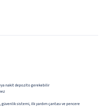
eya nakit depozito gerekebilir
mez
güvenlik sistemi, ilk yardım çantası ve pencere