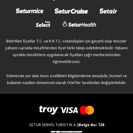
Belirtilen fiyatlar T.C. ve K.K.T.C. vatandaşları için geçerli olup tesisler
yabancı uyruklu misafirlerden fiyat farkı talep edebilmektedir. Yabancı
uyruklu misafirlere uygulanacak fiyatları çağrı merkezimizden
öğrenebilirsiniz.
Sitemizde yer alan tesis özellikleri bilgilendirme amaçlıdır, hizmet ve
kullanım saatleri dönemsel olarak Otel’ler tarafından değişitirilebilir.
SETUR SERVİS TURİSTİK A.Ş
Belge No: 728