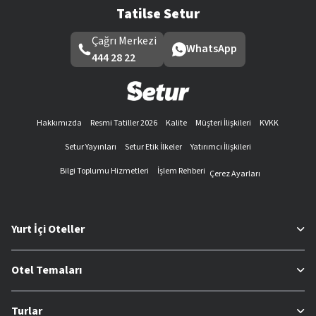
Tatilse Setur
Çağrı Merkezi
WhatsApp
444 28 22
Hakkımızda
Resmi Tatiller 2026
Kalite
Müşteri İlişkileri
KVKK
Setur Yayınları
Setur Etik İlkeler
Yatırımcı İlişkileri
Bilgi Toplumu Hizmetleri
İşlem Rehberi
Çerez Ayarları
Yurt İçi Oteller
Otel Temaları
Turlar