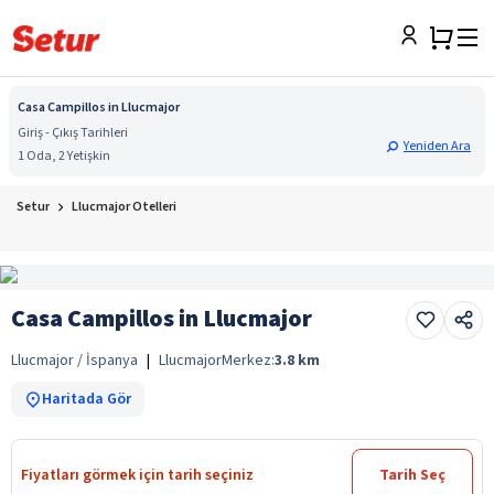
Casa Campillos in Llucmajor
Giriş - Çıkış Tarihleri
Yeniden Ara
1 Oda, 2 Yetişkin
Setur
Llucmajor Otelleri
Casa Campillos in Llucmajor
Llucmajor / İspanya
|
Llucmajor
Merkez:
3.8
km
Haritada Gör
Fiyatları görmek için tarih seçiniz
Tarih Seç