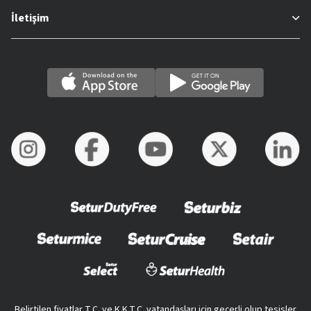
İletişim
Belirtilen fiyatlar T.C. ve K.K.T.C. vatandaşları için geçerli olup tesisler