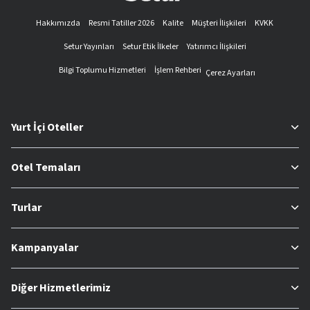
Hakkımızda
Resmi Tatiller 2026
Kalite
Müşteri İlişkileri
KVKK
Setur Yayınları
Setur Etik İlkeler
Yatırımcı İlişkileri
Bilgi Toplumu Hizmetleri
İşlem Rehberi
Çerez Ayarları
Yurt İçi Oteller
Otel Temaları
Turlar
Kampanyalar
Diğer Hizmetlerimiz