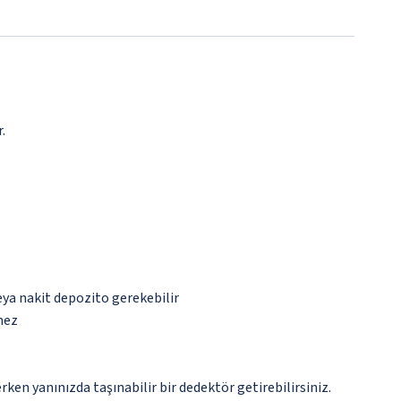
.
eya nakit depozito gerekebilir
mez
n yanınızda taşınabilir bir dedektör getirebilirsiniz.