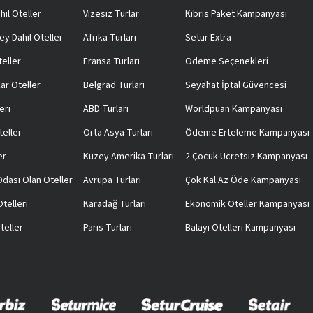
hil Oteller
Vizesiz Turlar
Kıbrıs Paket Kampanyası
ey Dahil Oteller
Afrika Turları
Setur Extra
teller
Fransa Turları
Ödeme Seçenekleri
ar Oteller
Belgrad Turları
Seyahat İptal Güvencesi
eri
ABD Turları
Worldpuan Kampanyası
teller
Orta Asya Turları
Ödeme Erteleme Kampanyası
er
Kuzey Amerika Turları
2 Çocuk Ücretsiz Kampanyası
 Odası Olan Oteller
Avrupa Turları
Çok Kal Az Öde Kampanyası
telleri
Karadağ Turları
Ekonomik Oteller Kampanyası
teller
Paris Turları
Balayı Otelleri Kampanyası