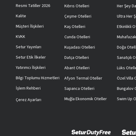
Resmi Tatiller 2026
Kıbrıs Otelleri
Her Şey Da
Kalite
Çeşme Otelleri
Ultra Her Ş
Müşteri İlişkileri
Kaş Otelleri
Etkinlikli O
KVKK
Cunda Otelleri
Muhafazak
Setur Yayınları
Kuşadası Otelleri
Doğa Otell
Setur Etik İlkeler
Datça Otelleri
Sanatçılı O
Yatırımcı İlişkileri
Abant Otelleri
Lüks Otell
Bilgi Toplumu Hizmetleri
Afyon Termal Oteller
Özel Villa
İşlem Rehberi
Sapanca Otelleri
Bungalov O
Muğla Ekonomik Oteller
Swim Up O
Çerez Ayarları