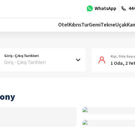
WhatsApp
444
Otel
Kıbrıs
Tur
Gemi
Tekne
Uçak
Ka
Giriş - Çıkış Tarihleri
Kişi, Oda Sayıs
Giriş - Çıkış Tarihleri
1 Oda, 2 Ye
iony