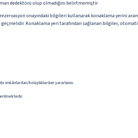
uman dedektörü olup olmadığını belirtmemiştir
ce rezervasyon onayındaki bilgileri kullanarak konaklama yerini ara
me geçmelidir. Konaklama yeri tarafından sağlanan bilgiler, otomatik 
ibi imkânlardan/kolaylıklardan yararlanın.
erilmektedir.