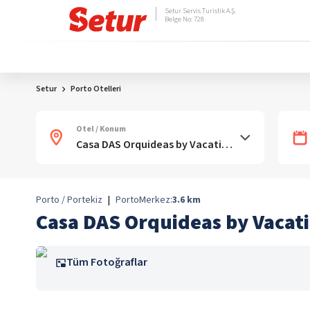
Setur Servis Turistik A.Ş.
Belge No: 728
Setur
Porto Otelleri
Otel / Konum
Porto / Portekiz
|
Porto
Merkez:
3.6
km
Casa DAS Orquideas by Vacat
Tüm Fotoğraflar