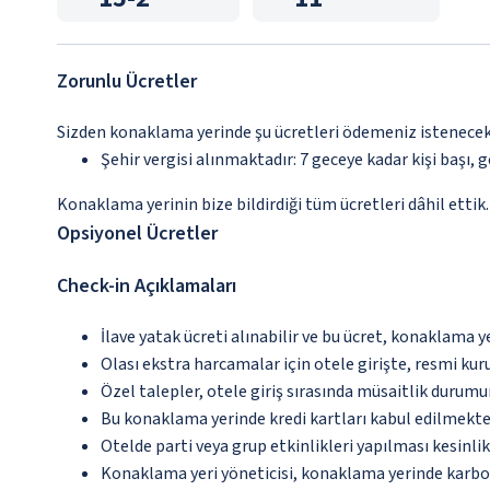
Zorunlu Ücretler
Sizden konaklama yerinde şu ücretleri ödemeniz istenecektir
Şehir vergisi alınmaktadır: 7 geceye kadar kişi başı, ge
Konaklama yerinin bize bildirdiği tüm ücretleri dâhil ettik.
Opsiyonel Ücretler
Check-in Açıklamaları
İlave yatak ücreti alınabilir ve bu ücret, konaklama y
Olası ekstra harcamalar için otele girişte, resmi kur
Özel talepler, otele giriş sırasında müsaitlik durumu
Bu konaklama yerinde kredi kartları kabul edilmekte
Otelde parti veya grup etkinlikleri yapılması kesinlik
Konaklama yeri yöneticisi, konaklama yerinde karbon