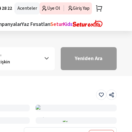
 28 22
Acenteler
Üye Ol
Giriş Yap
mpanyalar
Yaz Fırsatları
SeturKids
ı
Yeniden Ara
tişkin
Haritada Gör