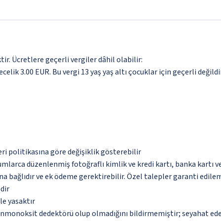
. Ücretlere geçerli vergiler dâhil olabilir:
celik 3.00 EUR. Bu vergi 13 yaş yaş altı çocuklar için geçerli değildir
eri politikasına göre değişiklik gösterebilir
umlarca düzenlenmiş fotoğraflı kimlik ve kredi kartı, banka kartı v
na bağlıdır ve ek ödeme gerektirebilir. Özel talepler garanti edile
dir
le yasaktır
monoksit dedektörü olup olmadığını bildirmemiştir; seyahat ederke