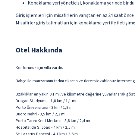
Konaklama yeri yöneticisi, konaklama yerinde bir d
Giriş işlemleri için misafirlerin varıştan en az 24 saat ön
Misafirler giriş talimatları için konaklama yeri ile iletişi
Otel Hakkında
Konforunuz için villa vardır.
Bahçe ile manzaranın tadını çıkartın ve ücretsiz kablosuz İnternet g
Uzaklıklar en yakın 0.1 mil ve kilometre değerine yuvarlanarak göst
Dragao Stadyumu - 1,8 km / 1,1 mi
Porto Üniversitesi - 3 km / 1,8 mi
Duoro Nehri - 3,5 km / 2,2 mi
Porto Tarihi Kent Merkezi - 3,8 km / 2,4 mi
Hospital de S. Joao - 4 km / 2,5 mi
St. Lazarus Bahçesi - 4,1 km / 2,6 mi