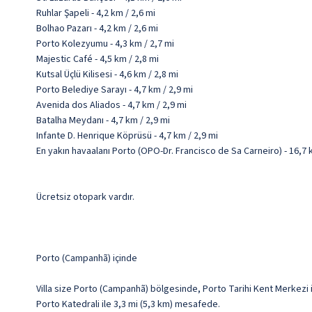
Ruhlar Şapeli - 4,2 km / 2,6 mi
Bolhao Pazarı - 4,2 km / 2,6 mi
Porto Kolezyumu - 4,3 km / 2,7 mi
Majestic Café - 4,5 km / 2,8 mi
Kutsal Üçlü Kilisesi - 4,6 km / 2,8 mi
Porto Belediye Sarayı - 4,7 km / 2,9 mi
Avenida dos Aliados - 4,7 km / 2,9 mi
Batalha Meydanı - 4,7 km / 2,9 mi
Infante D. Henrique Köprüsü - 4,7 km / 2,9 mi
En yakın havaalanı Porto (OPO-Dr. Francisco de Sa Carneiro) - 16,7 
Ücretsiz otopark vardır.
Porto (Campanhã) içinde
Villa size Porto (Campanhã) bölgesinde, Porto Tarihi Kent Merkezi i
Porto Katedrali ile 3,3 mi (5,3 km) mesafede.