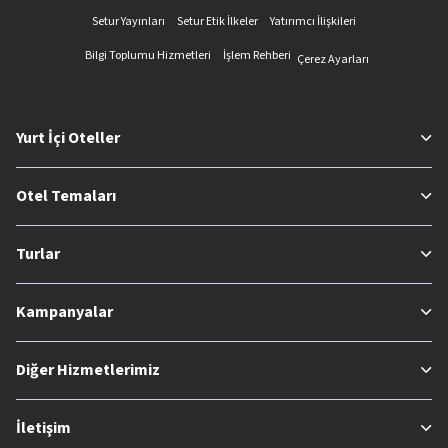
Setur Yayınları
Setur Etik İlkeler
Yatırımcı İlişkileri
Bilgi Toplumu Hizmetleri
İşlem Rehberi
Çerez Ayarları
Yurt İçi Oteller
Otel Temaları
Turlar
Kampanyalar
Diğer Hizmetlerimiz
İletişim