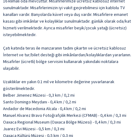
16 klimalı oda mevcuttur. Misafirlerimize ücretsiz kablosuz internet
sunulmaktadır. Misafirlerimizin iyi vakit geçirebilmesi için kablolu TV
kanalları vardır. Banyolarda küvet veya duş vardır. Misafirlere emanet
kasası gibi imkânlar ve kolaylıklar sunulmaktadır. günlük olarak oda/kat
hizmeti verilmektedir. Ayrıca misafirler beşik/çocuk yatağı (ücretsiz)
isteyebilmektedir.
Çatı katında teras ile manzaranın tadını çıkartın ve ücretsiz kablosuz
İnternet ve tur/bilet desteği gibi imkânlardan/kolaylıklardan yararlanın.
Misafirler (ücretli) bölge servisini kullanarak yakındaki noktalara
ulaşabilir.
Uzaklıklar en yakın 0.1 mil ve kilometre değerine yuvarlanarak
gösterilmektedir.
Belber Jimenez Müzesi - 0,3 km / 0,2 mi
Santo Domingo Meydanı - 0,4 km / 0,2 mi
Andador de Macedonia Alcala - 0,4 km / 0,2 mi
Manuel Alvarez Bravo Fotoğrafçılık Merkezi (CFMAB) - 0,4 km / 0,3 mi
Oaxaca Regional Museum (Oaxaca Bölge Müzesi) - 0,4 km / 0,3 mi
Juarez Evi Müzesi - 0,5 km / 0,3 mi
Oaxaca Kültürü Müzesi - 0,5 km / 0,3 mi