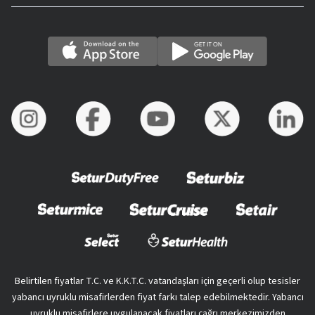
Belirtilen fiyatlar T.C. ve K.K.T.C. vatandaşları için geçerli olup tesisler
yabancı uyruklu misafirlerden fiyat farkı talep edebilmektedir. Yabancı
uyruklu misafirlere uygulanacak fiyatları çağrı merkezimizden