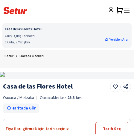
Casa de las Flores Hotel
Giriş - Çıkış Tarihleri
Yeniden Ara
1 Oda, 2 Yetişkin
Setur
Oaxaca Otelleri
Casa de las Flores Hotel
Oaxaca / Meksika
|
Oaxaca
Merkez:
25.3
km
Haritada Gör
Fiyatları görmek için tarih seçiniz
Tarih Seç