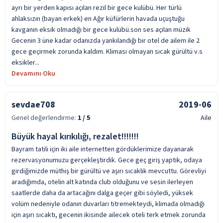
ayrı bir yerden kapısı açılan rezil bir gece kulübü. Her türlü
ahlaksızın (bayan erkek) en Ağır küfürlerin havada uçuştuğu
kavganın eksik olmadığı bir gece kulübü.son ses açılan müzik
Gecenin 3 üne kadar odanızda yankılandığı bir otel de ailem ile 2
gece geçirmek zorunda kaldım. Kliması olmayan sıcak gürültü v.s
eksikler...
Devamını Oku
sevdae708
2019-06
Genel değerlendirme:
1
/ 5
Aile
Büyük hayal kırıkılığı, rezalet!!!!!!!
Bayram tatili için iki aile internetten gördüklerimize dayanarak
rezervasyonumuzu gerçekleştirdik. Gece geç giriş yaptık, odaya
girdiğimizde müthiş bir gürültü ve aşırı sıcaklık mevcuttu. Görevliyi
aradığımda, otelin alt katında club olduğunu ve sesin ilerleyen
saatlerde daha da artacağını dalga geçer gibi söyledi, yüksek
volüm nedeniyle odanın duvarları titremekteydi, klimada olmadığı
için aşırı sıcaktı, gecenin ikisinde ailecek oteli terk etmek zorunda