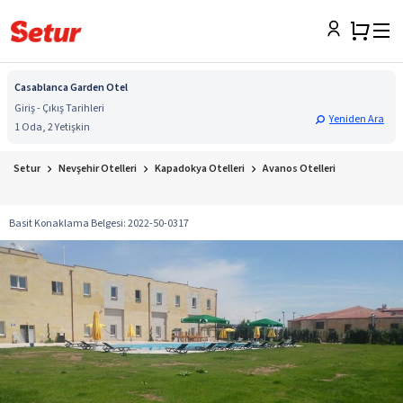
Casablanca Garden Otel
Giriş - Çıkış Tarihleri
Yeniden Ara
1 Oda, 2 Yetişkin
Setur
Nevşehir Otelleri
Kapadokya Otelleri
Avanos Otelleri
Basit Konaklama Belgesi
:
2022-50-0317