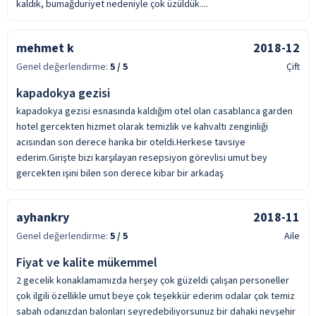
kaldık, bumağduriyet nedeniyle çok üzüldük....
mehmet k
2018-12
Genel değerlendirme:
5
/ 5
Çift
kapadokya gezisi
kapadokya gezisi esnasında kaldığım otel olan casablanca garden
hotel gercekten hizmet olarak temizlik ve kahvaltı zenginliği
acısından son derece harika bir oteldi.Herkese tavsiye
ederim.Girişte bizi karşılayan resepsiyon görevlisi umut bey
gercekten işini bilen son derece kibar bir arkadaş
ayhankry
2018-11
Genel değerlendirme:
5
/ 5
Aile
Fiyat ve kalite mükemmel
2 gecelik konaklamamızda herşey çok güzeldi çalışan personeller
çok ilgili özellikle umut beye çok teşekkür ederim odalar çok temiz
sabah odanızdan balonları seyredebiliyorsunuz bir dahaki nevşehir