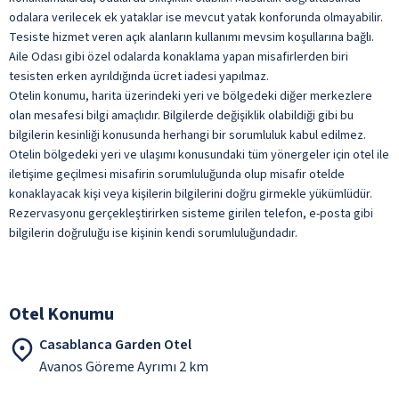
Türk Kahvesi
odalara verilecek ek yataklar ise mevcut yatak konforunda olmayabilir.
Yabancı Alkollü İçecek
Tesiste hizmet veren açık alanların kullanımı mevsim koşullarına bağlı.
Aile Odası gibi özel odalarda konaklama yapan misafirlerden biri
Yerli Alkollü İçecek
tesisten erken ayrıldığında ücret iadesi yapılmaz.
ile belirtilen özellikler ücretlidir.
Otelin konumu, harita üzerindeki yeri ve bölgedeki diğer merkezlere
olan mesafesi bilgi amaçlıdır. Bilgilerde değişiklik olabildiği gibi bu
bilgilerin kesinliği konusunda herhangi bir sorumluluk kabul edilmez.
Otelin bölgedeki yeri ve ulaşımı konusundaki tüm yönergeler için otel ile
iletişime geçilmesi misafirin sorumluluğunda olup misafir otelde
konaklayacak kişi veya kişilerin bilgilerini doğru girmekle yükümlüdür.
Rezervasyonu gerçekleştirirken sisteme girilen telefon, e-posta gibi
bilgilerin doğruluğu ise kişinin kendi sorumluluğundadır.
Otel Konumu
Casablanca Garden Otel
Avanos Göreme Ayrımı 2 km