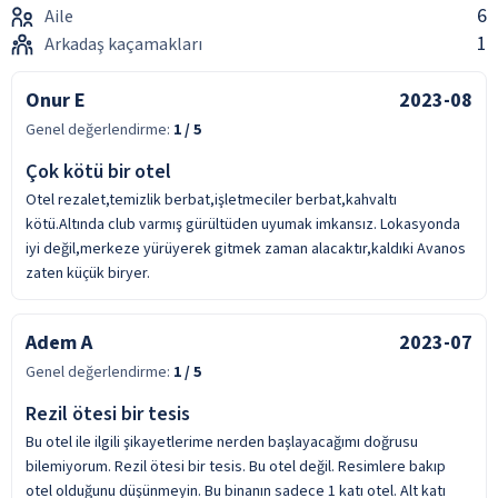
6
Aile
1
Arkadaş kaçamakları
Onur E
2023-08
Genel değerlendirme:
1
/ 5
Çok kötü bir otel
Otel rezalet,temizlik berbat,işletmeciler berbat,kahvaltı
kötü.Altında club varmış gürültüden uyumak imkansız. Lokasyonda
iyi değil,merkeze yürüyerek gitmek zaman alacaktır,kaldıki Avanos
zaten küçük biryer.
Adem A
2023-07
Genel değerlendirme:
1
/ 5
Rezil ötesi bir tesis
Bu otel ile ilgili şikayetlerime nerden başlayacağımı doğrusu
bilemiyorum. Rezil ötesi bir tesis. Bu otel değil. Resimlere bakıp
otel olduğunu düşünmeyin. Bu binanın sadece 1 katı otel. Alt katı