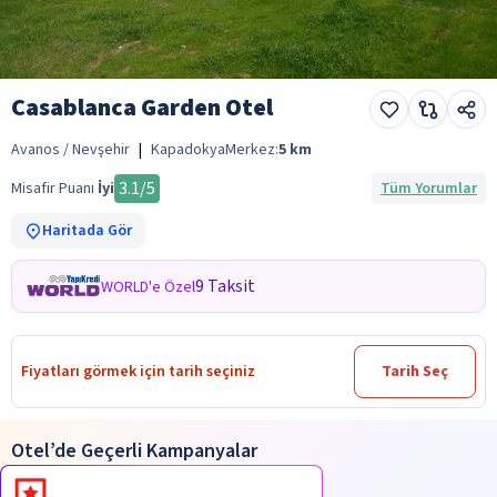
Casablanca Garden Otel
Avanos / Nevşehir
|
Kapadokya
Merkez:
5
km
3.1
/5
Misafir Puanı
İyi
Tüm Yorumlar
Haritada Gör
9 Taksit
WORLD'e Özel
Fiyatları görmek için tarih seçiniz
Tarih Seç
Otel’de Geçerli Kampanyalar