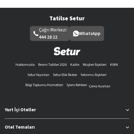
Tatilse Setur
Çağrı Merkezi
WhatsApp
444 28 22
Hakkımızda
Resmi Tatiller 2026
Kalite
Müşteri İlişkileri
KVKK
Setur Yayınları
Setur Etik İlkeler
Yatırımcı İlişkileri
Bilgi Toplumu Hizmetleri
İşlem Rehberi
Çerez Ayarları
Yurt İçi Oteller
Otel Temaları