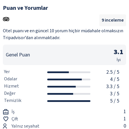
Puan ve Yorumlar
9
inceleme
Otel puanı ve en güncel 10 yorum hiçbir müdahale olmaksızın
Tripadvisor’dan alınmaktadır.
3.1
Genel Puan
İyi
Yer
2.5
/ 5
Odalar
4
/ 5
Hizmet
3.3
/ 5
Değer
3
/ 5
Temizlik
5
/ 5
1
İş
1
Çift
0
Yalnız seyahat