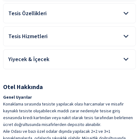
Tesis Özellikleri
Doğa Oteli
Tesis Hizmetleri
Genel Alan Wifi
Yiyecek & İçecek
Otopark
Resepsiyon Hizmeti
Oda kahvaltı konaklamalarda, kahvaltı konsepte dahildir. Tesiste
ile belirtilen özellikler ücretlidir.
alınan diğer yiyecek ve içecekler ücretlidir.
Otel Hakkında
Açık Restoran
Genel Uyarılar
Bar
Konaklama sırasında tesiste yapılacak olası harcamalar ve misafir
Kahvaltı Salonu
kaynaklı tesiste oluşabilecek maddi zarar nedeniyle tesise giriş
esnasında kredi kartından veya nakit olarak tesis tarafından belirlenen
Kapalı Restoran
ücret doğrultusunda misafirlerden depozito alınabilir.
Taze Sıkılmış Meyve Suları
Aile Odası ve bazı özel odalar dışında yapılacak 2+2 ve 3+1
konaklamalarda, odalarda sıkışıklık olabilir. Müsaitlik doğrultusunda