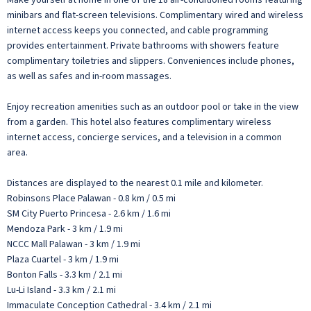
minibars and flat-screen televisions. Complimentary wired and wireless
internet access keeps you connected, and cable programming
provides entertainment. Private bathrooms with showers feature
complimentary toiletries and slippers. Conveniences include phones,
as well as safes and in-room massages.
Enjoy recreation amenities such as an outdoor pool or take in the view
from a garden. This hotel also features complimentary wireless
internet access, concierge services, and a television in a common
area.
Distances are displayed to the nearest 0.1 mile and kilometer.
Robinsons Place Palawan - 0.8 km / 0.5 mi
SM City Puerto Princesa - 2.6 km / 1.6 mi
Mendoza Park - 3 km / 1.9 mi
NCCC Mall Palawan - 3 km / 1.9 mi
Plaza Cuartel - 3 km / 1.9 mi
Bonton Falls - 3.3 km / 2.1 mi
Lu-Li Island - 3.3 km / 2.1 mi
Immaculate Conception Cathedral - 3.4 km / 2.1 mi