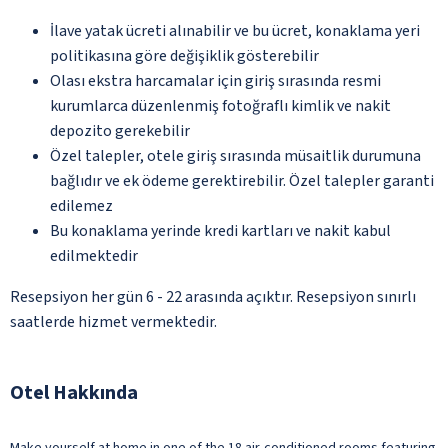
İlave yatak ücreti alınabilir ve bu ücret, konaklama yeri
politikasına göre değişiklik gösterebilir
Olası ekstra harcamalar için giriş sırasında resmi
kurumlarca düzenlenmiş fotoğraflı kimlik ve nakit
depozito gerekebilir
Özel talepler, otele giriş sırasında müsaitlik durumuna
bağlıdır ve ek ödeme gerektirebilir. Özel talepler garanti
edilemez
Bu konaklama yerinde kredi kartları ve nakit kabul
edilmektedir
Resepsiyon her gün 6 - 22 arasında açıktır. Resepsiyon sınırlı
saatlerde hizmet vermektedir.
Otel Hakkında
Make yourself at home in one of the 18 air-conditioned rooms featuring