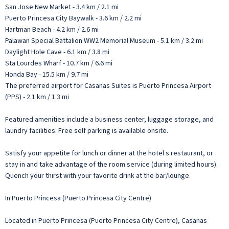
San Jose New Market - 3.4 km / 2.1 mi
Puerto Princesa City Baywalk - 3.6 km / 2.2 mi
Hartman Beach - 4.2 km / 2.6 mi
Palawan Special Battalion WW2 Memorial Museum - 5.1 km / 3.2 mi
Daylight Hole Cave - 6.1 km / 3.8 mi
Sta Lourdes Wharf - 10.7 km / 6.6 mi
Honda Bay - 15.5 km / 9.7 mi
The preferred airport for Casanas Suites is Puerto Princesa Airport
(PPS) - 2.1 km / 1.3 mi
Featured amenities include a business center, luggage storage, and
laundry facilities. Free self parking is available onsite.
Satisfy your appetite for lunch or dinner at the hotel s restaurant, or
stay in and take advantage of the room service (during limited hours).
Quench your thirst with your favorite drink at the bar/lounge.
In Puerto Princesa (Puerto Princesa City Centre)
Located in Puerto Princesa (Puerto Princesa City Centre), Casanas