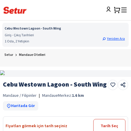
Cebu Westown Lagoon - South Wing
Giriş - Çıkış Tarihleri
Yeniden Ara
1 Oda, 2 Yetişkin
Setur
Mandaue Otelleri
Cebu Westown Lagoon - South Wing
Mandaue / Filipinler
|
Mandaue
Merkez:
1.6
km
Haritada Gör
Fiyatları görmek için tarih seçiniz
Tarih Seç