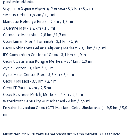
gösterilmektedir.
City Time Square Alışveriş Merkezi - 0,8 km / 0,5 mi
SM City Cebu - 1,8 km / 1,1 mi
Mandaue Belediye Binası - 2 km / 1,3 mi
J Centre Mall - 2,2 km / 1,3 mi
Carmelite Manastırı - 2,8 km / 1,7 mi
Cebu Limanı Pier 4 Terminali - 3,1 km / 1,9 mi
Cebu Robinsons Galleria Alışveriş Merkezi - 3,1 km / 1,9 mi
IEC Convention Center of Cebu - 3,1 km / 1,9 mi
Cebu Uluslararası Kongre Merkezi - 3,7 km / 2,3 mi
Ayala Center - 3,7 km / 2,3 mi
Ayala Malls Central Bloc - 3,8 km / 2,4 mi
Cebu İl Müzesi - 3,9 km / 2,4 mi
Cebu IT Park - 4 km / 2,5 mi
Cebu Business Park İş Merkezi - 4 km / 2,5 mi
Waterfront Cebu City Kumarhanesi - 4 km / 2,5 mi
En yakın havaalanı Cebu (CEB-Mactan - Cebu Uluslararası) - 9,5 km / 5,9
mi
Misafirler için kuru temizleme/çamaşır yıkama servisi, 24 saat açık