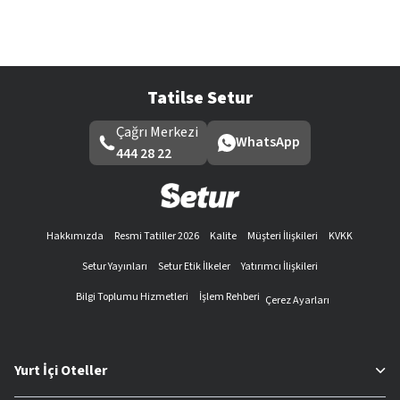
Tatilse Setur
Çağrı Merkezi
WhatsApp
444 28 22
Hakkımızda
Resmi Tatiller 2026
Kalite
Müşteri İlişkileri
KVKK
Setur Yayınları
Setur Etik İlkeler
Yatırımcı İlişkileri
Bilgi Toplumu Hizmetleri
İşlem Rehberi
Çerez Ayarları
Yurt İçi Oteller