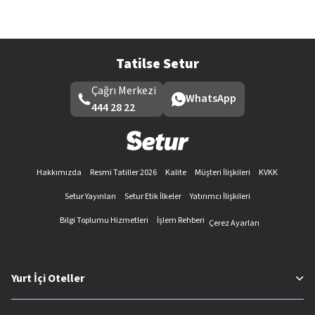
Tatilse Setur
Çağrı Merkezi
WhatsApp
444 28 22
Hakkımızda
Resmi Tatiller 2026
Kalite
Müşteri İlişkileri
KVKK
Setur Yayınları
Setur Etik İlkeler
Yatırımcı İlişkileri
Bilgi Toplumu Hizmetleri
İşlem Rehberi
Çerez Ayarları
Yurt İçi Oteller