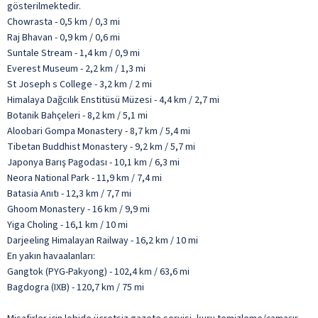
gösterilmektedir.
Chowrasta - 0,5 km / 0,3 mi
Raj Bhavan - 0,9 km / 0,6 mi
Suntale Stream - 1,4 km / 0,9 mi
Everest Museum - 2,2 km / 1,3 mi
St Joseph s College - 3,2 km / 2 mi
Himalaya Dağcılık Enstitüsü Müzesi - 4,4 km / 2,7 mi
Botanik Bahçeleri - 8,2 km / 5,1 mi
Aloobari Gompa Monastery - 8,7 km / 5,4 mi
Tibetan Buddhist Monastery - 9,2 km / 5,7 mi
Japonya Barış Pagodası - 10,1 km / 6,3 mi
Neora National Park - 11,9 km / 7,4 mi
Batasia Anıtı - 12,3 km / 7,7 mi
Ghoom Monastery - 16 km / 9,9 mi
Yiga Choling - 16,1 km / 10 mi
Darjeeling Himalayan Railway - 16,2 km / 10 mi
En yakın havaalanları:
Gangtok (PYG-Pakyong) - 102,4 km / 63,6 mi
Bagdogra (IXB) - 120,7 km / 75 mi