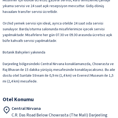
Misafirler için lobide ücretsiz gazete servisi, kuru temizleme/çamaşır
yıkama servisi ve 24 saat açık resepsiyon mevcuttur. Gidiş-dönüş
havaalanı transfer servisi ücretlidir.
Orchid yemek servisi için ideal, ayrıca otelde 24 saat oda servisi
sunuluyor. Barda/oturma salonunda misafirlerimize içecek servisi
yapılmaktadır. Misafirlere her gün 07.30 ve 09.30 arasında ücretsiz açık
büfe kahvaltı servisi yapılmaktadır.
Botanik Bahçeleri yakınında
Darjeeling bölgesindeki Central Nirvana konaklamanızda, Chowrasta ve
Raj Bhavan ile 15 dakika yürüyüş mesafesinde konaklayacaksınız. Bu aile
dostu otel Suntale Stream ile 0,9 mi (1,4 km) ve Everest Museum ile 1,5
mi (2,4 km) mesafede.
Otel Konumu
Central Nirvana
C.R. Das Road Below Chowrasta (The Mall) Darjeeling