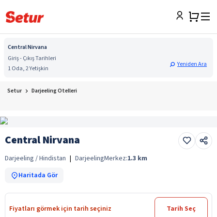
Central Nirvana
Giriş - Çıkış Tarihleri
Yeniden Ara
1 Oda, 2 Yetişkin
Setur
Darjeeling Otelleri
Central Nirvana
Darjeeling / Hindistan
|
Darjeeling
Merkez:
1.3
km
Haritada Gör
Fiyatları görmek için tarih seçiniz
Tarih Seç