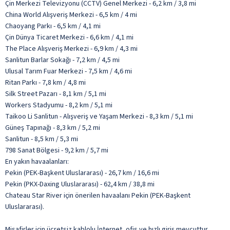
Çin Merkezi Televizyonu (CCTV) Genel Merkezi - 6,2 km / 3,8 mi
China World Alışveriş Merkezi - 6,5 km / 4 mi
Chaoyang Parkı - 6,5 km / 4,1 mi
Çin Dünya Ticaret Merkezi - 6,6 km / 4,1 mi
The Place Alışveriş Merkezi - 6,9 km / 4,3 mi
Sanlitun Barlar Sokağı - 7,2 km / 4,5 mi
Ulusal Tarım Fuar Merkezi - 7,5 km / 4,6 mi
Ritan Parkı - 7,8 km / 4,8 mi
Silk Street Pazarı - 8,1 km / 5,1 mi
Workers Stadyumu - 8,2 km / 5,1 mi
Taikoo Li Sanlitun - Alışveriş ve Yaşam Merkezi - 8,3 km / 5,1 mi
Güneş Tapınağı - 8,3 km / 5,2 mi
Sanlitun - 8,5 km / 5,3 mi
798 Sanat Bölgesi - 9,2 km / 5,7 mi
En yakın havaalanları:
Pekin (PEK-Başkent Uluslararası) - 26,7 km / 16,6 mi
Pekin (PKX-Daxing Uluslararası) - 62,4 km / 38,8 mi
Chateau Star River için önerilen havaalanı Pekin (PEK-Başkent
Uluslararası).
Misafirler için ücretsiz kablolu İnternet, ofis ve hızlı giriş mevcuttur.