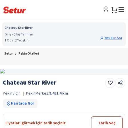
Chateau Star River
Giriş - Çıkış Tarihleri
Yeniden Ara
1 Oda, 2 Yetişkin
Setur
Pekin Otelleri
Chateau Star River
Pekin / Çin
|
Pekin
Merkez:
9.451.4
km
Haritada Gör
Fiyatları görmek için tarih seçiniz
Tarih Seç