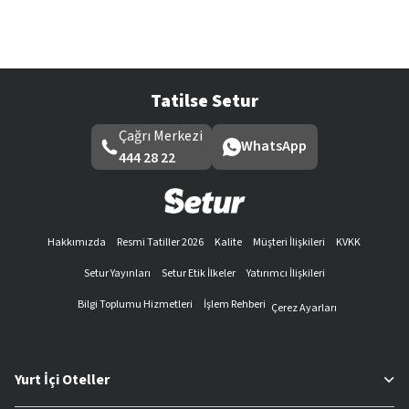
Tatilse Setur
Çağrı Merkezi
WhatsApp
444 28 22
Hakkımızda
Resmi Tatiller 2026
Kalite
Müşteri İlişkileri
KVKK
Setur Yayınları
Setur Etik İlkeler
Yatırımcı İlişkileri
Bilgi Toplumu Hizmetleri
İşlem Rehberi
Çerez Ayarları
Yurt İçi Oteller