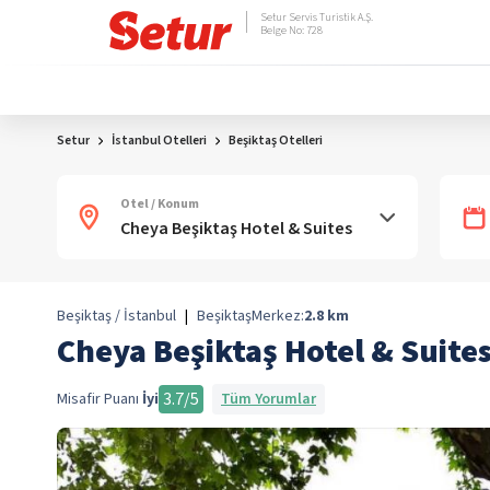
Setur Servis Turistik A.Ş.
Belge No: 728
Setur
İstanbul Otelleri
Beşiktaş Otelleri
Otel / Konum
Beşiktaş / İstanbul
|
Beşiktaş
Merkez:
2.8
km
Cheya Beşiktaş Hotel & Suite
3.7
/5
Misafir Puanı
İyi
Tüm Yorumlar