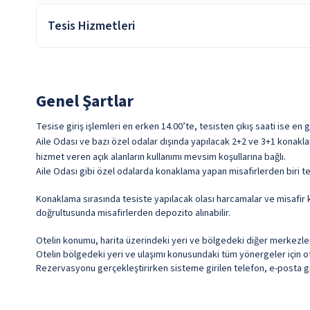
Tesis Hizmetleri
Otel odalarına giriş en erken 14:00 itibari ile başlar, odalardan çı
Lobi Wifi
Transfer Servisi
Genel Şartlar
Kuru Temizleme
Tesise giriş işlemleri en erken 14.00’te, tesisten çıkış saati ise en
Aile Odası ve bazı özel odalar dışında yapılacak 2+2 ve 3+1 konakla
hizmet veren açık alanların kullanımı mevsim koşullarına bağlı.
Aile Odası gibi özel odalarda konaklama yapan misafirlerden biri te
Konaklama sırasında tesiste yapılacak olası harcamalar ve misafir k
doğrultusunda misafirlerden depozito alınabilir.
Otelin konumu, harita üzerindeki yeri ve bölgedeki diğer merkezlere 
Otelin bölgedeki yeri ve ulaşımı konusundaki tüm yönergeler için ote
Rezervasyonu gerçekleştirirken sisteme girilen telefon, e-posta gib