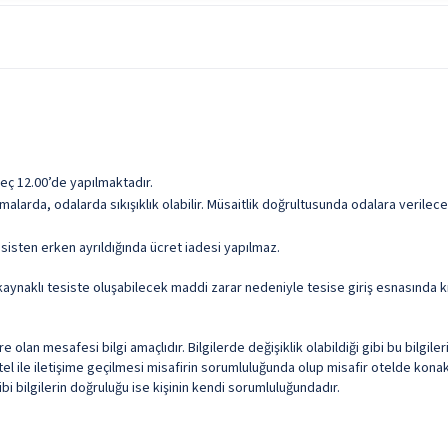
kış saati ise en geç 12:00’dir. Tesiste hizmet veren açık alan kullanımları mevs
Otopark
Wifi
Resepsiyon Hizmeti
 geç 12.00’de yapılmaktadır.
malarda, odalarda sıkışıklık olabilir. Müsaitlik doğrultusunda odalara verile
sisten erken ayrıldığında ücret iadesi yapılmaz.
aynaklı tesiste oluşabilecek maddi zarar nedeniyle tesise giriş esnasında kr
olan mesafesi bilgi amaçlıdır. Bilgilerde değişiklik olabildiği gibi bu bilgil
l ile iletişime geçilmesi misafirin sorumluluğunda olup misafir otelde konakl
i bilgilerin doğruluğu ise kişinin kendi sorumluluğundadır.