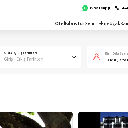
WhatsApp
444
Otel
Kıbrıs
Tur
Gemi
Tekne
Uçak
Ka
Giriş - Çıkış Tarihleri
Kişi, Oda Sayıs
Giriş - Çıkış Tarihleri
1 Oda, 2 Ye
s