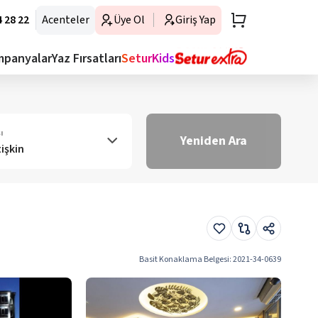
 28 22
Acenteler
Üye Ol
Giriş Yap
mpanyalar
Yaz Fırsatları
SeturKids
ı
Yeniden Ara
tişkin
Basit Konaklama Belgesi
:
2021-34-0639