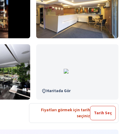
Haritada Gör
Fiyatları görmek için tarih
Tarih Seç
seçiniz