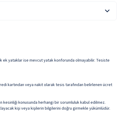
im koşullarına bağlıdır.
Toplantı Salonu
Araç Kiralama
Uyandırma Servisi
ile belirtilen özellikler ücretlidir.
cek ek yataklar ise mevcut yatak konforunda olmayabilir. Tesiste
edi kartından veya nakit olarak tesis tarafından belirlenen ücret
erin kesinliği konusunda herhangi bir sorumluluk kabul edilmez.
ayacak kişi veya kişilerin bilgilerini doğru girmekle yükümlüdür.