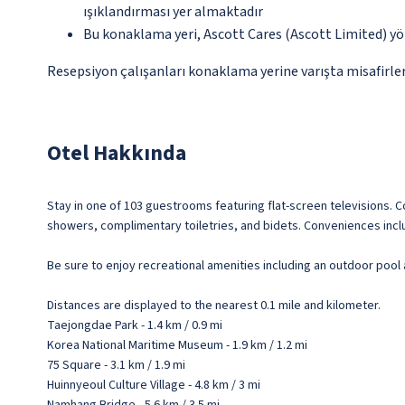
ışıklandırması yer almaktadır
Bu konaklama yeri, Ascott Cares (Ascott Limited) y
Resepsiyon çalışanları konaklama yerine varışta misafirleri
Otel Hakkında
Stay in one of 103 guestrooms featuring flat-screen televisions.
showers, complimentary toiletries, and bidets. Conveniences incl
Be sure to enjoy recreational amenities including an outdoor pool 
Distances are displayed to the nearest 0.1 mile and kilometer.
Taejongdae Park - 1.4 km / 0.9 mi
Korea National Maritime Museum - 1.9 km / 1.2 mi
75 Square - 3.1 km / 1.9 mi
Huinnyeoul Culture Village - 4.8 km / 3 mi