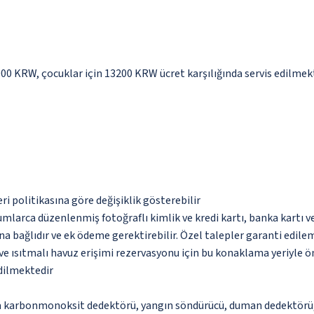
2000 KRW, çocuklar için 13200 KRW ücret karşılığında servis edilmek
eri politikasına göre değişiklik gösterebilir
umlarca düzenlenmiş fotoğraflı kimlik ve kredi kartı, banka kartı v
na bağlıdır ve ek ödeme gerektirebilir. Özel talepler garanti edile
k ve ısıtmalı havuz erişimi rezervasyonu için bu konaklama yeriyle 
edilmektedir
da karbonmonoksit dedektörü, yangın söndürücü, duman dedektörü, 