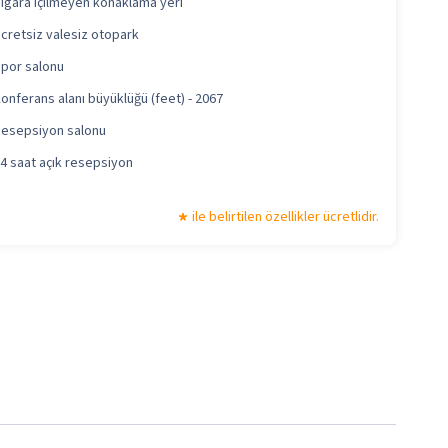
igara içilmeyen konaklama yeri
cretsiz valesiz otopark
por salonu
onferans alanı büyüklüğü (feet) - 2067
esepsiyon salonu
4 saat açık resepsiyon
ile belirtilen özellikler ücretlidir.