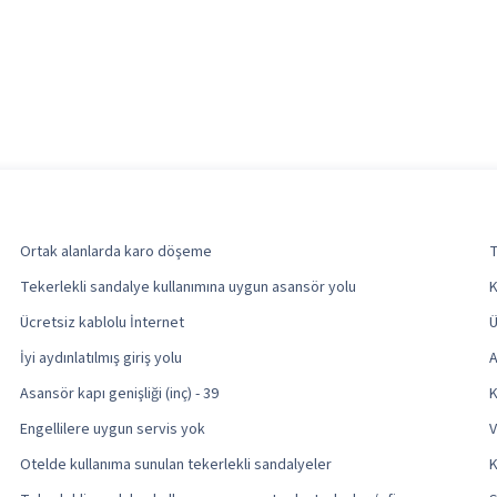
Ortak alanlarda karo döşeme
T
Tekerlekli sandalye kullanımına uygun asansör yolu
K
Ücretsiz kablolu İnternet
Ü
İyi aydınlatılmış giriş yolu
A
Asansör kapı genişliği (inç) - 39
K
Engellilere uygun servis yok
V
Otelde kullanıma sunulan tekerlekli sandalyeler
K