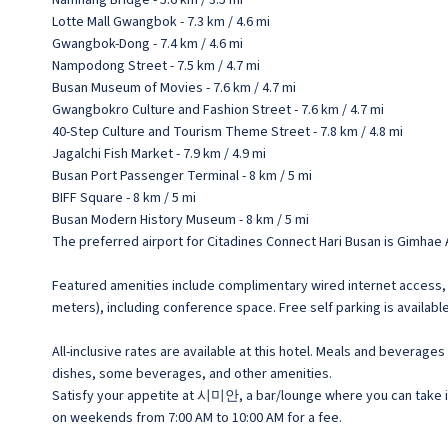
Namhang Bridge - 5.6 km / 3.5 mi
Lotte Mall Gwangbok - 7.3 km / 4.6 mi
Gwangbok-Dong - 7.4 km / 4.6 mi
Nampodong Street - 7.5 km / 4.7 mi
Busan Museum of Movies - 7.6 km / 4.7 mi
Gwangbokro Culture and Fashion Street - 7.6 km / 4.7 mi
40-Step Culture and Tourism Theme Street - 7.8 km / 4.8 mi
Jagalchi Fish Market - 7.9 km / 4.9 mi
Busan Port Passenger Terminal - 8 km / 5 mi
BIFF Square - 8 km / 5 mi
Busan Modern History Museum - 8 km / 5 mi
The preferred airport for Citadines Connect Hari Busan is Gimhae Ai
Featured amenities include complimentary wired internet access, a
meters), including conference space. Free self parking is available
All-inclusive rates are available at this hotel. Meals and beverage
dishes, some beverages, and other amenities.
Satisfy your appetite at 시미안, a bar/lounge where you can take in
on weekends from 7:00 AM to 10:00 AM for a fee.