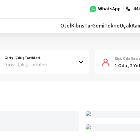
WhatsApp
444
Otel
Kıbrıs
Tur
Gemi
Tekne
Uçak
Ka
Giriş - Çıkış Tarihleri
Kişi, Oda Sayıs
Giriş - Çıkış Tarihleri
1 Oda, 2 Ye
n