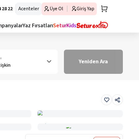
 28 22
Acenteler
Üye Ol
Giriş Yap
mpanyalar
Yaz Fırsatları
SeturKids
ı
Yeniden Ara
tişkin
Haritada Gör