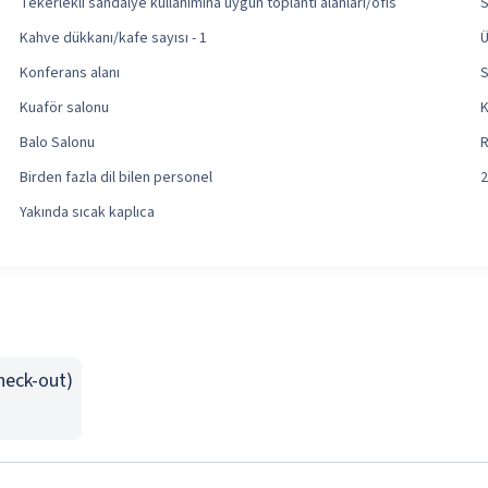
Tekerlekli sandalye kullanımına uygun toplantı alanları/ofis
S
Kahve dükkanı/kafe sayısı - 1
Ü
Konferans alanı
S
Kuaför salonu
K
Balo Salonu
R
Birden fazla dil bilen personel
2
Yakında sıcak kaplıca
Check-out)