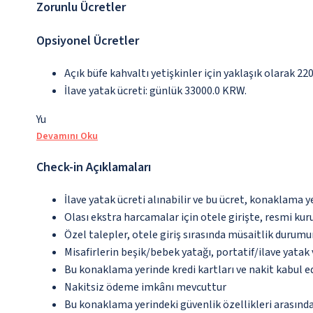
Zorunlu Ücretler
Opsiyonel Ücretler
Açık büfe kahvaltı yetişkinler için yaklaşık olarak 2
İlave yatak ücreti: günlük 33000.0 KRW.
Yu
Devamını Oku
Check-in Açıklamaları
İlave yatak ücreti alınabilir ve bu ücret, konaklama y
Olası ekstra harcamalar için otele girişte, resmi kur
Özel talepler, otele giriş sırasında müsaitlik durumu
Misafirlerin beşik/bebek yatağı, portatif/ilave yata
Bu konaklama yerinde kredi kartları ve nakit kabul 
Nakitsiz ödeme imkânı mevcuttur
Bu konaklama yerindeki güvenlik özellikleri arasın