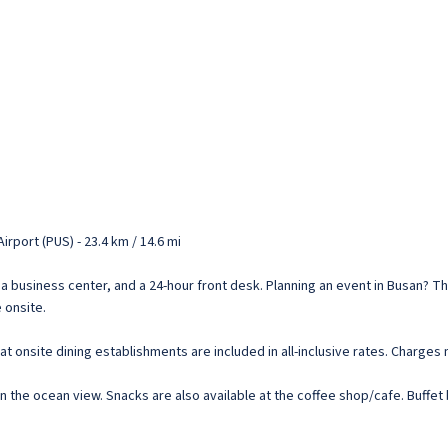
rport (PUS) - 23.4 km / 14.6 mi
 business center, and a 24-hour front desk. Planning an event in Busan? Thi
 onsite.
s at onsite dining establishments are included in all-inclusive rates. Charge
 the ocean view. Snacks are also available at the coffee shop/cafe. Buffe