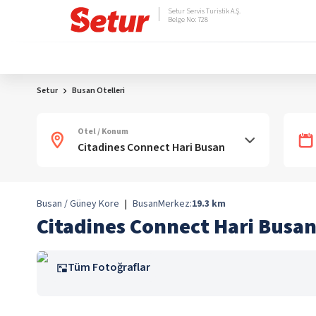
Setur Servis Turistik A.Ş.
Belge No: 728
Setur
Busan Otelleri
Otel / Konum
Busan / Güney Kore
|
Busan
Merkez:
19.3
km
Citadines Connect Hari Busa
Tüm Fotoğraflar