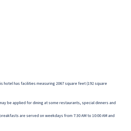
s hotel has facilities measuring 2067 square feet (192 square
s may be applied for dining at some restaurants, special dinners and
t breakfasts are served on weekdays from 7:30 AM to 10:00 AM and