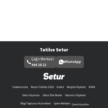
Tatilse Setur
Çağrı Merkezi
WhatsApp
444 28 22
Hakkımızda
Resmi Tatiller 2026
Kalite
Müşteri İlişkileri
KVKK
Setur Yayınları
Setur Etik İlkeler
Yatırımcı İlişkileri
Bilgi Toplumu Hizmetleri
İşlem Rehberi
Çerez Ayarları