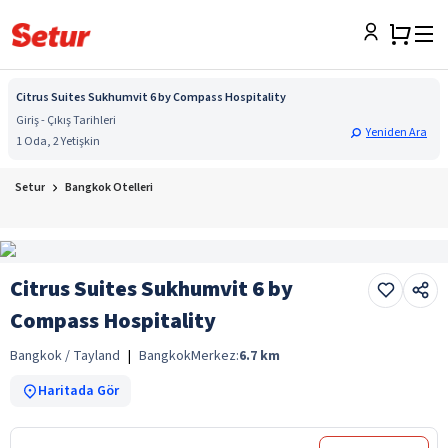
Citrus Suites Sukhumvit 6 by Compass Hospitality
Giriş - Çıkış Tarihleri
Yeniden Ara
1 Oda, 2 Yetişkin
Setur
Bangkok Otelleri
Citrus Suites Sukhumvit 6 by
Compass Hospitality
Bangkok / Tayland
|
Bangkok
Merkez:
6.7
km
Haritada Gör