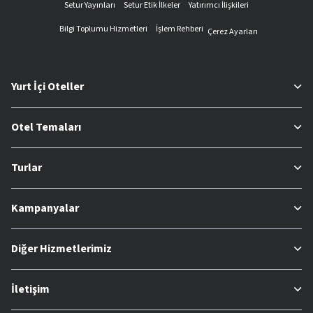
Setur Yayınları
Setur Etik İlkeler
Yatırımcı İlişkileri
Bilgi Toplumu Hizmetleri
İşlem Rehberi
Çerez Ayarları
Yurt İçi Oteller
Otel Temaları
Turlar
Kampanyalar
Diğer Hizmetlerimiz
İletişim