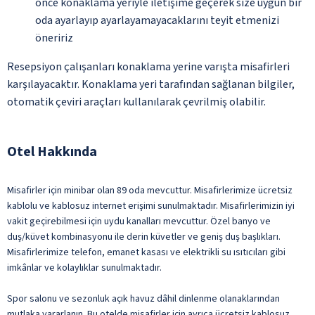
önce konaklama yeriyle iletişime geçerek size uygun bir
oda ayarlayıp ayarlayamayacaklarını teyit etmenizi
öneririz
Resepsiyon çalışanları konaklama yerine varışta misafirleri
karşılayacaktır. Konaklama yeri tarafından sağlanan bilgiler,
otomatik çeviri araçları kullanılarak çevrilmiş olabilir.
Otel Hakkında
Misafirler için minibar olan 89 oda mevcuttur. Misafirlerimize ücretsiz
kablolu ve kablosuz internet erişimi sunulmaktadır. Misafirlerimizin iyi
vakit geçirebilmesi için uydu kanalları mevcuttur. Özel banyo ve
duş/küvet kombinasyonu ile derin küvetler ve geniş duş başlıkları.
Misafirlerimize telefon, emanet kasası ve elektrikli su ısıtıcıları gibi
imkânlar ve kolaylıklar sunulmaktadır.
Spor salonu ve sezonluk açık havuz dâhil dinlenme olanaklarından
mutlaka yararlanın. Bu otelde misafirler için ayrıca ücretsiz kablosuz