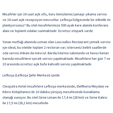
Misafirler için 24 saat açık ofis, kuru temizleme/çamaşır yıkama servisi
ve 24 saat açık resepsiyon mevcuttur. Lefkoşa bölgesinde bir etkinlik mi
planlıyorsunuz? Bu otel misafirlerimize 500 ayak kare alanda konferans
alanı ve toplantı odaları sunmaktadır. Ücretsiz otopark vardır.
Yunan mutfağı alanında uzman olan Loucoullos Restaurant yemek servisi
için ideal, bu otelde toplam 2 restoran var; isterseniz belirli saatlerde
oda servisi imkanı da mevcut. Barda/oturma salonunda ve havuz kenarı
barında misafirlere içecek servisi yapılmaktadır. Misafirlere her gün 7 ve
10 arasında ücretsiz açık büfe kahvaltı servisi yapılmaktadır.
Lefkoşa (Lefkoşa Şehir Merkezi) içinde
Cleopatra Hotel misafirlere Lefkoşa merkezinde, Eleftheria Meydanı ve
Kıbrıs Kütüphanesi ile 10 dakika yürüyüş mesafesinde konaklama
olanağı sunuyor. Bu otel Girne Limanı ile 17,4 mi (28 km) ve Girne Kalesi
ile 17,5 mi (28,1 km) mesafede.