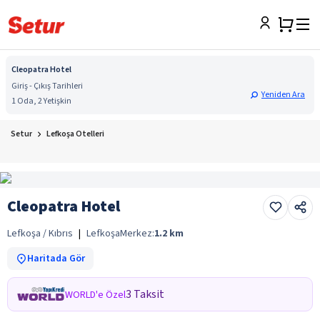
Cleopatra Hotel
Giriş - Çıkış Tarihleri
Yeniden Ara
1 Oda, 2 Yetişkin
Setur
Lefkoşa Otelleri
Cleopatra Hotel
Lefkoşa / Kıbrıs
|
Lefkoşa
Merkez:
1.2
km
Haritada Gör
3 Taksit
WORLD'e Özel