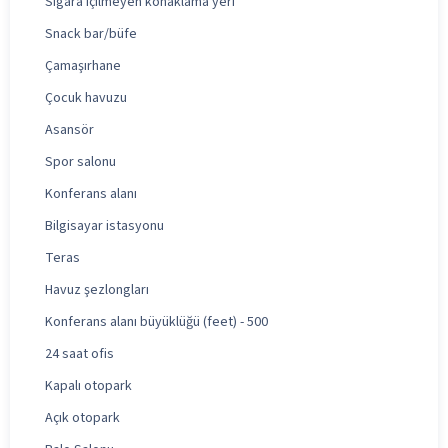
Sigara içilmeyen konaklama yeri
Snack bar/büfe
Çamaşırhane
Çocuk havuzu
Asansör
Spor salonu
Konferans alanı
Bilgisayar istasyonu
Teras
Havuz şezlongları
Konferans alanı büyüklüğü (feet) - 500
24 saat ofis
Kapalı otopark
Açık otopark