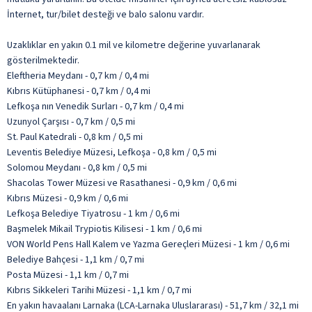
İnternet, tur/bilet desteği ve balo salonu vardır.
Uzaklıklar en yakın 0.1 mil ve kilometre değerine yuvarlanarak
gösterilmektedir.
Eleftheria Meydanı - 0,7 km / 0,4 mi
Kıbrıs Kütüphanesi - 0,7 km / 0,4 mi
Lefkoşa nın Venedik Surları - 0,7 km / 0,4 mi
Uzunyol Çarşısı - 0,7 km / 0,5 mi
St. Paul Katedrali - 0,8 km / 0,5 mi
Leventis Belediye Müzesi, Lefkoşa - 0,8 km / 0,5 mi
Solomou Meydanı - 0,8 km / 0,5 mi
Shacolas Tower Müzesi ve Rasathanesi - 0,9 km / 0,6 mi
Kıbrıs Müzesi - 0,9 km / 0,6 mi
Lefkoşa Belediye Tiyatrosu - 1 km / 0,6 mi
Başmelek Mikail Trypiotis Kilisesi - 1 km / 0,6 mi
VON World Pens Hall Kalem ve Yazma Gereçleri Müzesi - 1 km / 0,6 mi
Belediye Bahçesi - 1,1 km / 0,7 mi
Posta Müzesi - 1,1 km / 0,7 mi
Kıbrıs Sikkeleri Tarihi Müzesi - 1,1 km / 0,7 mi
En yakın havaalanı Larnaka (LCA-Larnaka Uluslararası) - 51,7 km / 32,1 mi