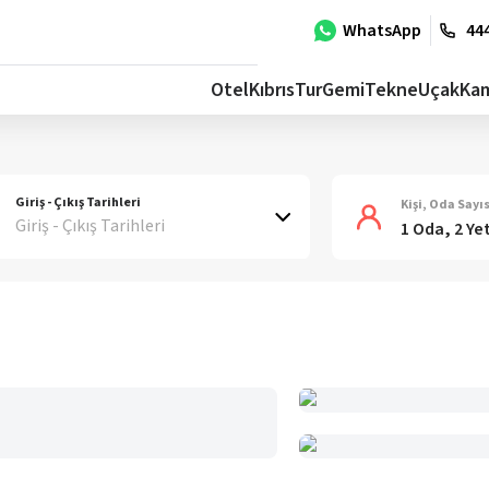
WhatsApp
444
Otel
Kıbrıs
Tur
Gemi
Tekne
Uçak
Ka
Giriş - Çıkış Tarihleri
Kişi, Oda Sayıs
Giriş - Çıkış Tarihleri
1 Oda, 2 Ye