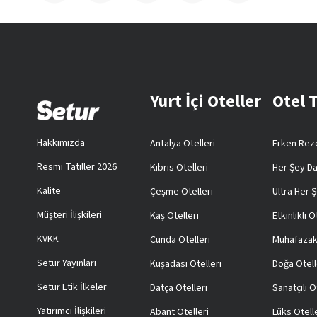
Yurt İçi Oteller
Otel 
Hakkımızda
Antalya Otelleri
Erken Reze
Resmi Tatiller 2026
Kıbrıs Otelleri
Her Şey Da
Kalite
Çeşme Otelleri
Ultra Her Ş
Müşteri İlişkileri
Kaş Otelleri
Etkinlikli O
KVKK
Cunda Otelleri
Muhafazak
Setur Yayınları
Kuşadası Otelleri
Doğa Otell
Setur Etik İlkeler
Datça Otelleri
Sanatçılı O
Yatırımcı İlişkileri
Abant Otelleri
Lüks Otell