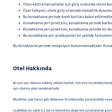
Olası ekstra harcamalar için giriş sırasında resmi k
Özel talepler, otele giriş sırasında müsaitlik durumu
Bu konaklama yerinde kredi kartları kabul edilmekte
Konaklama yeri yöneticisi, konaklama yerinde karbon
Konaklama yeri yöneticisi, konaklama yerinde bir d
Bu konaklama yeri profesyonel bir şekilde temizleni
Bu konaklama yerinde resepsiyon bulunmamaktadır. Konaklam
Otel Hakkında
Bu ayrı ayrı dekore edilmiş villada mutfak, tam boy buzdolabı/dondur
ayrı oturma alanı sunulmaktadır.
Misafirler açık havuz gibi dinlenme fırsatlarından yararlanabilir vey
Uzaklıklar en yakın 0.1 mil ve kilometre değerine yuvarlanarak göst