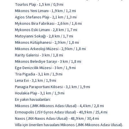
Tourlos Plajı - 1,5 km / 0,9 mi
Mikonos Yeni Limanı - 1,9 km / 1,2 mi
Agios Stefanos Plajı - 2,1 km / 1,3 mi
Mykonos Bira Fabrikası - 2,6 km / 1,6 mi
Mykonos Eski Limanı - 2,8 km / 1,7 mi
Matoyianni Sokağı - 2,8 km / 1,7 mi
Mikonos Kütüphanesi - 2,9 km / 1,8 mi
Mikonos Arkeoloji Müzesi - 2,9 km / 1,8 mi
Rarity Galerisi - 3 km / 1,8 mi
Mikonos Belediye Sarayı - 3 km / 1,8 mi
Ege Denizcilik Müzesi - 3 km / 1,9 mi
Tria Pigadia - 3,1 km / 1,9 mi
Lena Evi - 3,1 km / 1,9 mi
Panagia Paraportiani Kilisesi - 3,1 km / 1,9 mi
Houlakia Plajı - 3,1 km / 1,9 mi
En yakın havaalanları:
Mikonos (JMK-Mikonos Adası Ulusal) - 4,4 km / 2,8 mi
Ermoupolis (JSY-Syros Adası Ulusal) - 40,9 km / 25,4 mi
Naxos (JNX-Naxos Adası Ulusal) - 48,9 km / 30,4 mi
Villa için önerilen havaalanı Mikonos (JMK-Mikonos Adası Ulusal).