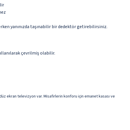
lir
mez
n yanınızda taşınabilir bir dedektör getirebilirsiniz.
anılarak çevrilmiş olabilir.
 düz ekran televizyon var. Misafirlerin konforu için emanet kasası ve