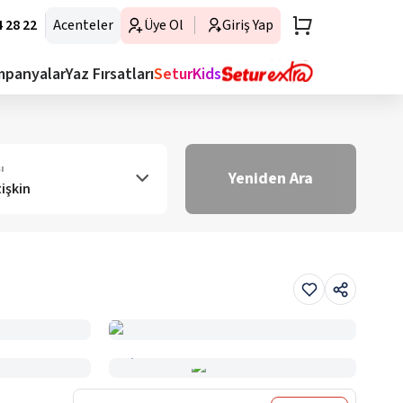
 28 22
Acenteler
Üye Ol
Giriş Yap
mpanyalar
Yaz Fırsatları
SeturKids
ı
Yeniden Ara
tişkin
Haritada Gör