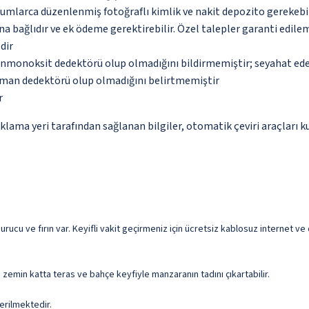
urumlarca düzenlenmiş fotoğraflı kimlik ve nakit depozito gerekebi
na bağlıdır ve ek ödeme gerektirebilir. Özel talepler garanti edile
dir
monoksit dedektörü olup olmadığını bildirmemiştir; seyahat ederke
uman dedektörü olup olmadığını belirtmemiştir
r
a yeri tarafından sağlanan bilgiler, otomatik çeviri araçları kull
ucu ve fırın var. Keyifli vakit geçirmeniz için ücretsiz kablosuz internet ve
a zemin katta teras ve bahçe keyfiyle manzaranın tadını çıkartabilir.
erilmektedir.