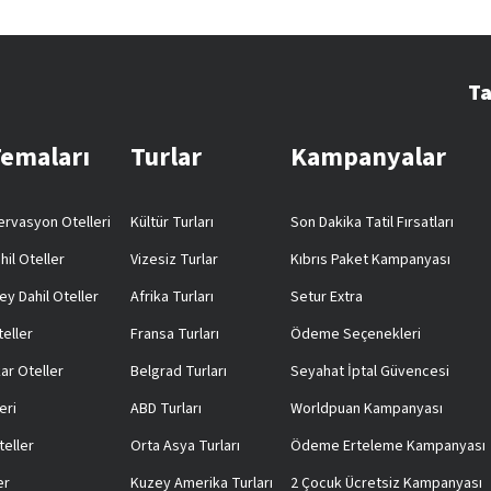
Ta
Temaları
Turlar
Kampanyalar
rvasyon Otelleri
Kültür Turları
Son Dakika Tatil Fırsatları
hil Oteller
Vizesiz Turlar
Kıbrıs Paket Kampanyası
ey Dahil Oteller
Afrika Turları
Setur Extra
teller
Fransa Turları
Ödeme Seçenekleri
ar Oteller
Belgrad Turları
Seyahat İptal Güvencesi
eri
ABD Turları
Worldpuan Kampanyası
teller
Orta Asya Turları
Ödeme Erteleme Kampanyası
er
Kuzey Amerika Turları
2 Çocuk Ücretsiz Kampanyası