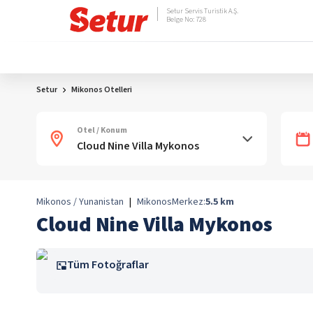
Setur Servis Turistik A.Ş.
Belge No: 728
Setur
Mikonos Otelleri
Otel / Konum
Mikonos / Yunanistan
|
Mikonos
Merkez:
5.5
km
Cloud Nine Villa Mykonos
Tüm Fotoğraflar