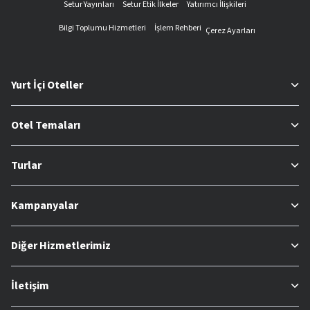
Setur Yayınları
Setur Etik İlkeler
Yatırımcı İlişkileri
Bilgi Toplumu Hizmetleri
İşlem Rehberi
Çerez Ayarları
Yurt İçi Oteller
Otel Temaları
Turlar
Kampanyalar
Diğer Hizmetlerimiz
İletişim