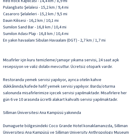
Red Rock Kaplıcası - 14,4 km / 8,9 mi
Pulangbato Şelalesi - 15,2 km / 9,4 mi
Casaroro Şelaleleri - 15,2 km / 9,5 mi
Dauin Kilisesi - 16,2 km / 10,1 mi
Sumilon Sand Bar - 16,8 km / 10,4 mi
Sumilon Adası Plajı - 16,8 km / 10,4 mi
En yakın havaalanı Sibulan Havaalanı (DGT) - 2,7 km / 1,7 mi
Misafirler için kuru temizleme/çamaşır yıkama servisi, 24 saat açık
resepsiyon ve valiz dolabı mevcuttur. Ücretsiz otopark vardır.
Restoranda yemek servisi yapılıyor, ayrıca otelin kahve
dükkânında/kafede hafif yemek servisi yapılıyor. Barda/oturma
salonunda misafirlerimize içecek servisi yapılmaktadır. Misafirlere her
gün 6 ve 10 arasında ücretli alakart kahvaltı servisi yapılmaktadır.
Silliman Üniversitesi Ana Kampüsü yakınında
Dumaguete bölgesindeki Coco Grande Hotel konaklamanızda, Silliman
Üniversitesi Ana Kampüsü ve Silliman University Anthropology Museum