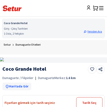
Coco Grande Hotel
Giriş - Çıkış Tarihleri
Yeniden Ara
1 Oda, 2 Yetişkin
Setur
Dumaguete Otelleri
Coco Grande Hotel
Dumaguete / Filipinler
|
Dumaguete
Merkez:
1.6
km
Haritada Gör
Fiyatları görmek için tarih seçiniz
Tarih Seç