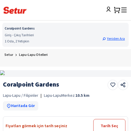
Coralpoint Gardens
Giriş - Çıkış Tarihleri
Yeniden Ara
1 Oda, 2 Yetişkin
Setur
Lapu-Lapu Otelleri
Coralpoint Gardens
Lapu-Lapu / Filipinler
|
Lapu-Lapu
Merkez:
10.5
km
Haritada Gör
Fiyatları görmek için tarih seçiniz
Tarih Seç