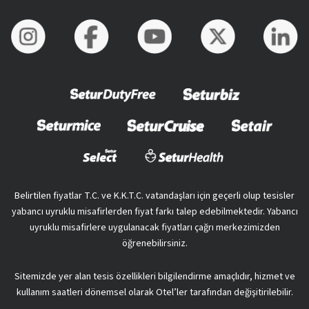
Belirtilen fiyatlar T.C. ve K.K.T.C. vatandaşları için geçerli olup tesisler
yabancı uyruklu misafirlerden fiyat farkı talep edebilmektedir. Yabancı
uyruklu misafirlere uygulanacak fiyatları çağrı merkezimizden
öğrenebilirsiniz.
Sitemizde yer alan tesis özellikleri bilgilendirme amaçlıdır, hizmet ve
kullanım saatleri dönemsel olarak Otel’ler tarafından değişitirilebilir.