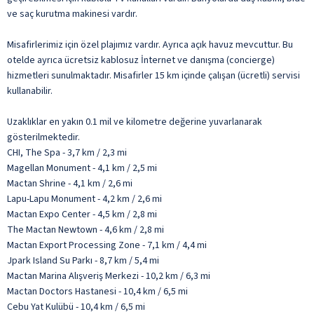
ve saç kurutma makinesi vardır.
Misafirlerimiz için özel plajımız vardır. Ayrıca açık havuz mevcuttur. Bu
otelde ayrıca ücretsiz kablosuz İnternet ve danışma (concierge)
hizmetleri sunulmaktadır. Misafirler 15 km içinde çalışan (ücretli) servisi
kullanabilir.
Uzaklıklar en yakın 0.1 mil ve kilometre değerine yuvarlanarak
gösterilmektedir.
CHI, The Spa - 3,7 km / 2,3 mi
Magellan Monument - 4,1 km / 2,5 mi
Mactan Shrine - 4,1 km / 2,6 mi
Lapu-Lapu Monument - 4,2 km / 2,6 mi
Mactan Expo Center - 4,5 km / 2,8 mi
The Mactan Newtown - 4,6 km / 2,8 mi
Mactan Export Processing Zone - 7,1 km / 4,4 mi
Jpark Island Su Parkı - 8,7 km / 5,4 mi
Mactan Marina Alışveriş Merkezi - 10,2 km / 6,3 mi
Mactan Doctors Hastanesi - 10,4 km / 6,5 mi
Cebu Yat Kulübü - 10,4 km / 6,5 mi