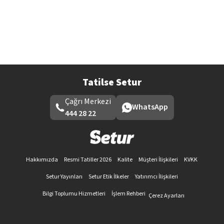
Tatilse Setur
Çağrı Merkezi
WhatsApp
444 28 22
Hakkımızda
Resmi Tatiller 2026
Kalite
Müşteri İlişkileri
KVKK
Setur Yayınları
Setur Etik İlkeler
Yatırımcı İlişkileri
Bilgi Toplumu Hizmetleri
İşlem Rehberi
Çerez Ayarları