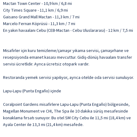
Mactan Town Center - 10,9 km / 6,8 mi
City Times Square - 11,1 km / 6,9 mi
Gaisano Grand Mall Mactan - 11,3 km / 7 mi
Marcelo Fernan Köprüsü - 11,3 km / 7 mi
En yakın havaalanı Cebu (CEB-Mactan - Cebu Uluslararası) - 12 km / 7,5 mi
Misafirler için kuru temizleme/çamaşır yıkama servisi, çamaşırhane ve
resepsiyonda emanet kasası mevcuttur. Gidiş-dönüş havaalanı transfer
servisi ücretlidir. Ayrıca ücretsiz otopark vardır.
Restoranda yemek servisi yapılıyor, ayrıca otelde oda servisi sunuluyor.
Lapu-Lapu (Punta Engaño) içinde
Coralpoint Gardens misafirlere Lapu-Lapu (Punta Engaño) bölgesinde,
Magellan Monument ve CHI, The Spa ile 10 dakika sürüş mesafesinde
konaklama fırsatı sunuyor. Bu otel SM City Cebu ile 11,5 mi (18,4 km) ve
Ayala Center ile 13,3 mi (21,4 km) mesafede.