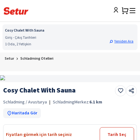
Cosy Chalet With Sauna
Giriş - Çıkış Tarihleri
Yeniden Ara
1 Oda, 2 Yetişkin
Setur
Schladming Otelleri
Cosy Chalet With Sauna
Schladming / Avusturya
|
Schladming
Merkez:
6.1
km
Haritada Gör
Fiyatları görmek için tarih seçiniz
Tarih Seç