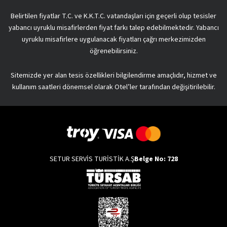
Belirtilen fiyatlar T.C. ve K.K.T.C. vatandaşları için geçerli olup tesisler
yabancı uyruklu misafirlerden fiyat farkı talep edebilmektedir. Yabancı
uyruklu misafirlere uygulanacak fiyatları çağrı merkezimizden
öğrenebilirsiniz.
Sitemizde yer alan tesis özellikleri bilgilendirme amaçlıdır, hizmet ve
kullanım saatleri dönemsel olarak Otel’ler tarafından değişitirilebilir.
SETUR SERVİS TURİSTİK A.Ş
Belge No: 728