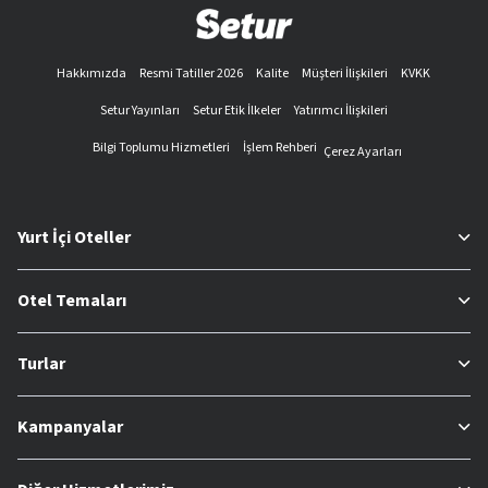
Hakkımızda
Resmi Tatiller 2026
Kalite
Müşteri İlişkileri
KVKK
Setur Yayınları
Setur Etik İlkeler
Yatırımcı İlişkileri
Bilgi Toplumu Hizmetleri
İşlem Rehberi
Çerez Ayarları
Yurt İçi Oteller
Otel Temaları
Turlar
Kampanyalar