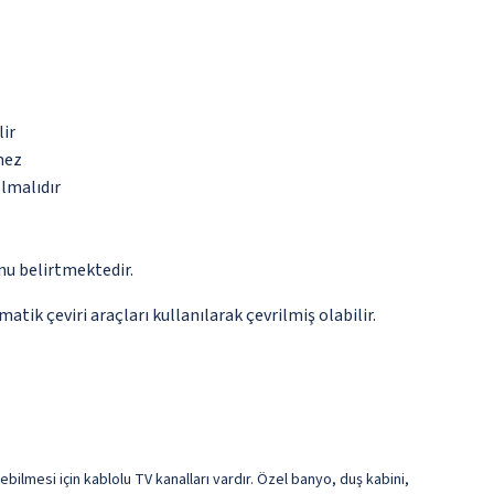
lir
mez
olmalıdır
nu belirtmektedir.
tik çeviri araçları kullanılarak çevrilmiş olabilir.
bilmesi için kablolu TV kanalları vardır. Özel banyo, duş kabini,