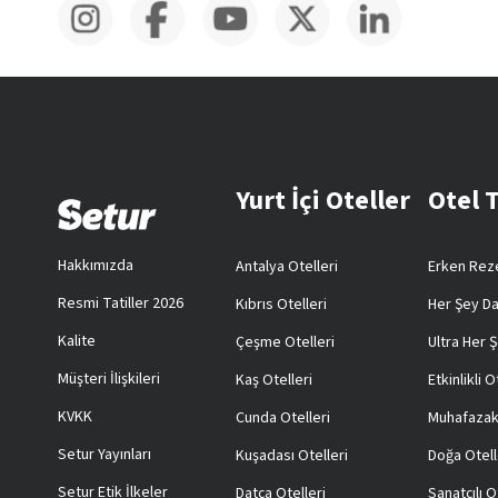
Yurt İçi Oteller
Otel 
Hakkımızda
Antalya Otelleri
Erken Reze
Resmi Tatiller 2026
Kıbrıs Otelleri
Her Şey Da
Kalite
Çeşme Otelleri
Ultra Her Ş
Müşteri İlişkileri
Kaş Otelleri
Etkinlikli O
KVKK
Cunda Otelleri
Muhafazak
Setur Yayınları
Kuşadası Otelleri
Doğa Otell
Setur Etik İlkeler
Datça Otelleri
Sanatçılı O