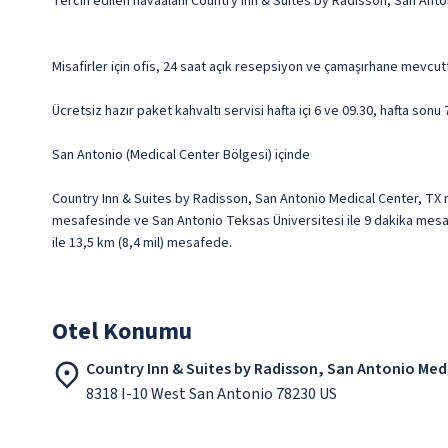
Tercih edilen havaalanı Country Inn & Suites by Radisson, San Anto
Misafirler için ofis, 24 saat açık resepsiyon ve çamaşırhane mevcutt
Ücretsiz hazır paket kahvaltı servisi hafta içi 6 ve 09.30, hafta sonu
San Antonio (Medical Center Bölgesi) içinde
Country Inn & Suites by Radisson, San Antonio Medical Center, TX m
mesafesinde ve San Antonio Teksas Üniversitesi ile 9 dakika mesafe
ile 13,5 km (8,4 mil) mesafede.
Otel Konumu
Country Inn & Suites by Radisson, San Antonio Med
8318 I-10 West San Antonio 78230 US