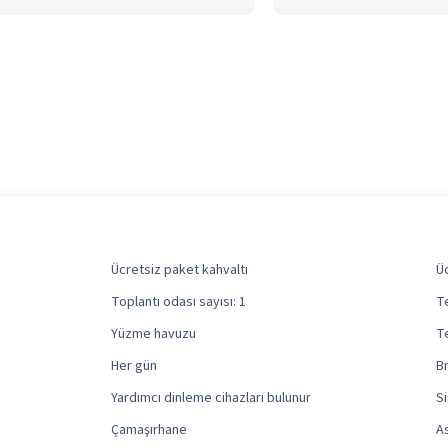
Ücretsiz paket kahvaltı
Üc
Toplantı odası sayısı: 1
T
Yüzme havuzu
T
Her gün
Br
Yardımcı dinleme cihazları bulunur
S
Çamaşırhane
A