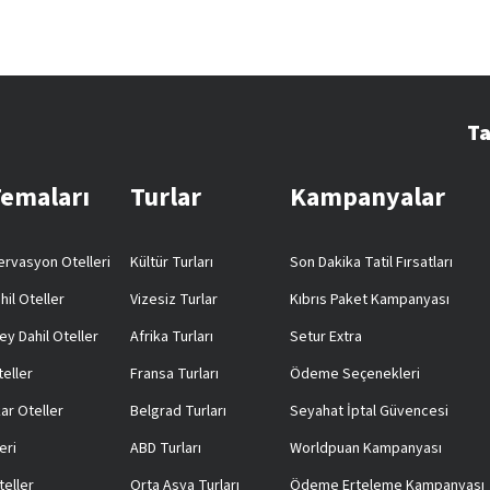
Ta
Temaları
Turlar
Kampanyalar
rvasyon Otelleri
Kültür Turları
Son Dakika Tatil Fırsatları
hil Oteller
Vizesiz Turlar
Kıbrıs Paket Kampanyası
ey Dahil Oteller
Afrika Turları
Setur Extra
teller
Fransa Turları
Ödeme Seçenekleri
ar Oteller
Belgrad Turları
Seyahat İptal Güvencesi
eri
ABD Turları
Worldpuan Kampanyası
teller
Orta Asya Turları
Ödeme Erteleme Kampanyası