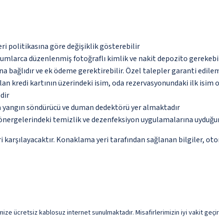
eri politikasına göre değişiklik gösterebilir
urumlarca düzenlenmiş fotoğraflı kimlik ve nakit depozito gerekebi
na bağlıdır ve ek ödeme gerektirebilir. Özel talepler garanti edile
an kredi kartının üzerindeki isim, oda rezervasyonundaki ilk isim 
dir
da yangın söndürücü ve duman dedektörü yer almaktadır
önergelerindeki temizlik ve dezenfeksiyon uygulamalarına uyduğu
 karşılayacaktır. Konaklama yeri tarafından sağlanan bilgiler, otoma
e ücretsiz kablosuz internet sunulmaktadır. Misafirlerimizin iyi vakit geçire