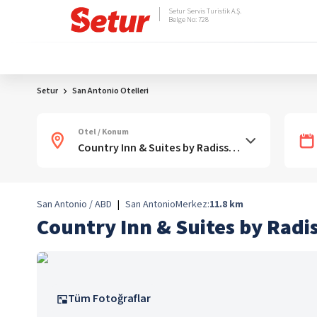
Setur Servis Turistik A.Ş.
Belge No: 728
Setur
San Antonio Otelleri
Otel / Konum
San Antonio / ABD
|
San Antonio
Merkez:
11.8
km
Country Inn & Suites by Radi
Tüm Fotoğraflar