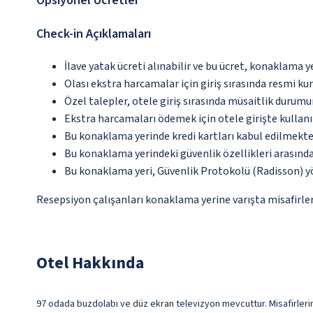
Opsiyonel Ücretler
Check-in Açıklamaları
İlave yatak ücreti alınabilir ve bu ücret, konaklama y
Olası ekstra harcamalar için giriş sırasında resmi k
Özel talepler, otele giriş sırasında müsaitlik durumu
Ekstra harcamaları ödemek için otele girişte kullanıl
Bu konaklama yerinde kredi kartları kabul edilmekte
Bu konaklama yerindeki güvenlik özellikleri arasın
Bu konaklama yeri, Güvenlik Protokolü (Radisson) y
Resepsiyon çalışanları konaklama yerine varışta misafirleri
Otel Hakkında
97 odada buzdolabı ve düz ekran televizyon mevcuttur. Misafirlerimiz