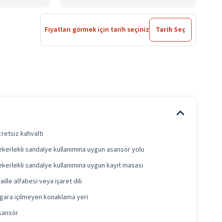
Fiyatları görmek için tarih seçiniz
Tarih Seç
retsiz kahvaltı
ekerlekli sandalye kullanımına uygun asansör yolu
ekerlekli sandalye kullanımına uygun kayıt masası
aille alfabesi veya işaret dili
igara içilmeyen konaklama yeri
sansör