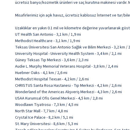
ücretsiz banyo/kozmetik ürünleri ve saç kurutma makinesi vardır. Mi
Misafirlerimiz için açık havuz, ücretsiz kablosuz İnternet ve tur/bi
Uzaklıklar en yakın 0.1 mil ve kilometre değerine yuvarlanarak göst
UT Health San Antonio - 3,1 km / 1,9 mi
Methodist Healthcare - 3,1 km / 1,9 mi
Teksas Üniversitesi San Antonio Sağlık ve Bilim Merkezi - 3,2 km / 
University Hospital - University Health System - 3,4 km / 2,1 mi
Güney Teksas Tıp Merkezi - 3,6 km / 2,3 mi
Audie L. Murphy Memorial Veterans Hospital - 3,8 km / 2,4 mi
Huebner Oaks - 4,1 km / 2,6 mi
Methodist Hospital Texsan - 4,2 km / 2,6 mi
CHRISTUS Santa Rosa Hastanesi - Tıp Merkezi - 4,2 km / 2,6 mi
Wonderland of the Americas Alışveriş Merkezi - 4,3 km / 2,6 mi
USAA Kurumsal Ofis Genel Merkezi - 4,5 km / 2,8 mi
Woodlawn Tiyatrosu - 7,3 km / 4,5 mi
North Star Mall - 7,7 km / 4,8 mi
Crystal Ice Palace - 8,2 km / 5,1 mi
St. Mary Üniversitesi - 8,6 km / 5,3 mi