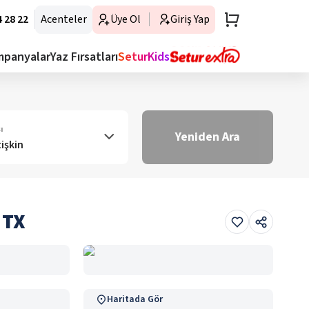
 28 22
Acenteler
Üye Ol
Giriş Yap
mpanyalar
Yaz Fırsatları
SeturKids
ı
Yeniden Ara
tişkin
 TX
Haritada Gör