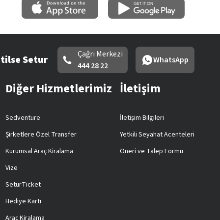
Çağrı Merkezi
tilse Setur
WhatsApp
444 28 22
Diğer Hizmetlerimiz
İletişim
Sedventure
İletişim Bilgileri
Şirketlere Özel Transfer
Yetkili Seyahat Acenteleri
Kurumsal Araç Kiralama
Öneri ve Talep Formu
Vize
SeturTicket
Hediye Kartı
Araç Kiralama