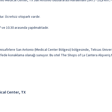
nio Medical Center, TX San Antonio Uluslararası Havalimanı (SAT) - 10,8 km 
ur. Ücretsiz otopark vardır.
 7 ve 10.30 arasında yapılmaktadır.
isafirlere San Antonio (Medical Center Bölgesi) bölgesinde, Teksas Üniversi
de konaklama olanağı sunuyor. Bu otel The Shops of La Cantera Alışveriş Mer
ical Center, TX