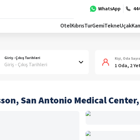
WhatsApp
444
Otel
Kıbrıs
Tur
Gemi
Tekne
Uçak
Ka
Giriş - Çıkış Tarihleri
Kişi, Oda Sayıs
Giriş - Çıkış Tarihleri
1 Oda, 2 Ye
sson, San Antonio Medical Center,