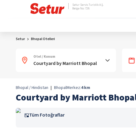
Setur Servis Turistik A.Ş.
Belge No: 728
Setur
Bhopal Otelleri
Otel / Konum
Bhopal / Hindistan
|
Bhopal
Merkez:
4
km
Courtyard by Marriott Bhopa
Tüm Fotoğraflar