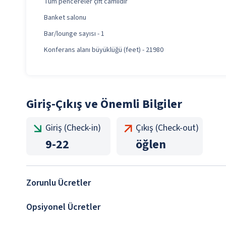
Tüm pencereler çift camlıdır
Banket salonu
Bar/lounge sayısı - 1
Konferans alanı büyüklüğü (feet) - 21980
Giriş-Çıkış ve Önemli Bilgiler
Giriş (Check-in)
Çıkış (Check-out)
9
-
22
öğlen
Zorunlu Ücretler
Opsiyonel Ücretler