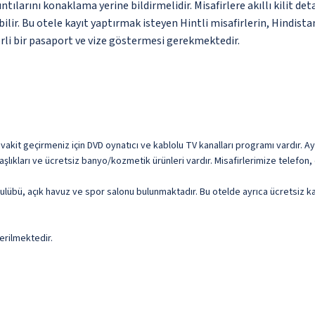
ntılarını konaklama yerine bildirmelidir. Misafirlere akıllı kilit d
abilir. Bu otele kayıt yaptırmak isteyen Hintli misafirlerin, Hindist
rli bir pasaport ve vize göstermesi gerekmektedir.
 vakit geçirmeniz için DVD oynatıcı ve kablolu TV kanalları programı vardır. A
lıkları ve ücretsiz banyo/kozmetik ürünleri vardır. Misafirlerimize telefon,
e kulübü, açık havuz ve spor salonu bulunmaktadır. Bu otelde ayrıca ücretsiz
erilmektedir.