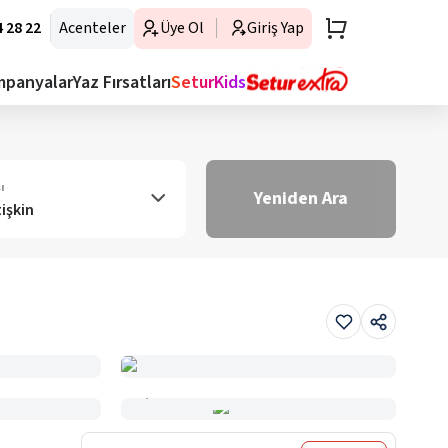
 28 22
Acenteler
Üye Ol
Giriş Yap
mpanyalar
Yaz Fırsatları
SeturKids
ı
Yeniden Ara
tişkin
Haritada Gör