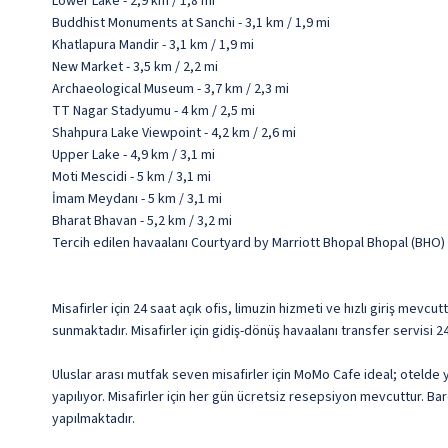
Lower Lake - 2,9 km / 1,8 mi
Buddhist Monuments at Sanchi - 3,1 km / 1,9 mi
Khatlapura Mandir - 3,1 km / 1,9 mi
New Market - 3,5 km / 2,2 mi
Archaeological Museum - 3,7 km / 2,3 mi
TT Nagar Stadyumu - 4 km / 2,5 mi
Shahpura Lake Viewpoint - 4,2 km / 2,6 mi
Upper Lake - 4,9 km / 3,1 mi
Moti Mescidi - 5 km / 3,1 mi
İmam Meydanı - 5 km / 3,1 mi
Bharat Bhavan - 5,2 km / 3,2 mi
Tercih edilen havaalanı Courtyard by Marriott Bhopal Bhopal (BHO)
Misafirler için 24 saat açık ofis, limuzin hizmeti ve hızlı giriş mev
sunmaktadır. Misafirler için gidiş-dönüş havaalanı transfer servisi 
Uluslar arası mutfak seven misafirler için MoMo Cafe ideal; otelde 
yapılıyor. Misafirler için her gün ücretsiz resepsiyon mevcuttur. Ba
yapılmaktadır.