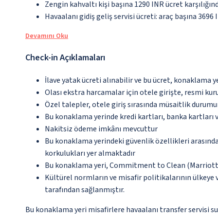
Zengin kahvaltı kişi başına 1290 INR ücret karşılığın
Havaalanı gidiş geliş servisi ücreti: araç başına 3696
Devamını Oku
Check-in Açıklamaları
İlave yatak ücreti alınabilir ve bu ücret, konaklama y
Olası ekstra harcamalar için otele girişte, resmi kur
Özel talepler, otele giriş sırasında müsaitlik durumu
Bu konaklama yerinde kredi kartları, banka kartları 
Nakitsiz ödeme imkânı mevcuttur
Bu konaklama yerindeki güvenlik özellikleri arasın
korkulukları yer almaktadır
Bu konaklama yeri, Commitment to Clean (Marriott)
Kültürel normların ve misafir politikalarının ülkeye
tarafından sağlanmıştır.
Bu konaklama yeri misafirlere havaalanı transfer servisi su