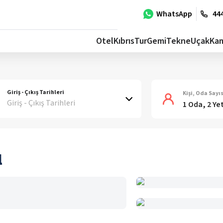
WhatsApp
444
Otel
Kıbrıs
Tur
Gemi
Tekne
Uçak
Ka
Giriş - Çıkış Tarihleri
Kişi, Oda Sayıs
Giriş - Çıkış Tarihleri
1 Oda, 2 Ye
l