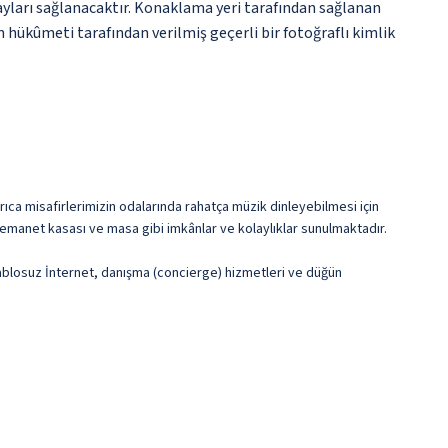
etayları sağlanacaktır. Konaklama yeri tarafından sağlanan
an hükûmeti tarafından verilmiş geçerli bir fotoğraflı kimlik
yrıca misafirlerimizin odalarında rahatça müzik dinleyebilmesi için
 emanet kasası ve masa gibi imkânlar ve kolaylıklar sunulmaktadır.
 kablosuz İnternet, danışma (concierge) hizmetleri ve düğün