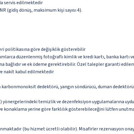
da servis edilmektedir
 INR (gidiş dönüş, maksimum kişi sayısı 4).
eri politikasına göre değişiklik gösterebilir
umlarca düzenlenmiş fotoğraflı kimlik ve kredi kartı, banka kartı v
na bağlıdır ve ek ödeme gerektirebilir. Özel talepler garanti edile
ve nakit kabul edilmektedir
da karbonmonoksit dedektörü, yangın söndürücü, duman dedektörü, 
 yönergelerindeki temizlik ve dezenfeksiyon uygulamalarına uydu
 ve konaklama yerine göre farklılık gösterebileceğini lütfen unutm
nmaktadır (bu hizmet ücretli olabilir). Misafirler rezervasyon onayı