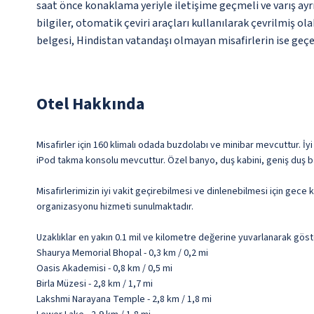
saat önce konaklama yeriyle iletişime geçmeli ve varış ayrı
bilgiler, otomatik çeviri araçları kullanılarak çevrilmiş ol
belgesi, Hindistan vatandaşı olmayan misafirlerin ise geçe
Otel Hakkında
Misafirler için 160 klimalı odada buzdolabı ve minibar mevcuttur. İyi
iPod takma konsolu mevcuttur. Özel banyo, duş kabini, geniş duş baş
Misafirlerimizin iyi vakit geçirebilmesi ve dinlenebilmesi için gec
organizasyonu hizmeti sunulmaktadır.
Uzaklıklar en yakın 0.1 mil ve kilometre değerine yuvarlanarak göst
Shaurya Memorial Bhopal - 0,3 km / 0,2 mi
Oasis Akademisi - 0,8 km / 0,5 mi
Birla Müzesi - 2,8 km / 1,7 mi
Lakshmi Narayana Temple - 2,8 km / 1,8 mi