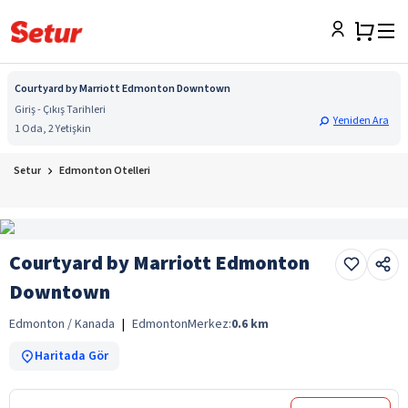
Courtyard by Marriott Edmonton Downtown
Giriş - Çıkış Tarihleri
Yeniden Ara
1 Oda, 2 Yetişkin
Setur
Edmonton Otelleri
Courtyard by Marriott Edmonton
Downtown
Edmonton / Kanada
|
Edmonton
Merkez:
0.6
km
Haritada Gör