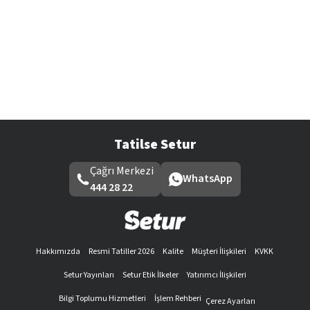
Tatilse Setur
Çağrı Merkezi
WhatsApp
444 28 22
Hakkımızda
Resmi Tatiller 2026
Kalite
Müşteri İlişkileri
KVKK
Setur Yayınları
Setur Etik İlkeler
Yatırımcı İlişkileri
Bilgi Toplumu Hizmetleri
İşlem Rehberi
Çerez Ayarları