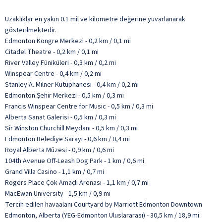
Uzaklıklar en yakın 0.1 mil ve kilometre değerine yuvarlanarak
gösterilmektedir.
Edmonton Kongre Merkezi - 0,2 km / 0,1 mi
Citadel Theatre - 0,2 km / 0,1 mi
River Valley Füniküleri - 0,3 km / 0,2 mi
Winspear Centre - 0,4 km / 0,2 mi
Stanley A. Milner Kütüphanesi - 0,4 km / 0,2 mi
Edmonton Şehir Merkezi - 0,5 km / 0,3 mi
Francis Winspear Centre for Music - 0,5 km / 0,3 mi
Alberta Sanat Galerisi - 0,5 km / 0,3 mi
Sir Winston Churchill Meydanı - 0,5 km / 0,3 mi
Edmonton Belediye Sarayı - 0,6 km / 0,4 mi
Royal Alberta Müzesi - 0,9 km / 0,6 mi
104th Avenue Off-Leash Dog Park - 1 km / 0,6 mi
Grand Villa Casino - 1,1 km / 0,7 mi
Rogers Place Çok Amaçlı Arenası - 1,1 km / 0,7 mi
MacEwan University - 1,5 km / 0,9 mi
Tercih edilen havaalanı Courtyard by Marriott Edmonton Downtown
Edmonton, Alberta (YEG-Edmonton Uluslararası) - 30,5 km / 18,9 mi