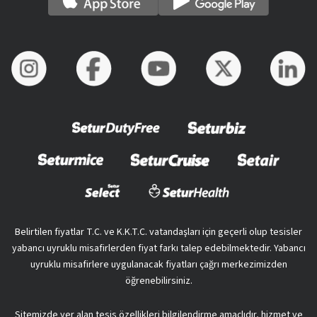
Belirtilen fiyatlar T.C. ve K.K.T.C. vatandaşları için geçerli olup tesisler
yabancı uyruklu misafirlerden fiyat farkı talep edebilmektedir. Yabancı
uyruklu misafirlere uygulanacak fiyatları çağrı merkezimizden
öğrenebilirsiniz.
Sitemizde yer alan tesis özellikleri bilgilendirme amaçlıdır, hizmet ve