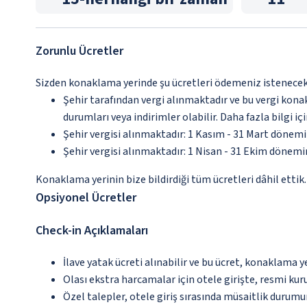
Zorunlu Ücretler
Sizden konaklama yerinde şu ücretleri ödemeniz istenecektir
Şehir tarafından vergi alınmaktadır ve bu vergi kon
durumları veya indirimler olabilir. Daha fazla bilgi 
Şehir vergisi alınmaktadır: 1 Kasım - 31 Mart dönem
Şehir vergisi alınmaktadır: 1 Nisan - 31 Ekim dönem
Konaklama yerinin bize bildirdiği tüm ücretleri dâhil ettik.
Opsiyonel Ücretler
Check-in Açıklamaları
İlave yatak ücreti alınabilir ve bu ücret, konaklama y
Olası ekstra harcamalar için otele girişte, resmi kur
Özel talepler, otele giriş sırasında müsaitlik durumu