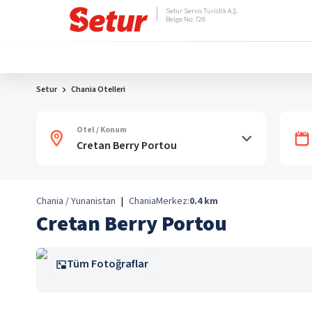
Setur Servis Turistik A.Ş.
Belge No: 728
Setur
Chania Otelleri
Otel / Konum
Chania / Yunanistan
|
Chania
Merkez:
0.4
km
Cretan Berry Portou
Tüm Fotoğraflar