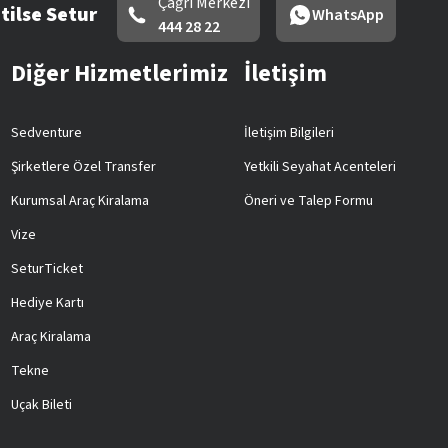
Çağrı Merkezi
tilse Setur
WhatsApp
444 28 22
Diğer Hizmetlerimiz
İletişim
Sedventure
İletişim Bilgileri
Şirketlere Özel Transfer
Yetkili Seyahat Acenteleri
Kurumsal Araç Kiralama
Öneri ve Talep Formu
Vize
SeturTicket
Hediye Kartı
Araç Kiralama
Tekne
Uçak Bileti