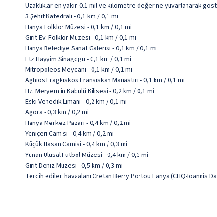
Uzaklıklar en yakın 0.1 mil ve kilometre değerine yuvarlanarak göst
3 Şehit Katedrali - 0,1 km / 0,1 mi
Hanya Folklor Müzesi - 0,1 km / 0,1 mi
Girit Evi Folklor Müzesi - 0,1 km / 0,1 mi
Hanya Belediye Sanat Galerisi - 0,1 km / 0,1 mi
Etz Hayyim Sinagogu - 0,1 km / 0,1 mi
Mitropoleos Meydanı - 0,1 km / 0,1 mi
Aghios Fragkiskos Fransiskan Manastırı - 0,1 km / 0,1 mi
Hz. Meryem in Kabulü Kilisesi - 0,2 km / 0,1 mi
Eski Venedik Limanı - 0,2 km / 0,1 mi
Agora - 0,3 km / 0,2 mi
Hanya Merkez Pazarı - 0,4 km / 0,2 mi
Yeniçeri Camisi - 0,4 km / 0,2 mi
Küçük Hasan Camisi - 0,4 km / 0,3 mi
Yunan Ulusal Futbol Müzesi - 0,4 km / 0,3 mi
Girit Deniz Müzesi - 0,5 km / 0,3 mi
Tercih edilen havaalanı Cretan Berry Portou Hanya (CHQ-Ioannis Da