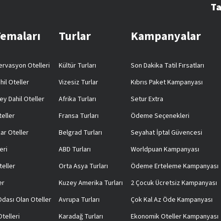
Ta
Temaları
Turlar
Kampanyalar
rvasyon Otelleri
Kültür Turları
Son Dakika Tatil Fırsatları
hil Oteller
Vizesiz Turlar
Kıbrıs Paket Kampanyası
ey Dahil Oteller
Afrika Turları
Setur Extra
teller
Fransa Turları
Ödeme Seçenekleri
ar Oteller
Belgrad Turları
Seyahat İptal Güvencesi
eri
ABD Turları
Worldpuan Kampanyası
teller
Orta Asya Turları
Ödeme Erteleme Kampanyası
er
Kuzey Amerika Turları
2 Çocuk Ücretsiz Kampanyası
 Odası Olan Oteller
Avrupa Turları
Çok Kal Az Öde Kampanyası
telleri
Karadağ Turları
Ekonomik Oteller Kampanyası