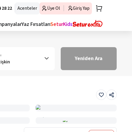
 28 22
Acenteler
Üye Ol
Giriş Yap
mpanyalar
Yaz Fırsatları
SeturKids
ı
Yeniden Ara
tişkin
Haritada Gör