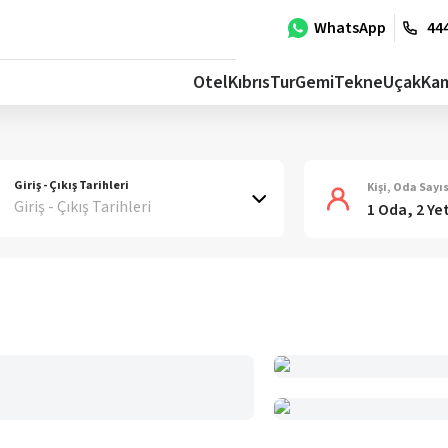
WhatsApp
444
Otel
Kıbrıs
Tur
Gemi
Tekne
Uçak
Ka
Giriş - Çıkış Tarihleri
Kişi, Oda Sayıs
Giriş - Çıkış Tarihleri
1 Oda, 2 Ye