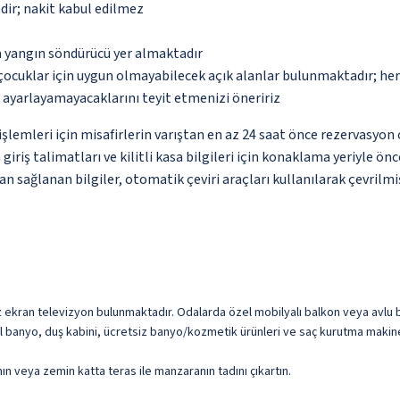
dir; nakit kabul edilmez
a yangın söndürücü yer almaktadır
çocuklar için uygun olmayabilecek açık alanlar bulunmaktadır; he
p ayarlayamayacaklarını teyit etmenizi öneririz
lemleri için misafirlerin varıştan en az 24 saat önce rezervasyon 
 giriş talimatları ve kilitli kasa bilgileri için konaklama yeriyle ö
an sağlanan bilgiler, otomatik çeviri araçları kullanılarak çevrilmiş
düz ekran televizyon bulunmaktadır. Odalarda özel mobilyalı balkon veya avlu 
Özel banyo, duş kabini, ücretsiz banyo/kozmetik ürünleri ve saç kurutma makine
nın veya zemin katta teras ile manzaranın tadını çıkartın.