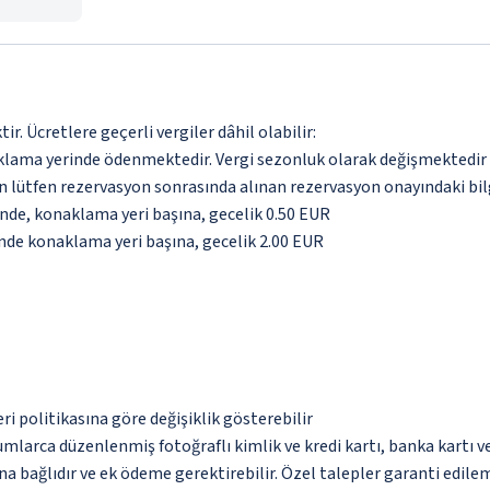
. Ücretlere geçerli vergiler dâhil olabilir:
aklama yerinde ödenmektedir. Vergi sezonluk olarak değişmektedir
için lütfen rezervasyon sonrasında alınan rezervasyon onayındaki bil
inde, konaklama yeri başına, gecelik 0.50 EUR
inde konaklama yeri başına, gecelik 2.00 EUR
eri politikasına göre değişiklik gösterebilir
umlarca düzenlenmiş fotoğraflı kimlik ve kredi kartı, banka kartı v
na bağlıdır ve ek ödeme gerektirebilir. Özel talepler garanti edile