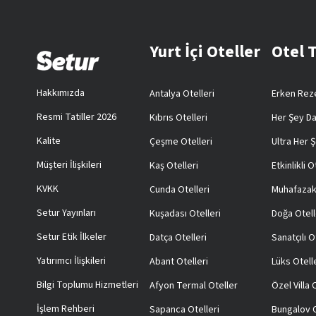
Yurt İçi Oteller
Otel 
Hakkımızda
Antalya Otelleri
Erken Reze
Resmi Tatiller 2026
Kıbrıs Otelleri
Her Şey Da
Kalite
Çeşme Otelleri
Ultra Her Ş
Müşteri İlişkileri
Kaş Otelleri
Etkinlikli O
KVKK
Cunda Otelleri
Muhafazak
Setur Yayınları
Kuşadası Otelleri
Doğa Otell
Setur Etik İlkeler
Datça Otelleri
Sanatçılı O
Yatırımcı İlişkileri
Abant Otelleri
Lüks Otell
Bilgi Toplumu Hizmetleri
Afyon Termal Oteller
Özel Villa
İşlem Rehberi
Sapanca Otelleri
Bungalov O