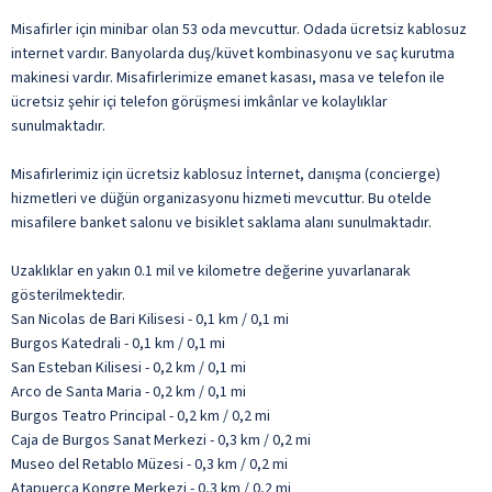
Misafirler için minibar olan 53 oda mevcuttur. Odada ücretsiz kablosuz
internet vardır. Banyolarda duş/küvet kombinasyonu ve saç kurutma
makinesi vardır. Misafirlerimize emanet kasası, masa ve telefon ile
ücretsiz şehir içi telefon görüşmesi imkânlar ve kolaylıklar
sunulmaktadır.
Misafirlerimiz için ücretsiz kablosuz İnternet, danışma (concierge)
hizmetleri ve düğün organizasyonu hizmeti mevcuttur. Bu otelde
misafilere banket salonu ve bisiklet saklama alanı sunulmaktadır.
Uzaklıklar en yakın 0.1 mil ve kilometre değerine yuvarlanarak
gösterilmektedir.
San Nicolas de Bari Kilisesi - 0,1 km / 0,1 mi
Burgos Katedrali - 0,1 km / 0,1 mi
San Esteban Kilisesi - 0,2 km / 0,1 mi
Arco de Santa Maria - 0,2 km / 0,1 mi
Burgos Teatro Principal - 0,2 km / 0,2 mi
Caja de Burgos Sanat Merkezi - 0,3 km / 0,2 mi
Museo del Retablo Müzesi - 0,3 km / 0,2 mi
Atapuerca Kongre Merkezi - 0,3 km / 0,2 mi