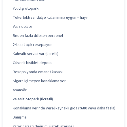
Yol dışı otoparkı
Tekerlekli sandalye kullanımına uygun – hayır
Valiz dolabı
Birden fazla dil bilen personel
24 saat açık resepsiyon
Kahvaltı servisi var (ücretli)
Güvenli bisiklet deposu
Resepsiyonda emanet kasası
Sigara içilmeyen konaklama yeri
Asansör
Valesiz otopark (ücretli)
Konaklama yerinde yerel kaynaklı gıda (%80 veya daha fazla)
Danışma
Yatak çarşafı değişimi (istek üzerine)