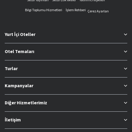
Setur Yayınları
Setur Etik İlkeler
Yatırımcı İlişkileri
Bilgi Toplumu Hizmetleri
İşlem Rehberi
Çerez Ayarları
Yurt İçi Oteller
Otel Temaları
Turlar
Kampanyalar
Diğer Hizmetlerimiz
İletişim