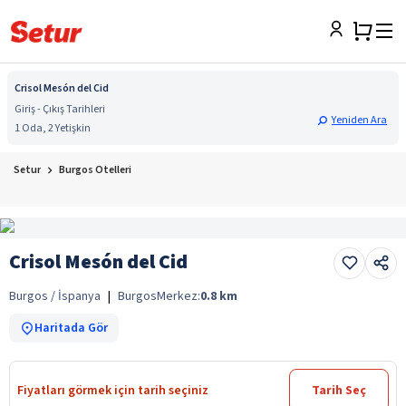
Crisol Mesón del Cid
Giriş - Çıkış Tarihleri
Yeniden Ara
1 Oda, 2 Yetişkin
Setur
Burgos Otelleri
Crisol Mesón del Cid
Burgos / İspanya
|
Burgos
Merkez:
0.8
km
Haritada Gör
Fiyatları görmek için tarih seçiniz
Tarih Seç