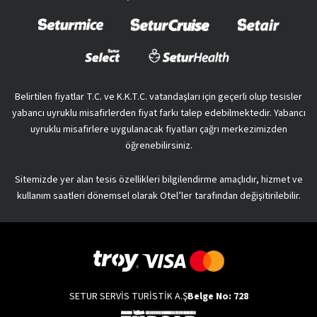
Belirtilen fiyatlar T.C. ve K.K.T.C. vatandaşları için geçerli olup tesisler
yabancı uyruklu misafirlerden fiyat farkı talep edebilmektedir. Yabancı
uyruklu misafirlere uygulanacak fiyatları çağrı merkezimizden
öğrenebilirsiniz.
Sitemizde yer alan tesis özellikleri bilgilendirme amaçlıdır, hizmet ve
kullanım saatleri dönemsel olarak Otel’ler tarafından değişitirilebilir.
SETUR SERVİS TURİSTİK A.Ş
Belge No: 728