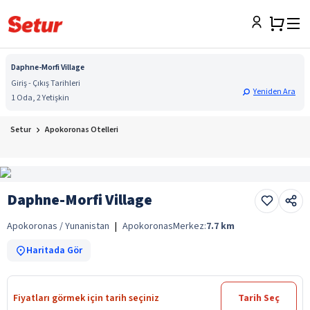
Daphne-Morfi Village
Giriş - Çıkış Tarihleri
Yeniden Ara
1 Oda, 2 Yetişkin
Setur
Apokoronas Otelleri
Daphne-Morfi Village
Apokoronas / Yunanistan
|
Apokoronas
Merkez:
7.7
km
Haritada Gör
Fiyatları görmek için tarih seçiniz
Tarih Seç