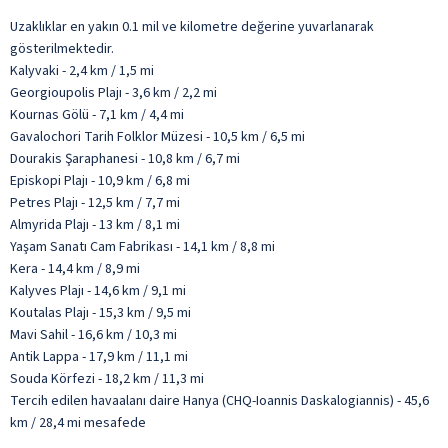
Uzaklıklar en yakın 0.1 mil ve kilometre değerine yuvarlanarak
gösterilmektedir.
Kalyvaki - 2,4 km / 1,5 mi
Georgioupolis Plajı - 3,6 km / 2,2 mi
Kournas Gölü - 7,1 km / 4,4 mi
Gavalochori Tarih Folklor Müzesi - 10,5 km / 6,5 mi
Dourakis Şaraphanesi - 10,8 km / 6,7 mi
Episkopi Plajı - 10,9 km / 6,8 mi
Petres Plajı - 12,5 km / 7,7 mi
Almyrida Plajı - 13 km / 8,1 mi
Yaşam Sanatı Cam Fabrikası - 14,1 km / 8,8 mi
Kera - 14,4 km / 8,9 mi
Kalyves Plajı - 14,6 km / 9,1 mi
Koutalas Plajı - 15,3 km / 9,5 mi
Mavi Sahil - 16,6 km / 10,3 mi
Antik Lappa - 17,9 km / 11,1 mi
Souda Körfezi - 18,2 km / 11,3 mi
Tercih edilen havaalanı daire Hanya (CHQ-Ioannis Daskalogiannis) - 45,6
km / 28,4 mi mesafede