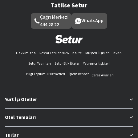
Tatilse Setur
Çağrı Merkezi
WhatsApp
444 28 22
Hakkımızda
Resmi Tatiller 2026
Kalite
Müşteri İlişkileri
KVKK
Setur Yayınları
Setur Etik İlkeler
Yatırımcı İlişkileri
Bilgi Toplumu Hizmetleri
İşlem Rehberi
Çerez Ayarları
Yurt İçi Oteller
Otel Temaları
Turlar