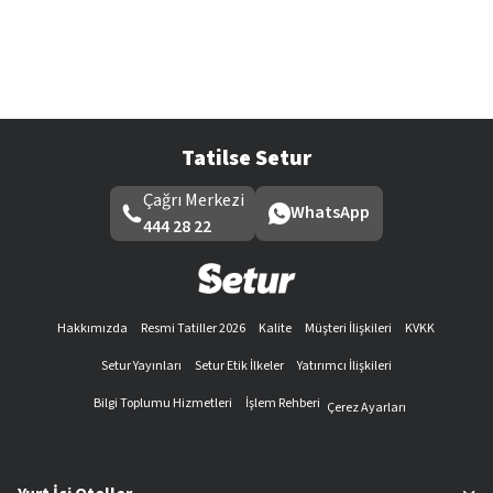
Tatilse Setur
Çağrı Merkezi
WhatsApp
444 28 22
Hakkımızda
Resmi Tatiller 2026
Kalite
Müşteri İlişkileri
KVKK
Setur Yayınları
Setur Etik İlkeler
Yatırımcı İlişkileri
Bilgi Toplumu Hizmetleri
İşlem Rehberi
Çerez Ayarları