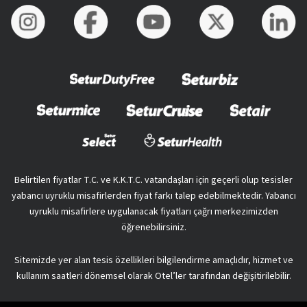
Belirtilen fiyatlar T.C. ve K.K.T.C. vatandaşları için geçerli olup tesisler
yabancı uyruklu misafirlerden fiyat farkı talep edebilmektedir. Yabancı
uyruklu misafirlere uygulanacak fiyatları çağrı merkezimizden
öğrenebilirsiniz.
Sitemizde yer alan tesis özellikleri bilgilendirme amaçlıdır, hizmet ve
kullanım saatleri dönemsel olarak Otel’ler tarafından değişitirilebilir.