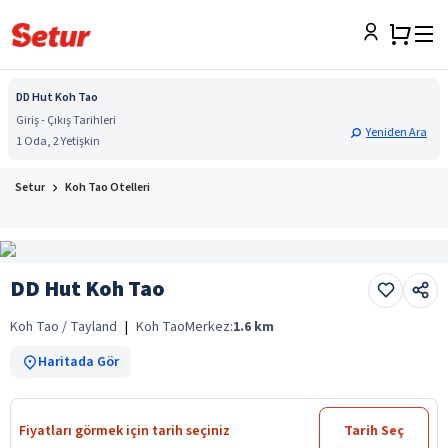
DD Hut Koh Tao
Giriş - Çıkış Tarihleri
Yeniden Ara
1 Oda, 2 Yetişkin
Setur
Koh Tao Otelleri
DD Hut Koh Tao
Koh Tao / Tayland
|
Koh Tao
Merkez:
1.6
km
Haritada Gör
Fiyatları görmek için tarih seçiniz
Tarih Seç