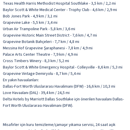
Texas Health Harris Methodist Hospital Southlake - 3,5 km / 2,2 mi
Baylor Scott & White Medical Center - Trophy Club - 4,6 km / 2,9 mi
Bob Jones Park - 4,9 km / 3,1 mi
Grapevine Lake - 5,5 km / 3,4 mi
Urban Air Trampoline Park - 5,8 km / 3,6 mi
Grapevine Historic Main Street District - 7,6 km / 4,7 mi
Grapevine Botanik Bahçeleri - 7,7 km / 4,8 mi
Messina Hof Grapevine Şaraphanesi - 7,8 km / 4,9 mi
Palace Arts Center Theatre - 7,9 km / 4,9 mi
Cross Timbers Winery - 8,3 km / 5,2 mi
Baylor Scott & White Emergency Hospital - Colleyville - 8,6 km / 5,3 mi
Grapevine Vintage Demiryolu - 8,7 km / 5,4 mi
En yakın havaalanları:
Dallas-Fort Worth Uluslararası Havalimanı (DFW) - 16,6 km / 10,3 mi
Love Havaalanı (DAL) - 39,4 km / 24,5 mi
Delta Hotels by Marriott Dallas Southlake için önerilen havaalanı Dallas-
Fort Worth Uluslararası Havalimanı (DFW).
Misafirler için kuru temizleme/çamaşır yıkama servisi, 24 saat açık