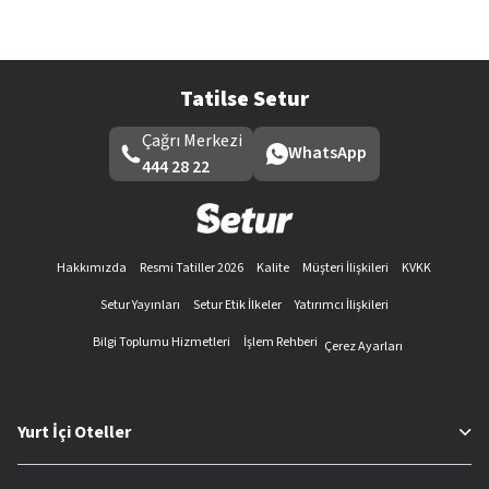
Tatilse Setur
Çağrı Merkezi
WhatsApp
444 28 22
Hakkımızda
Resmi Tatiller 2026
Kalite
Müşteri İlişkileri
KVKK
Setur Yayınları
Setur Etik İlkeler
Yatırımcı İlişkileri
Bilgi Toplumu Hizmetleri
İşlem Rehberi
Çerez Ayarları
Yurt İçi Oteller