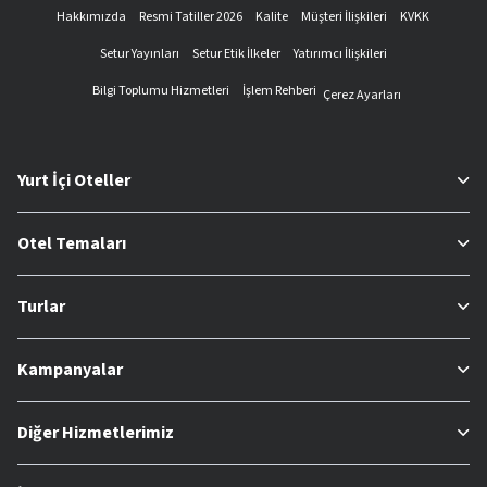
Hakkımızda
Resmi Tatiller 2026
Kalite
Müşteri İlişkileri
KVKK
Setur Yayınları
Setur Etik İlkeler
Yatırımcı İlişkileri
Bilgi Toplumu Hizmetleri
İşlem Rehberi
Çerez Ayarları
Yurt İçi Oteller
Otel Temaları
Turlar
Kampanyalar
Diğer Hizmetlerimiz