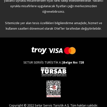
yabancı uyruklu misafirlerden fiyat farkı talep edebilmektedir. Yabancı
uyruklu misafirlere uygulanacak fiyatları çağrı merkezimizden
öğrenebilirsiniz.
Sitemizde yer alan tesis özellikleri bilgilendirme amaçlıdır, hizmet ve
kullanım saatleri dönemsel olarak Otel’ler tarafından değişitirilebilir.
SETUR SERVİS TURİSTİK A.Ş
Belge No: 728
Copyright © 2022 Setur Servis Turistik A.Ş. Tüm hakları saklıdır.