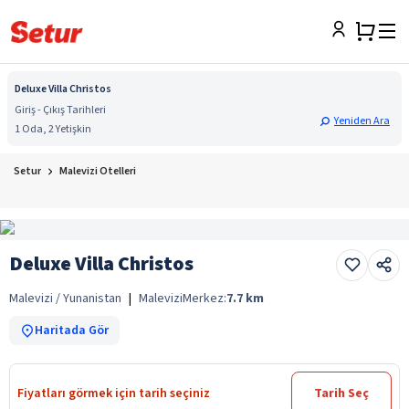
Deluxe Villa Christos
Giriş - Çıkış Tarihleri
Yeniden Ara
1 Oda, 2 Yetişkin
Setur
Malevizi Otelleri
Deluxe Villa Christos
Malevizi / Yunanistan
|
Malevizi
Merkez:
7.7
km
Haritada Gör
Fiyatları görmek için tarih seçiniz
Tarih Seç