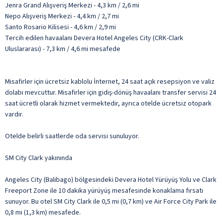
Jenra Grand Alışveriş Merkezi - 4,3 km / 2,6 mi
Nepo Alışveriş Merkezi - 4,4 km / 2,7 mi
Santo Rosario Kilisesi - 4,6 km / 2,9 mi
Tercih edilen havaalanı Devera Hotel Angeles City (CRK-Clark
Uluslararası) - 7,3 km / 4,6 mi mesafede
Misafirler için ücretsiz kablolu İnternet, 24 saat açık resepsiyon ve valiz
dolabı mevcuttur. Misafirler için gidiş-dönüş havaalanı transfer servisi 24
saat ücretli olarak hizmet vermektedir, ayrıca otelde ücretsiz otopark
vardır.
Otelde belirli saatlerde oda servisi sunuluyor.
SM City Clark yakınında
Angeles City (Balibago) bölgesindeki Devera Hotel Yürüyüş Yolu ve Clark
Freeport Zone ile 10 dakika yürüyüş mesafesinde konaklama fırsatı
sunuyor. Bu otel SM City Clark ile 0,5 mi (0,7 km) ve Air Force City Park ile
0,8 mi (1,3 km) mesafede.