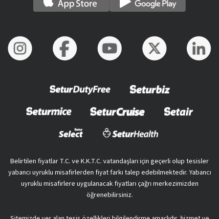
Belirtilen fiyatlar T.C. ve K.K.T.C. vatandaşları için geçerli olup tesisler
yabancı uyruklu misafirlerden fiyat farkı talep edebilmektedir. Yabancı
uyruklu misafirlere uygulanacak fiyatları çağrı merkezimizden
öğrenebilirsiniz.
Sitemizde yer alan tesis özellikleri bilgilendirme amaçlıdır, hizmet ve