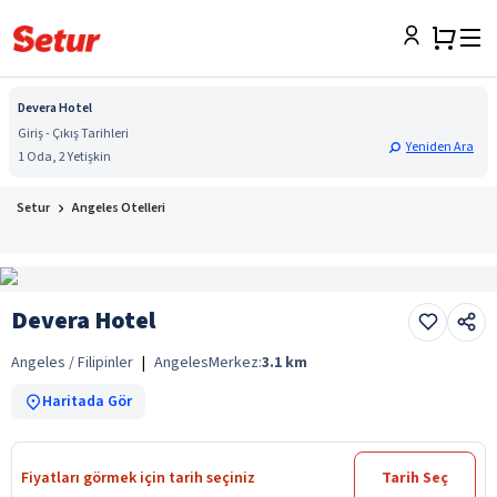
Devera Hotel
Giriş - Çıkış Tarihleri
Yeniden Ara
1 Oda, 2 Yetişkin
Setur
Angeles Otelleri
Devera Hotel
Angeles / Filipinler
|
Angeles
Merkez:
3.1
km
Haritada Gör
Fiyatları görmek için tarih seçiniz
Tarih Seç