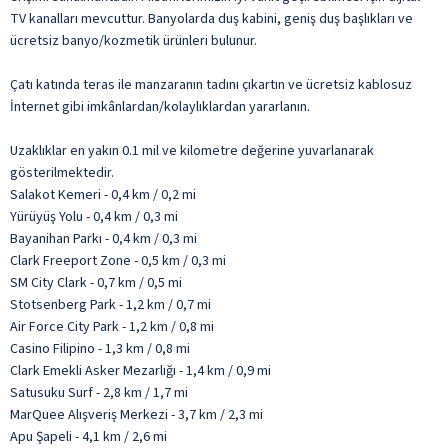
TV kanalları mevcuttur. Banyolarda duş kabini, geniş duş başlıkları ve
ücretsiz banyo/kozmetik ürünleri bulunur.
Çatı katında teras ile manzaranın tadını çıkartın ve ücretsiz kablosuz
İnternet gibi imkânlardan/kolaylıklardan yararlanın.
Uzaklıklar en yakın 0.1 mil ve kilometre değerine yuvarlanarak
gösterilmektedir.
Salakot Kemeri - 0,4 km / 0,2 mi
Yürüyüş Yolu - 0,4 km / 0,3 mi
Bayanihan Parkı - 0,4 km / 0,3 mi
Clark Freeport Zone - 0,5 km / 0,3 mi
SM City Clark - 0,7 km / 0,5 mi
Stotsenberg Park - 1,2 km / 0,7 mi
Air Force City Park - 1,2 km / 0,8 mi
Casino Filipino - 1,3 km / 0,8 mi
Clark Emekli Asker Mezarlığı - 1,4 km / 0,9 mi
Satusuku Surf - 2,8 km / 1,7 mi
MarQuee Alışveriş Merkezi - 3,7 km / 2,3 mi
Apu Şapeli - 4,1 km / 2,6 mi