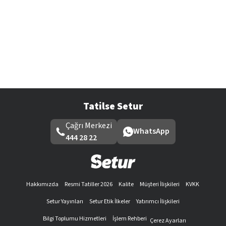
Tatilse Setur
Çağrı Merkezi
WhatsApp
444 28 22
Hakkımızda
Resmi Tatiller 2026
Kalite
Müşteri İlişkileri
KVKK
Setur Yayınları
Setur Etik İlkeler
Yatırımcı İlişkileri
Bilgi Toplumu Hizmetleri
İşlem Rehberi
Çerez Ayarları