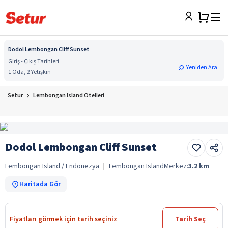
Dodol Lembongan Cliff Sunset
Giriş - Çıkış Tarihleri
Yeniden Ara
1 Oda, 2 Yetişkin
Setur
Lembongan Island Otelleri
Dodol Lembongan Cliff Sunset
Lembongan Island / Endonezya
|
Lembongan Island
Merkez:
3.2
km
Haritada Gör
Fiyatları görmek için tarih seçiniz
Tarih Seç