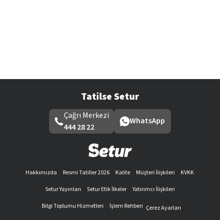
Tatilse Setur
Çağrı Merkezi
WhatsApp
444 28 22
Hakkımızda
Resmi Tatiller 2026
Kalite
Müşteri İlişkileri
KVKK
Setur Yayınları
Setur Etik İlkeler
Yatırımcı İlişkileri
Bilgi Toplumu Hizmetleri
İşlem Rehberi
Çerez Ayarları