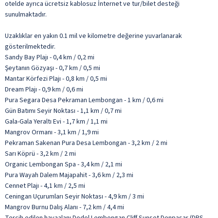
otelde ayrıca ücretsiz kablosuz İnternet ve tur/bilet desteği
sunulmaktadır.
Uzaklıklar en yakın 0.1 mil ve kilometre değerine yuvarlanarak
gösterilmektedir.
Sandy Bay Plajı - 0,4 km / 0,2 mi
Şeytanın Gözyaşı - 0,7 km / 0,5 mi
Mantar Körfezi Plajı - 0,8 km / 0,5 mi
Dream Plajı - 0,9 km / 0,6 mi
Pura Segara Desa Pekraman Lembongan - 1 km / 0,6 mi
Gün Batımı Seyir Noktası - 1,1 km / 0,7 mi
Gala-Gala Yeraltı Evi - 1,7 km / 1,1 mi
Mangrov Ormanı - 3,1 km / 1,9 mi
Pekraman Sakenan Pura Desa Lembongan - 3,2 km / 2 mi
Sarı Köprü - 3,2 km / 2 mi
Organic Lembongan Spa - 3,4 km / 2,1 mi
Pura Wayah Dalem Majapahit - 3,6 km / 2,3 mi
Cennet Plajı - 4,1 km / 2,5 mi
Ceningan Uçurumları Seyir Noktası - 4,9 km / 3 mi
Mangrov Burnu Dalış Alanı - 7,2 km / 4,4 mi
Tercih edilen havaalanı Dodol Lembongan Cliff Sunset Denpasar (DPS-