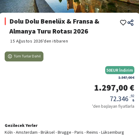
Dolu Dolu Benelüx & Fransa &
Almanya Turu Rotası 2026
15 Ağustos 2026'den itibaren
Tüm Turlar Dahil
50
EUR
İndirim
1.347,00 €
1.297,00 €
,
92
72.346
₺
'den başlayan fiyatlarla
Gezilecek Yerler
Köln - Amsterdam - Brüksel - Brugge - Paris - Reims - Lüksemburg