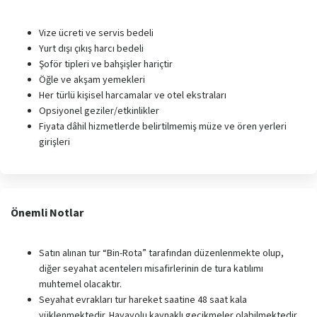
Vize ücreti ve servis bedeli
Yurt dışı çıkış harcı bedeli
Şoför tipleri ve bahşişler hariçtir
Öğle ve akşam yemekleri
Her türlü kişisel harcamalar ve otel ekstraları
Opsiyonel geziler/etkinlikler
Fiyata dâhil hizmetlerde belirtilmemiş müze ve ören yerleri
girişleri
Önemli Notlar
Satın alınan tur “Bin-Rota” tarafından düzenlenmekte olup,
diğer seyahat acentelerı misafirlerinin de tura katılımı
muhtemel olacaktır.
Seyahat evrakları tur hareket saatine 48 saat kala
yüklenmektedir. Havayolu kaynaklı gecikmeler olabilmektedir.