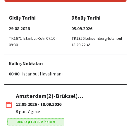
Gidiş Tarihi
Dönüş Tarihi
29.08.2026
05.09.2026
TK1671 Istanbul-Köln 07:10-
TK1356 Lüksemburg-Istanbul
09:30
18:20-22:45
Kalkış Noktaları
00:00
İstanbul Havalimanı
Amsterdam(2)-Brüksel(1)-Paris(3)-Lüksemburg(1) / THY
12.09.2026 - 19.09.2026
8
gün
7
gece
Oda Başı
100
EUR
İndirim