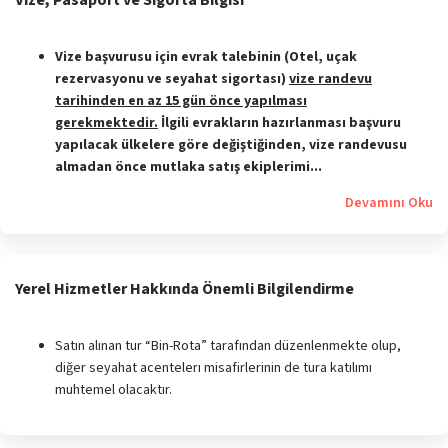
Vize, Pasaport ve Sigorta Bilgisi
Vize başvurusu için evrak talebinin (Otel, uçak
rezervasyonu ve seyahat sigortası)
vize randevu
tarihinden en az 15 gün önce yapılması
gerekmektedir.
İlgili evrakların hazırlanması başvuru
yapılacak ülkelere göre değiştiğinden, vize randevusu
almadan önce mutlaka satış ekiplerimi...
Devamını Oku
Yerel Hizmetler Hakkında Önemli Bilgilendirme
Satın alınan tur “Bin-Rota” tarafından düzenlenmekte olup,
diğer seyahat acentelerı misafirlerinin de tura katılımı
muhtemel olacaktır.