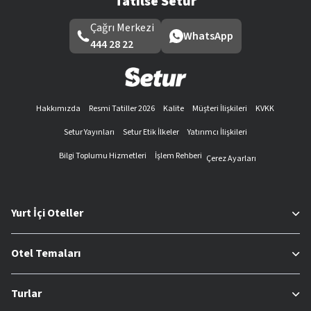
Tatilse Setur
Çağrı Merkezi
WhatsApp
444 28 22
Hakkımızda
Resmi Tatiller 2026
Kalite
Müşteri İlişkileri
KVKK
Setur Yayınları
Setur Etik İlkeler
Yatırımcı İlişkileri
Bilgi Toplumu Hizmetleri
İşlem Rehberi
Çerez Ayarları
Yurt İçi Oteller
Otel Temaları
Turlar