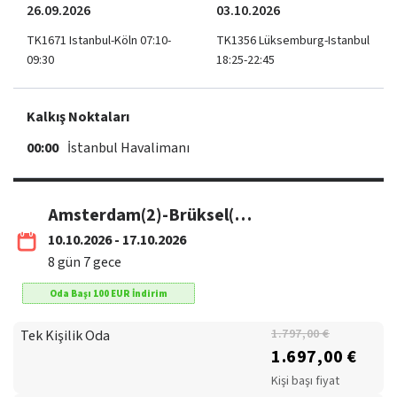
26.09.2026
03.10.2026
TK1671 Istanbul-Köln 07:10-
TK1356 Lüksemburg-Istanbul
09:30
18:25-22:45
Kalkış Noktaları
00:00
İstanbul Havalimanı
Amsterdam(2)-Brüksel(1)-Paris(3)-Lüksemburg(1) / THY
10.10.2026 - 17.10.2026
8
gün
7
gece
Oda Başı
100
EUR
İndirim
Tek Kişilik Oda
1.797,00 €
1.697,00 €
Kişi başı fiyat