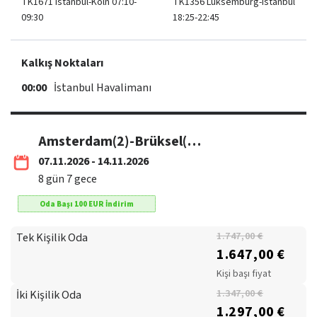
TK1671 Istanbul-Köln 07:10-
TK1356 Lüksemburg-Istanbul
09:30
18:25-22:45
Kalkış Noktaları
00:00
İstanbul Havalimanı
Amsterdam(2)-Brüksel(1)-Paris(3)-Lüksemburg(1) 07-14 Kasım / THY
07.11.2026 - 14.11.2026
8
gün
7
gece
Oda Başı
100
EUR
İndirim
Tek Kişilik Oda
1.747,00 €
1.647,00 €
Kişi başı fiyat
İki Kişilik Oda
1.347,00 €
1.297,00 €