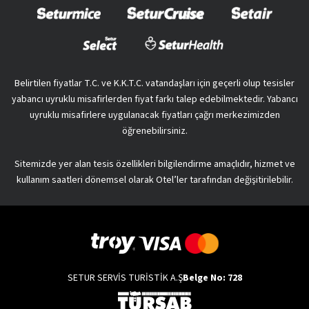
Belirtilen fiyatlar T.C. ve K.K.T.C. vatandaşları için geçerli olup tesisler
yabancı uyruklu misafirlerden fiyat farkı talep edebilmektedir. Yabancı
uyruklu misafirlere uygulanacak fiyatları çağrı merkezimizden
öğrenebilirsiniz.
Sitemizde yer alan tesis özellikleri bilgilendirme amaçlıdır, hizmet ve
kullanım saatleri dönemsel olarak Otel’ler tarafından değişitirilebilir.
SETUR SERVİS TURİSTİK A.Ş
Belge No: 728