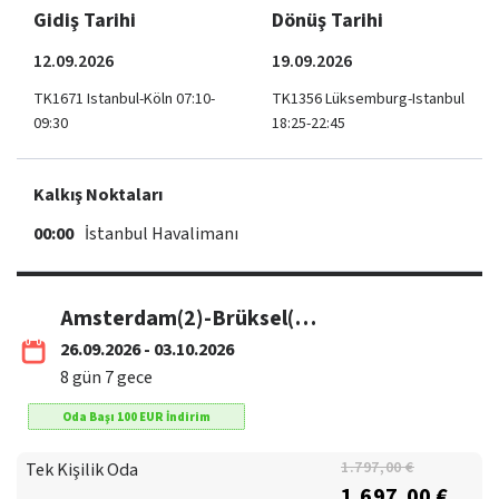
Gidiş Tarihi
Dönüş Tarihi
12.09.2026
19.09.2026
TK1671 Istanbul-Köln 07:10-
TK1356 Lüksemburg-Istanbul
09:30
18:25-22:45
Kalkış Noktaları
00:00
İstanbul Havalimanı
Amsterdam(2)-Brüksel(1)-Paris(3)-Lüksemburg(1) / THY
26.09.2026 - 03.10.2026
8
gün
7
gece
Oda Başı
100
EUR
İndirim
Tek Kişilik Oda
1.797,00 €
1.697,00 €