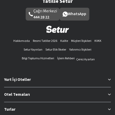
Tatilse Setur
Çağrı Merkezi
WhatsApp
444 28 22
Hakkımızda
Resmi Tatiller 2026
Kalite
Müşteri İlişkileri
KVKK
Setur Yayınları
Setur Etik İlkeler
Yatırımcı İlişkileri
Bilgi Toplumu Hizmetleri
İşlem Rehberi
Çerez Ayarları
Yurt İçi Oteller
Otel Temaları
Turlar