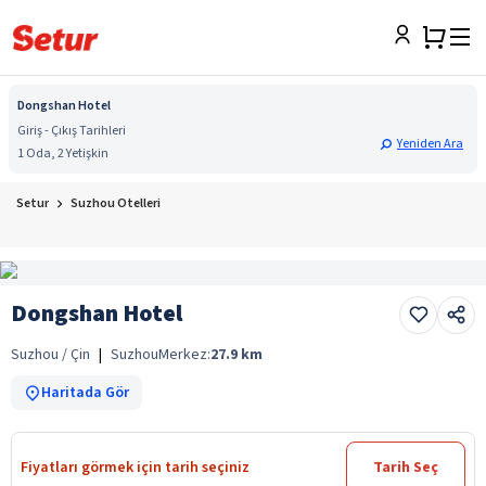
Dongshan Hotel
Giriş - Çıkış Tarihleri
Yeniden Ara
1 Oda, 2 Yetişkin
Setur
Suzhou Otelleri
Dongshan Hotel
Suzhou / Çin
|
Suzhou
Merkez:
27.9
km
Haritada Gör
Fiyatları görmek için tarih seçiniz
Tarih Seç