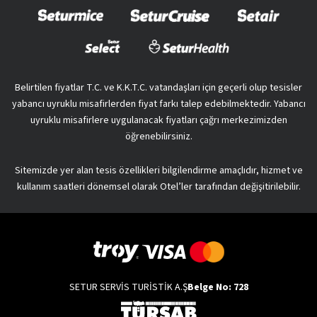
Belirtilen fiyatlar T.C. ve K.K.T.C. vatandaşları için geçerli olup tesisler
yabancı uyruklu misafirlerden fiyat farkı talep edebilmektedir. Yabancı
uyruklu misafirlere uygulanacak fiyatları çağrı merkezimizden
öğrenebilirsiniz.
Sitemizde yer alan tesis özellikleri bilgilendirme amaçlıdır, hizmet ve
kullanım saatleri dönemsel olarak Otel’ler tarafından değişitirilebilir.
SETUR SERVİS TURİSTİK A.Ş
Belge No: 728