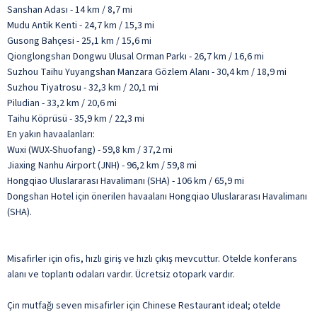
Sanshan Adası - 14 km / 8,7 mi
Mudu Antik Kenti - 24,7 km / 15,3 mi
Gusong Bahçesi - 25,1 km / 15,6 mi
Qionglongshan Dongwu Ulusal Orman Parkı - 26,7 km / 16,6 mi
Suzhou Taihu Yuyangshan Manzara Gözlem Alanı - 30,4 km / 18,9 mi
Suzhou Tiyatrosu - 32,3 km / 20,1 mi
Piludian - 33,2 km / 20,6 mi
Taihu Köprüsü - 35,9 km / 22,3 mi
En yakın havaalanları:
Wuxi (WUX-Shuofang) - 59,8 km / 37,2 mi
Jiaxing Nanhu Airport (JNH) - 96,2 km / 59,8 mi
Hongqiao Uluslararası Havalimanı (SHA) - 106 km / 65,9 mi
Dongshan Hotel için önerilen havaalanı Hongqiao Uluslararası Havalimanı
(SHA).
Misafirler için ofis, hızlı giriş ve hızlı çıkış mevcuttur. Otelde konferans
alanı ve toplantı odaları vardır. Ücretsiz otopark vardır.
Çin mutfağı seven misafirler için Chinese Restaurant ideal; otelde