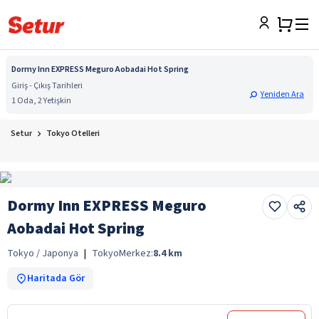
Dormy Inn EXPRESS Meguro Aobadai Hot Spring
Giriş - Çıkış Tarihleri
Yeniden Ara
1 Oda, 2 Yetişkin
Setur
Tokyo Otelleri
Dormy Inn EXPRESS Meguro
Aobadai Hot Spring
Tokyo / Japonya
|
Tokyo
Merkez:
8.4
km
Haritada Gör