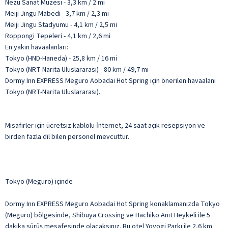
Nezu Sanat Müzesi - 3,3 km / 2 mi
Meiji Jingu Mabedi - 3,7 km / 2,3 mi
Meiji Jingu Stadyumu - 4,1 km / 2,5 mi
Roppongi Tepeleri - 4,1 km / 2,6 mi
En yakın havaalanları:
Tokyo (HND-Haneda) - 25,8 km / 16 mi
Tokyo (NRT-Narita Uluslararası) - 80 km / 49,7 mi
Dormy Inn EXPRESS Meguro Aobadai Hot Spring için önerilen havaalanı
Tokyo (NRT-Narita Uluslararası).
Misafirler için ücretsiz kablolu İnternet, 24 saat açık resepsiyon ve
birden fazla dil bilen personel mevcuttur.
Tokyo (Meguro) içinde
Dormy Inn EXPRESS Meguro Aobadai Hot Spring konaklamanızda Tokyo
(Meguro) bölgesinde, Shibuya Crossing ve Hachikō Anıt Heykeli ile 5
dakika sürüş mesafesinde olacaksınız. Bu otel Yoyogi Parkı ile 2,6 km