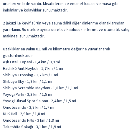
ürünleri ve bide vardır. Misafirlerimize emanet kasası ve masa gibi
imkânlar ve kolaylıklar sunulmaktadır.
2 jakuzi ile keyif sürün veya sauna dâhil diğer dinlenme olanaklarından
yararlanın. Bu otelde ayrıca ücretsiz kablosuz İnternet ve otomatik satış
makinesi sunulmaktadır.
Uzaklıklar en yakın 0.1 mil ve kilometre değerine yuvarlanarak
gösterilmektedir.
Aşk Oteli Tepesi - 1,4 km / 0,9 mi
Hachikō Anıt Heykeli - 1,7 km / 1 mi
Shibuya Crossing - 1,7 km / 1 mi
Shibuya Sky - 1,8 km / 1,1 mi
Shibuya Scramble Meydanı - 1,8 km / 1,1 mi
Yoyogi Parkı - 2,3 km / 1,5 mi
Yoyogi Ulusal Spor Salonu - 2,4 km / 1,5 mi
Omotesando - 2,8 km / 1,7 mi
NHK Hall - 2,9 km / 1,8 mi
Omotesando Hills - 3 km / 1,9 mi
Takeshita Sokağı - 3,1 km / 1,9 mi