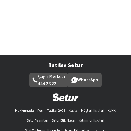
Tatilse Setur
Çağrı Merkezi
WhatsApp
444 28 22
Hakkımızda
Resmi Tatiller 2026
Kalite
Müşteri İlişkileri
KVKK
Setur Yayınları
Setur Etik İlkeler
Yatırımcı İlişkileri
Bilgi Toplumu Hizmetleri
İşlem Rehberi