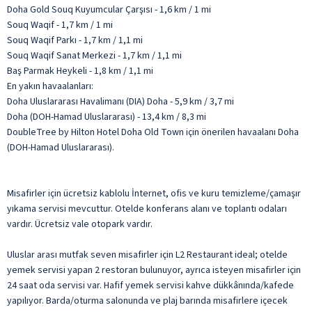
Doha Gold Souq Kuyumcular Çarşısı - 1,6 km / 1 mi
Souq Waqif - 1,7 km / 1 mi
Souq Waqif Parkı - 1,7 km / 1,1 mi
Souq Waqif Sanat Merkezi - 1,7 km / 1,1 mi
Baş Parmak Heykeli - 1,8 km / 1,1 mi
En yakın havaalanları:
Doha Uluslararası Havalimanı (DIA) Doha - 5,9 km / 3,7 mi
Doha (DOH-Hamad Uluslararası) - 13,4 km / 8,3 mi
DoubleTree by Hilton Hotel Doha Old Town için önerilen havaalanı Doha
(DOH-Hamad Uluslararası).
Misafirler için ücretsiz kablolu İnternet, ofis ve kuru temizleme/çamaşır
yıkama servisi mevcuttur. Otelde konferans alanı ve toplantı odaları
vardır. Ücretsiz vale otopark vardır.
Uluslar arası mutfak seven misafirler için L2 Restaurant ideal; otelde
yemek servisi yapan 2 restoran bulunuyor, ayrıca isteyen misafirler için
24 saat oda servisi var. Hafif yemek servisi kahve dükkânında/kafede
yapılıyor. Barda/oturma salonunda ve plaj barında misafirlere içecek