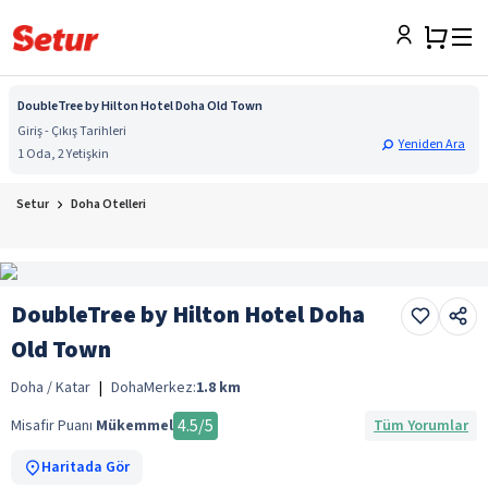
DoubleTree by Hilton Hotel Doha Old Town
Giriş - Çıkış Tarihleri
Yeniden Ara
1 Oda, 2 Yetişkin
Setur
Doha Otelleri
DoubleTree by Hilton Hotel Doha
Old Town
Doha / Katar
|
Doha
Merkez:
1.8
km
4.5
/5
Misafir Puanı
Mükemmel
Tüm Yorumlar
Haritada Gör