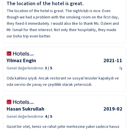
The location of the hotel is great.
The location of the hotel is great. The nightclub is nice. Even
though we had a problem with the smoking room on the first day,
they fixed it immediately. I would also like to thank Ms. Özlem and
Mr. İsmail for their interest. Not only their hospitality, they made
our Doha trip even better.
Yilmaz Engin
2021-11
Genel değerlendirme:
3
/ 5
İş
Oda kalitesi iyiydi. Ancak restorant ve sosyal tesisler kapalıydı ve
oda servisi de yavaş ve çeşitlilik olarak yetersizdi.
Hasan Sukrullah
2019-02
Genel değerlendirme:
4
/ 5
Güzel bir otel, temiz ve rahat şehir merkezine yakın sadece havuz