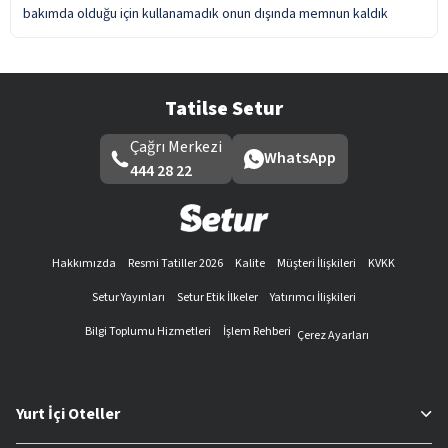
bakımda olduğu için kullanamadık onun dışında memnun kaldık
Tatilse Setur
Çağrı Merkezi
WhatsApp
444 28 22
Hakkımızda
Resmi Tatiller 2026
Kalite
Müşteri İlişkileri
KVKK
Setur Yayınları
Setur Etik İlkeler
Yatırımcı İlişkileri
Bilgi Toplumu Hizmetleri
İşlem Rehberi
Çerez Ayarları
Yurt İçi Oteller