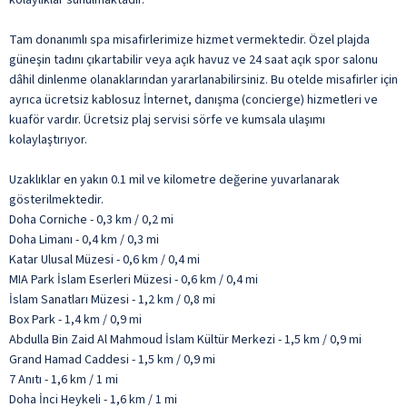
Tam donanımlı spa misafirlerimize hizmet vermektedir. Özel plajda
güneşin tadını çıkartabilir veya açık havuz ve 24 saat açık spor salonu
dâhil dinlenme olanaklarından yararlanabilirsiniz. Bu otelde misafirler için
ayrıca ücretsiz kablosuz İnternet, danışma (concierge) hizmetleri ve
kuaför vardır. Ücretsiz plaj servisi sörfe ve kumsala ulaşımı
kolaylaştırıyor.
Uzaklıklar en yakın 0.1 mil ve kilometre değerine yuvarlanarak
gösterilmektedir.
Doha Corniche - 0,3 km / 0,2 mi
Doha Limanı - 0,4 km / 0,3 mi
Katar Ulusal Müzesi - 0,6 km / 0,4 mi
MIA Park İslam Eserleri Müzesi - 0,6 km / 0,4 mi
İslam Sanatları Müzesi - 1,2 km / 0,8 mi
Box Park - 1,4 km / 0,9 mi
Abdulla Bin Zaid Al Mahmoud İslam Kültür Merkezi - 1,5 km / 0,9 mi
Grand Hamad Caddesi - 1,5 km / 0,9 mi
7 Anıtı - 1,6 km / 1 mi
Doha İnci Heykeli - 1,6 km / 1 mi