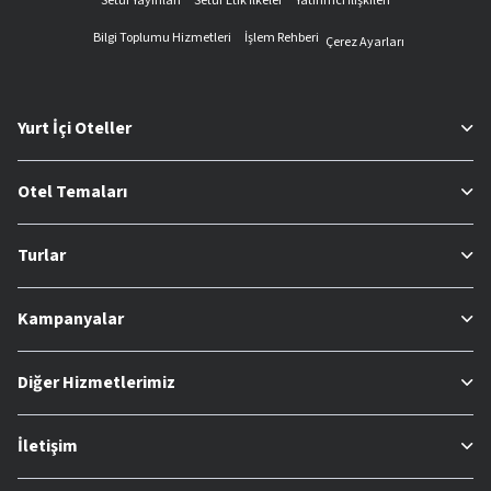
Setur Yayınları
Setur Etik İlkeler
Yatırımcı İlişkileri
Bilgi Toplumu Hizmetleri
İşlem Rehberi
Çerez Ayarları
Yurt İçi Oteller
Otel Temaları
Turlar
Kampanyalar
Diğer Hizmetlerimiz
İletişim