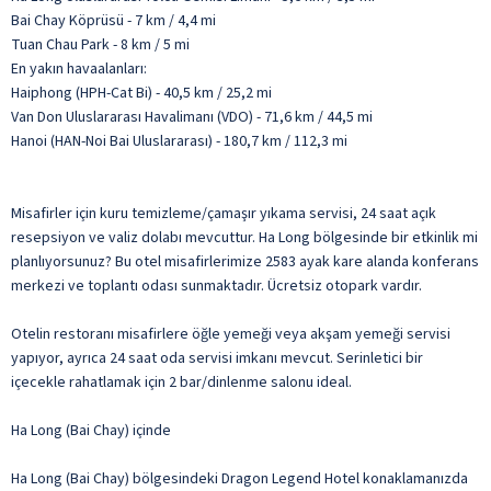
Bai Chay Köprüsü - 7 km / 4,4 mi
Tuan Chau Park - 8 km / 5 mi
En yakın havaalanları:
Haiphong (HPH-Cat Bi) - 40,5 km / 25,2 mi
Van Don Uluslararası Havalimanı (VDO) - 71,6 km / 44,5 mi
Hanoi (HAN-Noi Bai Uluslararası) - 180,7 km / 112,3 mi
Misafirler için kuru temizleme/çamaşır yıkama servisi, 24 saat açık
resepsiyon ve valiz dolabı mevcuttur. Ha Long bölgesinde bir etkinlik mi
planlıyorsunuz? Bu otel misafirlerimize 2583 ayak kare alanda konferans
merkezi ve toplantı odası sunmaktadır. Ücretsiz otopark vardır.
Otelin restoranı misafirlere öğle yemeği veya akşam yemeği servisi
yapıyor, ayrıca 24 saat oda servisi imkanı mevcut. Serinletici bir
içecekle rahatlamak için 2 bar/dinlenme salonu ideal.
Ha Long (Bai Chay) içinde
Ha Long (Bai Chay) bölgesindeki Dragon Legend Hotel konaklamanızda