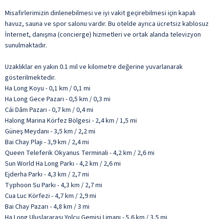
Misafirlerimizin dinlenebilmesi ve iyi vakit geçirebilmesi için kapalı
havuz, sauna ve spor salonu vardır. Bu otelde ayrıca ücretsiz kablosuz
İnternet, danışma (concierge) hizmetleri ve ortak alanda televizyon
sunulmaktadır.
Uzaklıklar en yakın 0.1 mil ve kilometre değerine yuvarlanarak
gösterilmektedir.
Ha Long Koyu - 0,1 km / 0,1 mi
Ha Long Gece Pazarı - 0,5 km / 0,3 mi
Cái Dăm Pazarı - 0,7 km / 0,4 mi
Halong Marina Körfez Bölgesi - 2,4 km / 1,5 mi
Güneş Meydanı - 3,5 km / 2,2 mi
Bai Chay Plajı - 3,9 km / 2,4 mi
Queen Teleferik Okyanus Terminali - 4,2 km / 2,6 mi
Sun World Ha Long Parkı - 4,2 km / 2,6 mi
Ejderha Parkı - 4,3 km / 2,7 mi
Typhoon Su Parkı - 4,3 km / 2,7 mi
Cua Luc Körfezi - 4,7 km / 2,9 mi
Bai Chay Pazarı - 4,8 km / 3 mi
Ha Long Uluslararası Yolcu Gemisi Limanı - 5,6 km / 3,5 mi