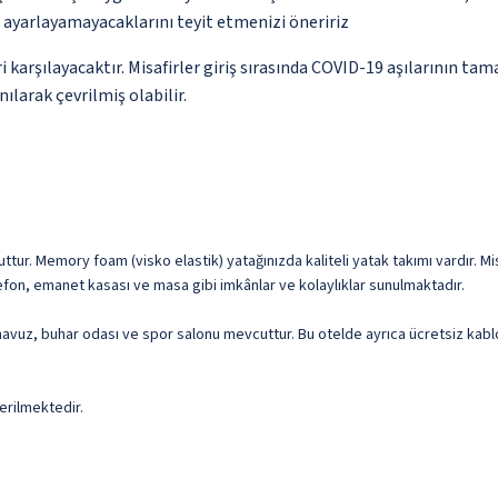
p ayarlayamayacaklarını teyit etmenizi öneririz
 karşılayacaktır. Misafirler giriş sırasında COVID-19 aşılarının t
ılarak çevrilmiş olabilir.
ur. Memory foam (visko elastik) yatağınızda kaliteli yatak takımı vardır. Misafi
lefon, emanet kasası ve masa gibi imkânlar ve kolaylıklar sunulmaktadır.
k havuz, buhar odası ve spor salonu mevcuttur. Bu otelde ayrıca ücretsiz kab
erilmektedir.