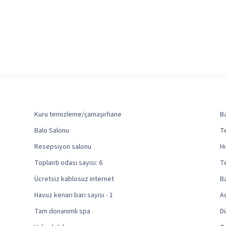
Kuru temizleme/çamaşırhane
B
Balo Salonu
T
Resepsiyon salonu
Hı
Toplantı odası sayısı: 6
T
Ücretsiz kablosuz internet
Ba
Havuz kenarı barı sayısı - 1
Aç
Tam donanımlı spa
D