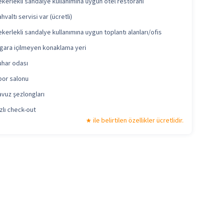
ekerlekli sandalye kullanımına uygun otel restoranı
hvaltı servisi var (ücretli)
kerlekli sandalye kullanımına uygun toplantı alanları/ofis
igara içilmeyen konaklama yeri
uhar odası
por salonu
avuz şezlongları
zlı check-out
ile belirtilen özellikler ücretlidir.