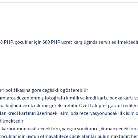
200 PHP, çocuklar için 600 PHP ücret karşılığında servis edilmektedi
eri politikasına göre değişiklik gösterebilir
umlarca düzenlenmiş fotoğraflı kimlik ve kredi kartı, banka kartı v
na bağlıdır ve ek ödeme gerektirebilir. Özel talepler garanti edile
an kredi kartının üzerindeki isim, oda rezervasyonundaki ilk isim 
edilmektedir
da karbonmonoksit dedektörü, yangın söndürücü, duman dedektörü, g
çocuklar için uygun olmayabilecek açık alanlar bulunmaktadır; he