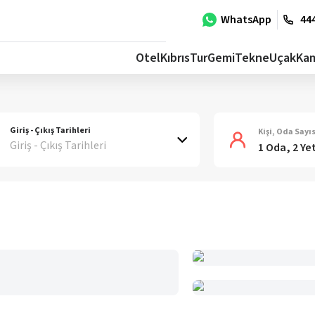
WhatsApp
444
Otel
Kıbrıs
Tur
Gemi
Tekne
Uçak
Ka
Giriş - Çıkış Tarihleri
Kişi, Oda Sayıs
Giriş - Çıkış Tarihleri
1 Oda, 2 Ye