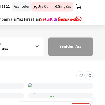
 28 22
Acenteler
Üye Ol
Giriş Yap
mpanyalar
Yaz Fırsatları
SeturKids
ı
Yeniden Ara
tişkin
Haritada Gör