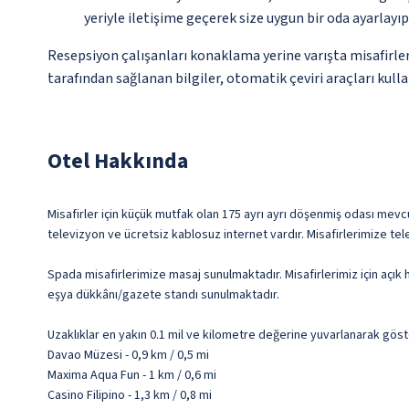
yeriyle iletişime geçerek size uygun bir oda ayarlayı
Resepsiyon çalışanları konaklama yerine varışta misafirleri
tarafından sağlanan bilgiler, otomatik çeviri araçları kullan
Otel Hakkında
Misafirler için küçük mutfak olan 175 ayrı ayrı döşenmiş odası mevcutt
televizyon ve ücretsiz kablosuz internet vardır. Misafirlerimize te
Spada misafirlerimize masaj sunulmaktadır. Misafirlerimiz için açı
eşya dükkânı/gazete standı sunulmaktadır.
Uzaklıklar en yakın 0.1 mil ve kilometre değerine yuvarlanarak göst
Davao Müzesi - 0,9 km / 0,5 mi
Maxima Aqua Fun - 1 km / 0,6 mi
Casino Filipino - 1,3 km / 0,8 mi