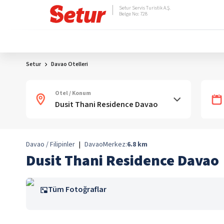
Setur Servis Turistik A.Ş.
Belge No: 728
Setur
Davao Otelleri
Otel / Konum
Davao / Filipinler
|
Davao
Merkez:
6.8
km
Dusit Thani Residence Davao
Tüm Fotoğraflar