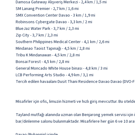
Damosa Gateway Alışveriş Merkezi - 2,4 km / 1,5 mi
SM Lanang Premier - 2,7 km / 1,6 mi
SMX Convention Center Davao - 3 km / 1,9 mi
Robinsons Cybergate Davao - 3,3 km / 2 mi
BlueJaz Water Park - 3,7 km / 2,3 mi
Zip City - 3,7 km / 2,3 mi
Southern Philippines Medical Center - 4,1 km / 2,6 mi
Mindanao Taoist Tapınağı - 4,5 km / 2,8 mi
Tribu K Mindanawan - 4,5 km / 2,8 mi
Bonsai Forest - 4,5 km / 2,8 mi
General Moncado White House binası - 4,8 km / 3 mi
LCB Performing Arts Studio - 4,9 km / 3,1 mi
Tercih edilen havaalanı Dusit Thani Residence Davao Davao (DVO-Fr
Misafirler için ofis, limuzin hizmeti ve hızlı giriş mevcuttur. Bu otel
Tayland mutfağı alanında uzman olan Benjarong yemek servisi için id
bar/dinlenme salonu bulunmaktadır. Misafirlere her gün 6 ve 10 arası
Davao (Buhangin) içinde