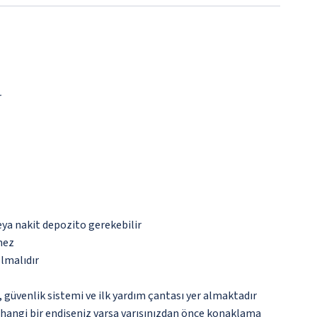
r
eya nakit depozito gerekebilir
mez
olmalıdır
üvenlik sistemi ve ilk yardım çantası yer almaktadır
rhangi bir endişeniz varsa varışınızdan önce konaklama