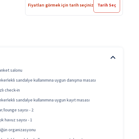
Fiyatları görmek için tarih seçiniz
Tarih Seç
anket salonu
ekerlekli sandalye kullanımına uygun danışma masası
zlı check-in
ekerlekli sandalye kullanımına uygun kayıt masası
r/lounge sayısı - 2
ık havuz sayısı - 1
üğün organizasyonu