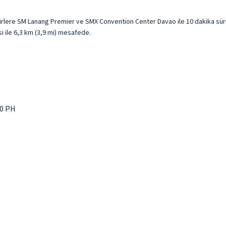
irlere SM Lanang Premier ve SMX Convention Center Davao ile 10 dakika sü
i ile 6,3 km (3,9 mi) mesafede.
00 PH