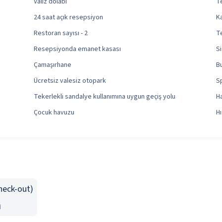
Valiz dolabı
T
24 saat açık resepsiyon
Ka
Restoran sayısı - 2
Te
Resepsiyonda emanet kasası
S
Çamaşırhane
B
Ücretsiz valesiz otopark
S
Tekerlekli sandalye kullanımına uygun geçiş yolu
H
Çocuk havuzu
Hı
Check-out)
n