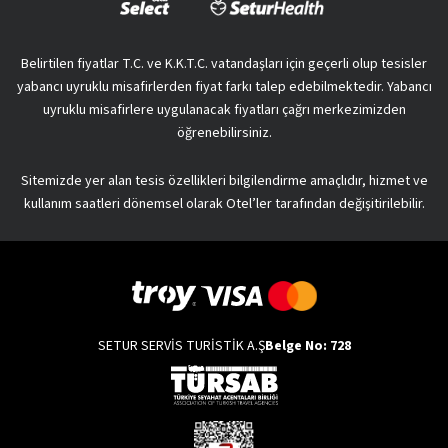
Belirtilen fiyatlar T.C. ve K.K.T.C. vatandaşları için geçerli olup tesisler
yabancı uyruklu misafirlerden fiyat farkı talep edebilmektedir. Yabancı
uyruklu misafirlere uygulanacak fiyatları çağrı merkezimizden
öğrenebilirsiniz.
Sitemizde yer alan tesis özellikleri bilgilendirme amaçlıdır, hizmet ve
kullanım saatleri dönemsel olarak Otel’ler tarafından değişitirilebilir.
SETUR SERVİS TURİSTİK A.Ş
Belge No: 728