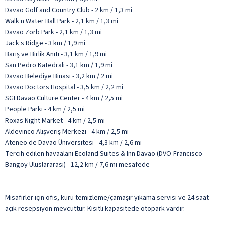
Davao Golf and Country Club - 2 km / 1,3 mi
Walk n Water Ball Park - 2,1 km / 1,3 mi
Davao Zorb Park - 2,1 km / 1,3 mi
Jack s Ridge - 3 km / 1,9 mi
Barış ve Birlik Anıtı - 3,1 km / 1,9 mi
San Pedro Katedrali - 3,1 km / 1,9 mi
Davao Belediye Binası - 3,2 km / 2 mi
Davao Doctors Hospital - 3,5 km / 2,2 mi
SGI Davao Culture Center - 4 km / 2,5 mi
People Parkı - 4 km / 2,5 mi
Roxas Night Market - 4 km / 2,5 mi
Aldevinco Alışveriş Merkezi - 4 km / 2,5 mi
Ateneo de Davao Üniversitesi - 4,3 km / 2,6 mi
Tercih edilen havaalanı Ecoland Suites & Inn Davao (DVO-Francisco
Bangoy Uluslararası) - 12,2 km / 7,6 mi mesafede
Misafirler için ofis, kuru temizleme/çamaşır yıkama servisi ve 24 saat
açık resepsiyon mevcuttur. Kısıtlı kapasitede otopark vardır.