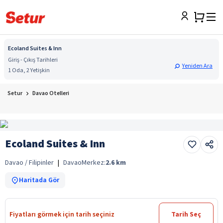
Ecoland Suites & Inn
Giriş - Çıkış Tarihleri
Yeniden Ara
1 Oda, 2 Yetişkin
Setur
Davao Otelleri
Ecoland Suites & Inn
Davao / Filipinler
|
Davao
Merkez:
2.6
km
Haritada Gör
Fiyatları görmek için tarih seçiniz
Tarih Seç