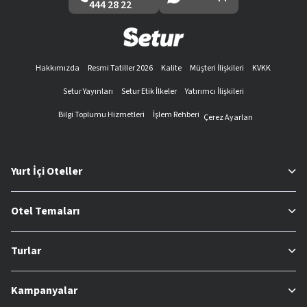
444 28 22
Hakkımızda
Resmi Tatiller 2026
Kalite
Müşteri İlişkileri
KVKK
Setur Yayınları
Setur Etik İlkeler
Yatırımcı İlişkileri
Bilgi Toplumu Hizmetleri
İşlem Rehberi
Çerez Ayarları
Yurt İçi Oteller
Otel Temaları
Turlar
Kampanyalar