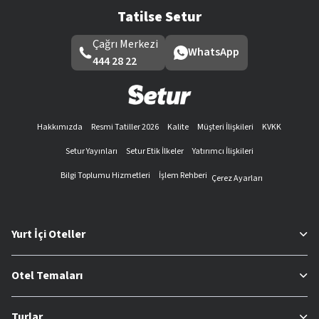
Tatilse Setur
Çağrı Merkezi
WhatsApp
444 28 22
Hakkımızda
Resmi Tatiller 2026
Kalite
Müşteri İlişkileri
KVKK
Setur Yayınları
Setur Etik İlkeler
Yatırımcı İlişkileri
Bilgi Toplumu Hizmetleri
İşlem Rehberi
Çerez Ayarları
Yurt İçi Oteller
Otel Temaları
Turlar