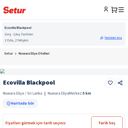
Ecovilla Blackpool
Giriş - Çıkış Tarihleri
Yeniden Ara
1 Oda, 2 Yetişkin
Setur
Nuwara Eliya Otelleri
Ecovilla Blackpool
Nuwara Eliya / Sri Lanka
|
Nuwara Eliya
Merkez:
5
km
Haritada Gör
Fiyatları görmek için tarih seçiniz
Tarih Seç