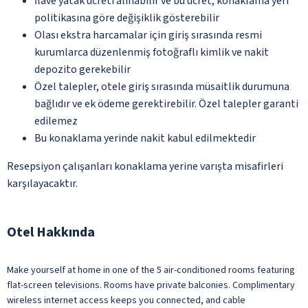
İlave yatak ücreti alınabilir ve bu ücret, konaklama yeri
politikasına göre değişiklik gösterebilir
Olası ekstra harcamalar için giriş sırasında resmi
kurumlarca düzenlenmiş fotoğraflı kimlik ve nakit
depozito gerekebilir
Özel talepler, otele giriş sırasında müsaitlik durumuna
bağlıdır ve ek ödeme gerektirebilir. Özel talepler garanti
edilemez
Bu konaklama yerinde nakit kabul edilmektedir
Resepsiyon çalışanları konaklama yerine varışta misafirleri
karşılayacaktır.
Otel Hakkında
Make yourself at home in one of the 5 air-conditioned rooms featuring
flat-screen televisions. Rooms have private balconies. Complimentary
wireless internet access keeps you connected, and cable