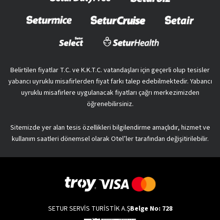
Belirtilen fiyatlar T.C. ve K.K.T.C. vatandaşları için geçerli olup tesisler
yabancı uyruklu misafirlerden fiyat farkı talep edebilmektedir. Yabancı
uyruklu misafirlere uygulanacak fiyatları çağrı merkezimizden
öğrenebilirsiniz.
Sitemizde yer alan tesis özellikleri bilgilendirme amaçlıdır, hizmet ve
kullanım saatleri dönemsel olarak Otel’ler tarafından değişitirilebilir.
SETUR SERVİS TURİSTİK A.Ş
Belge No: 728