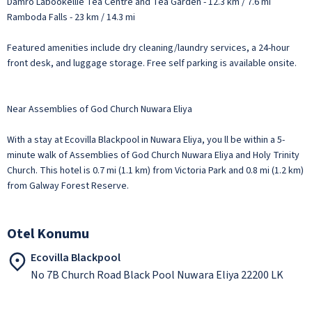
Damro Labookellie Tea Centre and Tea Garden - 12.3 km / 7.6 mi
Ramboda Falls - 23 km / 14.3 mi
Featured amenities include dry cleaning/laundry services, a 24-hour
front desk, and luggage storage. Free self parking is available onsite.
Near Assemblies of God Church Nuwara Eliya
With a stay at Ecovilla Blackpool in Nuwara Eliya, you ll be within a 5-
minute walk of Assemblies of God Church Nuwara Eliya and Holy Trinity
Church. This hotel is 0.7 mi (1.1 km) from Victoria Park and 0.8 mi (1.2 km)
from Galway Forest Reserve.
Otel Konumu
Ecovilla Blackpool
No 7B Church Road Black Pool Nuwara Eliya 22200 LK