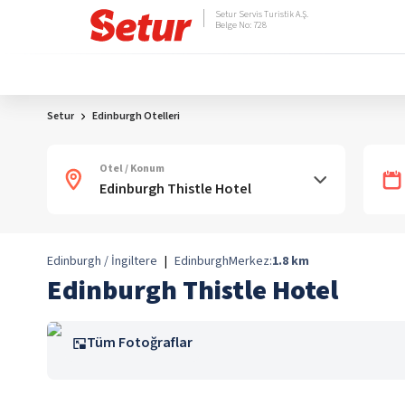
Setur Servis Turistik A.Ş.
Belge No: 728
Setur
Edinburgh Otelleri
Otel / Konum
Edinburgh / İngiltere
|
Edinburgh
Merkez:
1.8
km
Edinburgh Thistle Hotel
Tüm Fotoğraflar