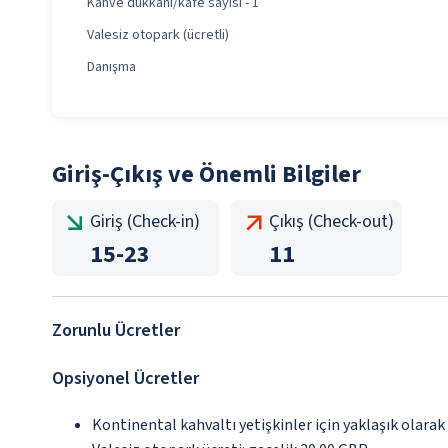
Kahve dükkanı/kafe sayısı - 1
Valesiz otopark (ücretli)
Danışma
Giriş-Çıkış ve Önemli Bilgiler
Giriş (Check-in)
Çıkış (Check-out)
15
-
23
11
Zorunlu Ücretler
Opsiyonel Ücretler
Kontinental kahvaltı yetişkinler için yaklaşık olarak