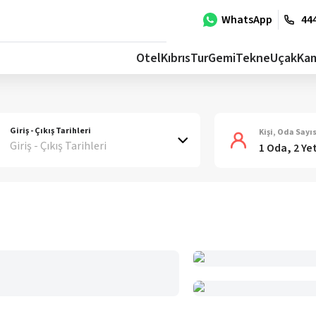
WhatsApp
444
Otel
Kıbrıs
Tur
Gemi
Tekne
Uçak
Ka
Giriş - Çıkış Tarihleri
Kişi, Oda Sayıs
Giriş - Çıkış Tarihleri
1 Oda, 2 Ye