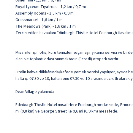
Usher Hall - 1,1 km / 0,7 mi
Royal Lyceum Tiyatrosu - 1,2 km / 0,7 mi
Assembly Rooms - 1,5 km / 0,9 mi
Grassmarket - 1,6 km / 1 mi
The Meadows (Park) - 1,6 km / 1 mi
Tercih edilen havaalanı Edinburgh Thistle Hotel Edinburgh Havalima
Misafirler için ofis, kuru temizleme/çamaşır yıkama servisi ve bird
alanı ve toplantı odası sunmaktadır. (ücretli) otopark vardır.
Otelin kahve dükkânında/kafede yemek servisi yapılıyor, ayrıca beli
hafta içi 07.30 ve 10, hafta sonu 07.30 ve 10 arasında ücretli olarak 
Dean Village yakınında
Edinburgh Thistle Hotel misafirlere Edinburgh merkezinde, Princes 
mi (0,8 km) ve George Street ile 0,6 mi (0,9 km) mesafede.