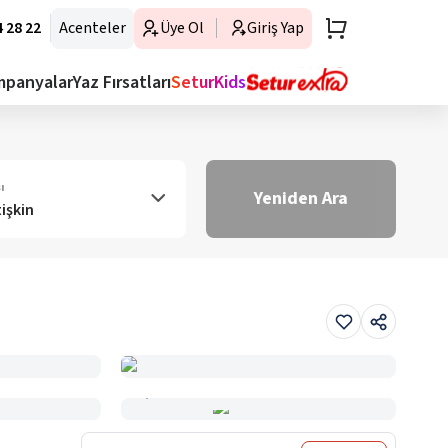
 28 22
Acenteler
Üye Ol
Giriş Yap
mpanyalar
Yaz Fırsatları
SeturKids
ı
Yeniden Ara
tişkin
Haritada Gör