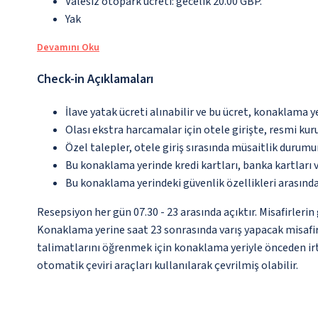
Valesiz otopark ücreti: gecelik 20.00 GBP.
Yak
Devamını Oku
Check-in Açıklamaları
İlave yatak ücreti alınabilir ve bu ücret, konaklama y
Olası ekstra harcamalar için otele girişte, resmi kur
Özel talepler, otele giriş sırasında müsaitlik durumu
Bu konaklama yerinde kredi kartları, banka kartları 
Bu konaklama yerindeki güvenlik özellikleri arasınd
Resepsiyon her gün 07.30 - 23 arasında açıktır. Misafirleri
Konaklama yerine saat 23 sonrasında varış yapacak misafirl
talimatlarını öğrenmek için konaklama yeriyle önceden irt
otomatik çeviri araçları kullanılarak çevrilmiş olabilir.