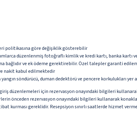
eri politikasına göre değişiklik gösterebilir
umlarca düzenlenmiş fotoğraflı kimlik ve kredi kartı, banka kartı v
na bağlıdır ve ek ödeme gerektirebilir. Özel talepler garanti edile
ve nakit kabul edilmektedir
a yangın söndürücü, duman dedektörü ve pencere korkulukları yer 
n giriş düzenlemeleri için rezervasyon onayındaki bilgileri kullana
erin önceden rezervasyon onayındaki bilgileri kullanarak konaklama
ibat kurması gereklidir. Resepsiyon sınırlı saatlerde hizmet verme