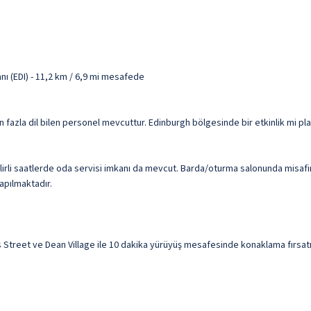
nı (EDI) - 11,2 km / 6,9 mi mesafede
en fazla dil bilen personel mevcuttur. Edinburgh bölgesinde bir etkinlik mi p
rli saatlerde oda servisi imkanı da mevcut. Barda/oturma salonunda misafirl
yapılmaktadır.
Street ve Dean Village ile 10 dakika yürüyüş mesafesinde konaklama fırsatı 