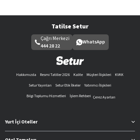
Tatilse Setur
Çağrı Merkezi
WhatsApp
444 28 22
Hakkımızda
Resmi Tatiller 2026
Kalite
Müşteri İlişkileri
KVKK
Setur Yayınları
Setur Etik İlkeler
Yatırımcı İlişkileri
Bilgi Toplumu Hizmetleri
İşlem Rehberi
Çerez Ayarları
Yurt İçi Oteller
Otel Temaları