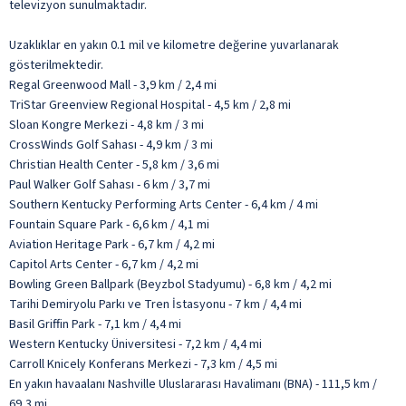
televizyon sunulmaktadır.
Uzaklıklar en yakın 0.1 mil ve kilometre değerine yuvarlanarak
gösterilmektedir.
Regal Greenwood Mall - 3,9 km / 2,4 mi
TriStar Greenview Regional Hospital - 4,5 km / 2,8 mi
Sloan Kongre Merkezi - 4,8 km / 3 mi
CrossWinds Golf Sahası - 4,9 km / 3 mi
Christian Health Center - 5,8 km / 3,6 mi
Paul Walker Golf Sahası - 6 km / 3,7 mi
Southern Kentucky Performing Arts Center - 6,4 km / 4 mi
Fountain Square Park - 6,6 km / 4,1 mi
Aviation Heritage Park - 6,7 km / 4,2 mi
Capitol Arts Center - 6,7 km / 4,2 mi
Bowling Green Ballpark (Beyzbol Stadyumu) - 6,8 km / 4,2 mi
Tarihi Demiryolu Parkı ve Tren İstasyonu - 7 km / 4,4 mi
Basil Griffin Park - 7,1 km / 4,4 mi
Western Kentucky Üniversitesi - 7,2 km / 4,4 mi
Carroll Knicely Konferans Merkezi - 7,3 km / 4,5 mi
En yakın havaalanı Nashville Uluslararası Havalimanı (BNA) - 111,5 km /
69,3 mi