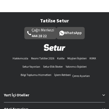
Tatilse Setur
Çağrı Merkezi
WhatsApp
444 28 22
Hakkımızda
Resmi Tatiller 2026
Kalite
Müşteri İlişkileri
KVKK
Setur Yayınları
Setur Etik İlkeler
Yatırımcı İlişkileri
Bilgi Toplumu Hizmetleri
İşlem Rehberi
Çerez Ayarları
Yurt İçi Oteller