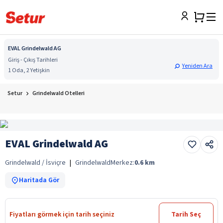
EVAL Grindelwald AG
Giriş - Çıkış Tarihleri
Yeniden Ara
1 Oda, 2 Yetişkin
Setur
Grindelwald Otelleri
EVAL Grindelwald AG
Grindelwald / İsviçre
|
Grindelwald
Merkez:
0.6
km
Haritada Gör
Fiyatları görmek için tarih seçiniz
Tarih Seç