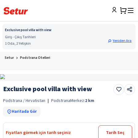
Exclusive pool villa with view
Giriş - Çıkış Tarihleri
Yeniden Ara
1 Oda, 2 Yetişkin
Setur
Podstrana Otelleri
Exclusive pool villa with view
Podstrana / Hırvatistan
|
Podstrana
Merkez:
2
km
Haritada Gör
Fiyatları görmek için tarih seçiniz
Tarih Seç