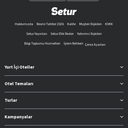
Hakkımızda
Resmi Tatiller 2026
Kalite
Müşteri İlişkileri
KVKK
Setur Yayınları
Setur Etik İlkeler
Yatırımcı İlişkileri
Bilgi Toplumu Hizmetleri
İşlem Rehberi
Çerez Ayarları
Yurt İçi Oteller
Otel Temaları
Turlar
Kampanyalar