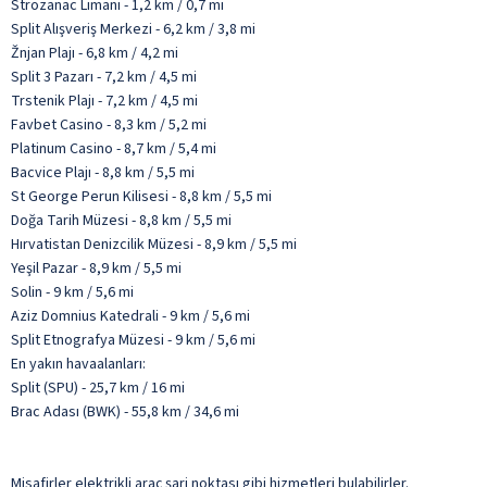
Strozanac Limanı - 1,2 km / 0,7 mi
Split Alışveriş Merkezi - 6,2 km / 3,8 mi
Žnjan Plajı - 6,8 km / 4,2 mi
Split 3 Pazarı - 7,2 km / 4,5 mi
Trstenik Plajı - 7,2 km / 4,5 mi
Favbet Casino - 8,3 km / 5,2 mi
Platinum Casino - 8,7 km / 5,4 mi
Bacvice Plajı - 8,8 km / 5,5 mi
St George Perun Kilisesi - 8,8 km / 5,5 mi
Doğa Tarih Müzesi - 8,8 km / 5,5 mi
Hırvatistan Denizcilik Müzesi - 8,9 km / 5,5 mi
Yeşil Pazar - 8,9 km / 5,5 mi
Solin - 9 km / 5,6 mi
Aziz Domnius Katedrali - 9 km / 5,6 mi
Split Etnografya Müzesi - 9 km / 5,6 mi
En yakın havaalanları:
Split (SPU) - 25,7 km / 16 mi
Brac Adası (BWK) - 55,8 km / 34,6 mi
Misafirler elektrikli araç şarj noktası gibi hizmetleri bulabilirler.