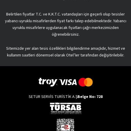
Belirtilen fiyatlar T.C. ve K.K.T.C. vatandaşları için geçerli olup tesisler
yabancı uyruklu misafirlerden fiyat farkı talep edebilmektedir. Yabancı
uyruklu misafirlere uygulanacak fiyatları çağrı merkezimizden
öğrenebilirsiniz.
Sitemizde yer alan tesis özellikleri bilgilendirme amaçlıdır, hizmet ve
kullanım saatleri dönemsel olarak Otel’ler tarafından değişitirilebilir.
SETUR SERVİS TURİSTİK A.Ş
Belge No: 728