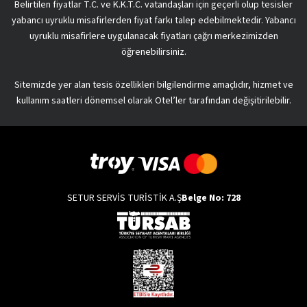
Belirtilen fiyatlar T.C. ve K.K.T.C. vatandaşları için geçerli olup tesisler
yabancı uyruklu misafirlerden fiyat farkı talep edebilmektedir. Yabancı
uyruklu misafirlere uygulanacak fiyatları çağrı merkezimizden
öğrenebilirsiniz.
Sitemizde yer alan tesis özellikleri bilgilendirme amaçlıdır, hizmet ve
kullanım saatleri dönemsel olarak Otel’ler tarafından değişitirilebilir.
SETUR SERVİS TURİSTİK A.Ş
Belge No: 728