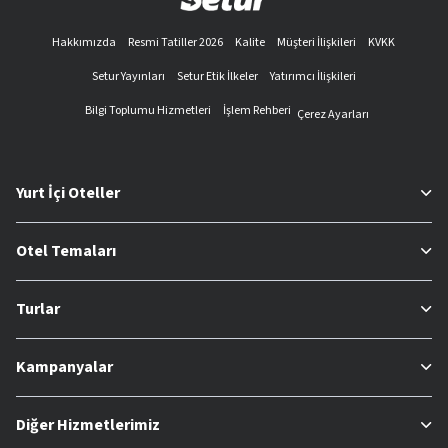
Hakkımızda
Resmi Tatiller 2026
Kalite
Müşteri İlişkileri
KVKK
Setur Yayınları
Setur Etik İlkeler
Yatırımcı İlişkileri
Bilgi Toplumu Hizmetleri
İşlem Rehberi
Çerez Ayarları
Yurt İçi Oteller
Otel Temaları
Turlar
Kampanyalar
Diğer Hizmetlerimiz