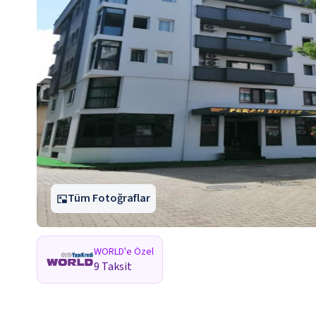
Tüm Fotoğraflar
WORLD'e Özel
9 Taksit