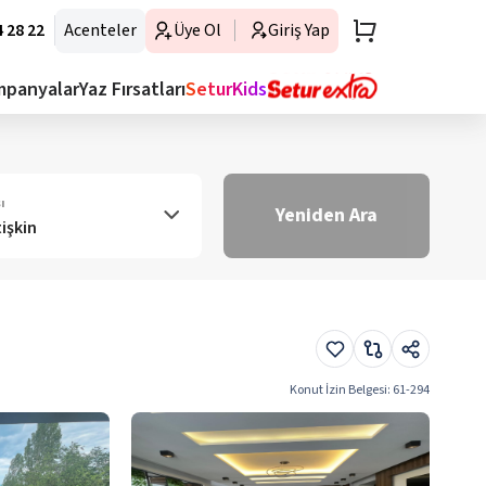
 28 22
Acenteler
Üye Ol
Giriş Yap
mpanyalar
Yaz Fırsatları
SeturKids
ı
Yeniden Ara
tişkin
Konut İzin Belgesi
:
61-294