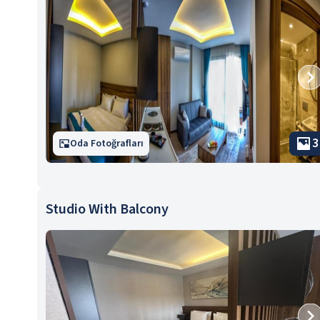
3
Oda Fotoğrafları
Studio With Balcony