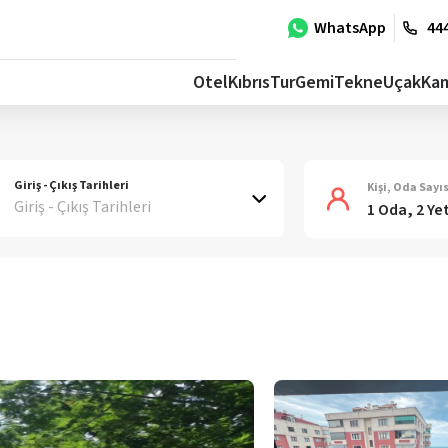
WhatsApp
444
Otel
Kıbrıs
Tur
Gemi
Tekne
Uçak
Ka
Giriş - Çıkış Tarihleri
Kişi, Oda Sayıs
Giriş - Çıkış Tarihleri
1 Oda, 2 Ye