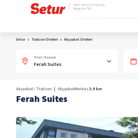
Setur Servis Turistik A.Ş.
Belge No: 728
Setur
Trabzon Otelleri
Akçaabat Otelleri
Otel / Konum
Akçaabat / Trabzon
|
Akçaabat
Merkez:
3.9
km
Ferah Suites