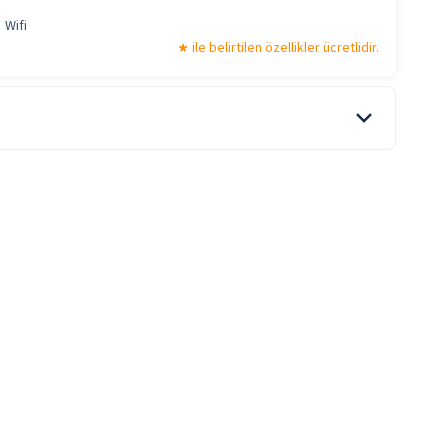
Wifi
ile belirtilen özellikler ücretlidir.
Kahvaltı Salonu
Şişeli İçecekler
ile belirtilen özellikler ücretlidir.