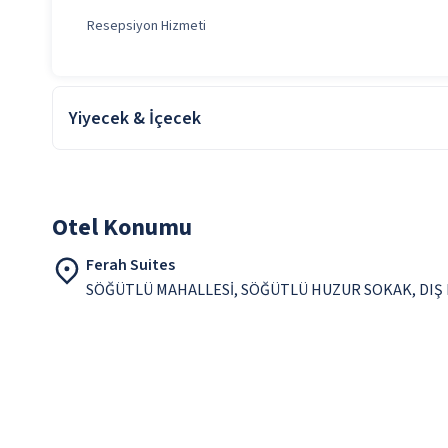
Resepsiyon Hizmeti
Yiyecek & İçecek
Bebek Sandalyesi
Oda Servisi
Otel Konumu
Türk Kahvesi
Ferah Suites
SÖĞÜTLÜ MAHALLESİ, SÖĞÜTLÜ HUZUR SOKAK, DIŞ KA