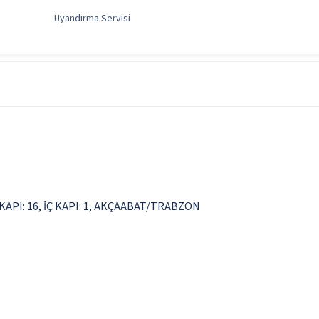
Uyandırma Servisi
Enerji İçecekleri
Serpme Kahvaltı
PI: 16, İÇ KAPI: 1, AKÇAABAT/TRABZON