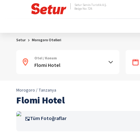
Setur Servis Turistik A.Ş.
Belge No: 728
Setur
Morogoro Otelleri
Otel / Konum
Morogoro / Tanzanya
Flomi Hotel
Tüm Fotoğraflar