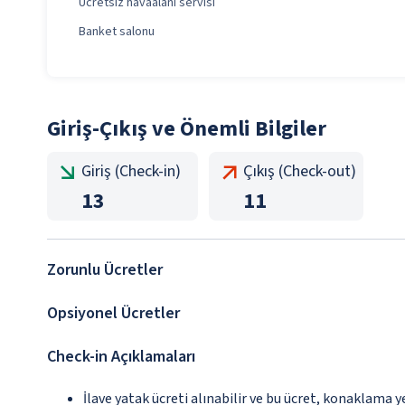
Ücretsiz havaalanı servisi
Banket salonu
Giriş-Çıkış ve Önemli Bilgiler
Giriş (Check-in)
Çıkış (Check-out)
13
11
Zorunlu Ücretler
Opsiyonel Ücretler
Check-in Açıklamaları
İlave yatak ücreti alınabilir ve bu ücret, konaklama y