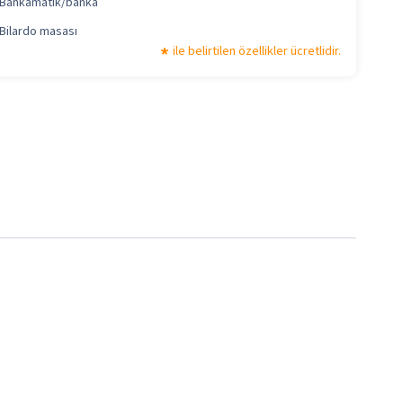
Bankamatik/banka
Bilardo masası
ile belirtilen özellikler ücretlidir.