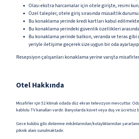
Olası ekstra harcamalar için otele girişte, resmi kur
Özel talepler, otele giriş sırasında müsaitlik durumu
Bu konaklama yerinde kredi kartları kabul edilmekte
Bu konaklama yerindeki güvenlik özellikleri arasınd
Bu konaklama yerinde balkon, veranda ve teras gibi 
yeriyle iletişime geçerek size uygun bir oda ayarlayı
Resepsiyon çalışanları konaklama yerine varışta misafirleri
Otel Hakkında
Misafirler için 52 klimalı odada düz ekran televizyon mevcuttur. Oda
kablolu TV kanalları vardır. Banyolarda küvet veya duş ve ücretsiz 
Gece kulübü gibi dinlenme imkânlarından/kolaylıklarından yararlanın
piknik alanı sunulmaktadır.