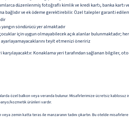
umlarca düzenlenmiş fotoğraflı kimlik ve kredi kartı, banka kartı v
na bağlıdır ve ek ödeme gerektirebilir. Özel talepler garanti edile
dir
a yangın söndürücü yer almaktadır
çocuklar için uygun olmayabilecek açık alanlar bulunmaktadır; he
p ayarlayamayacaklarını teyit etmenizi öneririz
 karşılayacaktır. Konaklama yeri tarafından sağlanan bilgiler, otoma
larda özel balkon veya veranda bulunur. Misafirlerimize ücretsiz kablosuz int
banyo/kozmetik ürünleri vardır.
 veya zemin katta teras ile manzaranın tadını çıkartın. Bu otelde misafirler