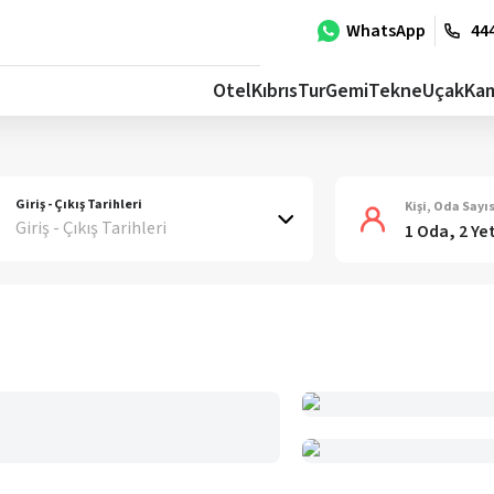
WhatsApp
444
Otel
Kıbrıs
Tur
Gemi
Tekne
Uçak
Ka
Giriş - Çıkış Tarihleri
Kişi, Oda Sayıs
Giriş - Çıkış Tarihleri
1 Oda, 2 Ye