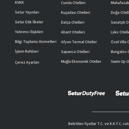
KVKK
Cunda Otelleri
Muhafazak
Setur Yayınları
Kuşadası Otelleri
Doğa Otell
Setur Etik İlkeler
Datça Otelleri
Sanatçılı O
Yatırımcı İlişkileri
Abant Otelleri
Lüks Otell
Bilgi Toplumu Hizmetleri
Afyon Termal Oteller
Özel Villa
İşlem Rehberi
Sapanca Otelleri
Bungalov O
Muğla Ekonomik Oteller
Swim Up O
Çerez Ayarları
Belirtilen fiyatlar T.C. ve K.K.T.C. 