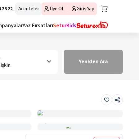
 28 22
Acenteler
Üye Ol
Giriş Yap
mpanyalar
Yaz Fırsatları
SeturKids
ı
Yeniden Ara
tişkin
Haritada Gör