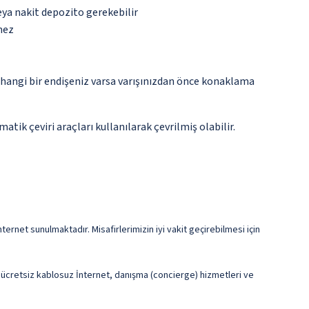
eya nakit depozito gerekebilir
mez
rhangi bir endişeniz varsa varışınızdan önce konaklama
tik çeviri araçları kullanılarak çevrilmiş olabilir.
ernet sunulmaktadır. Misafirlerimizin iyi vakit geçirebilmesi için
e ücretsiz kablosuz İnternet, danışma (concierge) hizmetleri ve