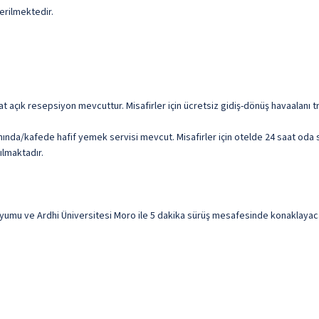
erilmektedir.
at açık resepsiyon mevcuttur. Misafirler için ücretsiz gidiş-dönüş havaalanı 
nında/kafede hafif yemek servisi mevcut. Misafirler için otelde 24 saat oda 
ılmaktadır.
u ve Ardhi Üniversitesi Moro ile 5 dakika sürüş mesafesinde konaklayacaksı