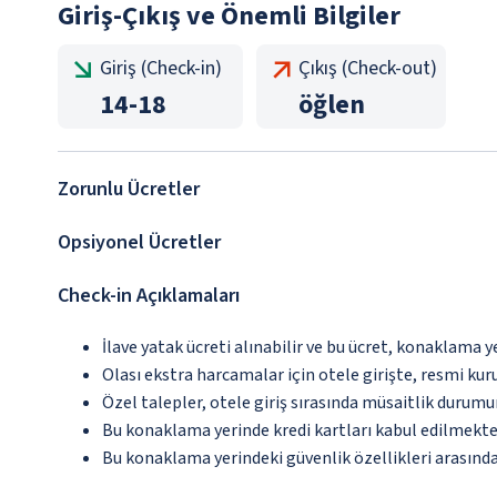
Giriş-Çıkış ve Önemli Bilgiler
Giriş (Check-in)
Çıkış (Check-out)
14
-
18
öğlen
Zorunlu Ücretler
Opsiyonel Ücretler
Check-in Açıklamaları
İlave yatak ücreti alınabilir ve bu ücret, konaklama y
Olası ekstra harcamalar için otele girişte, resmi kur
Özel talepler, otele giriş sırasında müsaitlik durumu
Bu konaklama yerinde kredi kartları kabul edilmekte
Bu konaklama yerindeki güvenlik özellikleri arasınd