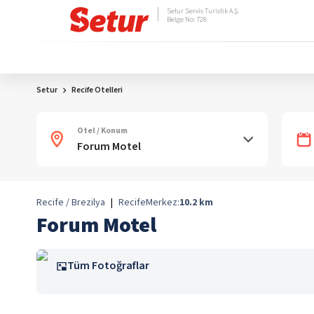
Setur Servis Turistik A.Ş.
Belge No: 728
Setur
Recife Otelleri
Otel / Konum
Recife / Brezilya
|
Recife
Merkez:
10.2
km
Forum Motel
Tüm Fotoğraflar