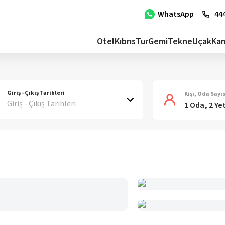
WhatsApp
444
Otel
Kıbrıs
Tur
Gemi
Tekne
Uçak
Ka
Giriş - Çıkış Tarihleri
Kişi, Oda Sayıs
Giriş - Çıkış Tarihleri
1 Oda, 2 Ye