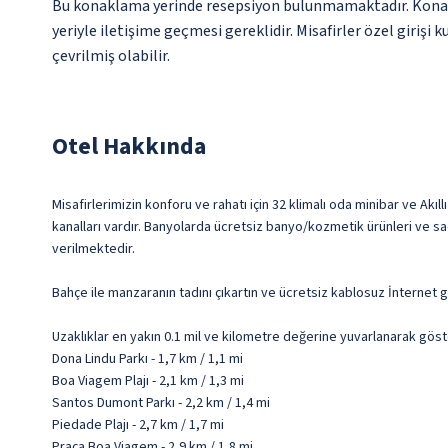
Bu konaklama yerinde resepsiyon bulunmamaktadır. Konakl
yeriyle iletişime geçmesi gereklidir. Misafirler özel girişi
çevrilmiş olabilir.
Otel Hakkında
Misafirlerimizin konforu ve rahatı için 32 klimalı oda minibar ve Akıl
kanalları vardır. Banyolarda ücretsiz banyo/kozmetik ürünleri ve sa
verilmektedir.
Bahçe ile manzaranın tadını çıkartın ve ücretsiz kablosuz İnternet g
Uzaklıklar en yakın 0.1 mil ve kilometre değerine yuvarlanarak göst
Dona Lindu Parkı - 1,7 km / 1,1 mi
Boa Viagem Plajı - 2,1 km / 1,3 mi
Santos Dumont Parkı - 2,2 km / 1,4 mi
Piedade Plajı - 2,7 km / 1,7 mi
Praça Boa Viagem - 2,9 km / 1,8 mi