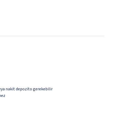
eya nakit depozito gerekebilir
mez