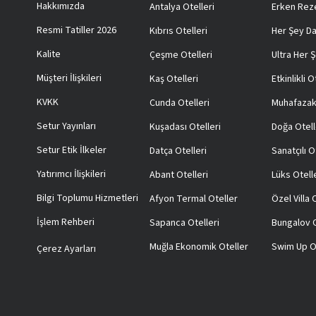
Hakkımızda
Antalya Otelleri
Erken Reze
Resmi Tatiller 2026
Kıbrıs Otelleri
Her Şey Da
Kalite
Çeşme Otelleri
Ultra Her Ş
Müşteri İlişkileri
Kaş Otelleri
Etkinlikli O
KVKK
Cunda Otelleri
Muhafazak
Setur Yayınları
Kuşadası Otelleri
Doğa Otell
Setur Etik İlkeler
Datça Otelleri
Sanatçılı O
Yatırımcı İlişkileri
Abant Otelleri
Lüks Otell
Bilgi Toplumu Hizmetleri
Afyon Termal Oteller
Özel Villa
İşlem Rehberi
Sapanca Otelleri
Bungalov O
Muğla Ekonomik Oteller
Swim Up O
Çerez Ayarları