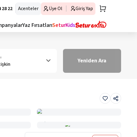
 28 22
Acenteler
Üye Ol
Giriş Yap
mpanyalar
Yaz Fırsatları
SeturKids
ı
Yeniden Ara
tişkin
Haritada Gör