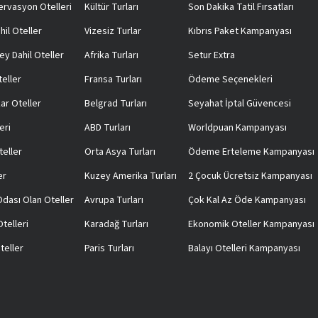
rvasyon Otelleri
Kültür Turları
Son Dakika Tatil Fırsatları
hil Oteller
Vizesiz Turlar
Kıbrıs Paket Kampanyası
ey Dahil Oteller
Afrika Turları
Setur Extra
teller
Fransa Turları
Ödeme Seçenekleri
ar Oteller
Belgrad Turları
Seyahat İptal Güvencesi
eri
ABD Turları
Worldpuan Kampanyası
teller
Orta Asya Turları
Ödeme Erteleme Kampanyası
er
Kuzey Amerika Turları
2 Çocuk Ücretsiz Kampanyası
 Odası Olan Oteller
Avrupa Turları
Çok Kal Az Öde Kampanyası
telleri
Karadağ Turları
Ekonomik Oteller Kampanyası
teller
Paris Turları
Balayı Otelleri Kampanyası