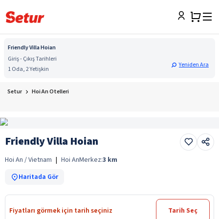
Friendly Villa Hoian
Giriş - Çıkış Tarihleri
Yeniden Ara
1 Oda, 2 Yetişkin
Setur
Hoi An Otelleri
Friendly Villa Hoian
Hoi An / Vietnam
|
Hoi An
Merkez:
3
km
Haritada Gör
Fiyatları görmek için tarih seçiniz
Tarih Seç