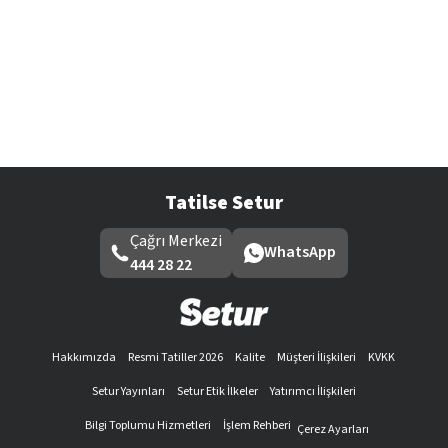
Tatilse Setur
Çağrı Merkezi
WhatsApp
444 28 22
Hakkımızda
Resmi Tatiller 2026
Kalite
Müşteri İlişkileri
KVKK
Setur Yayınları
Setur Etik İlkeler
Yatırımcı İlişkileri
Bilgi Toplumu Hizmetleri
İşlem Rehberi
Çerez Ayarları