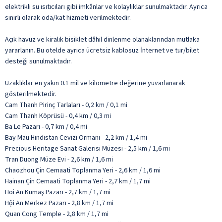
elektrikli su ısıtıcıları gibi imkânlar ve kolaylıklar sunulmaktadır. Ayrıca
sınırlı olarak oda/kat hizmeti verilmektedir.
Açık havuz ve kiralık bisiklet dâhil dinlenme olanaklarından mutlaka
yararlanın. Bu otelde ayrıca ücretsiz kablosuz İnternet ve tur/bilet
desteği sunulmaktadır.
Uzaklıklar en yakın 0.1 mil ve kilometre değerine yuvarlanarak
gösterilmektedir.
Cam Thanh Pirinç Tarlaları - 0,2 km / 0,1 mi
Cam Thanh Köprüsü - 0,4 km / 0,3 mi
Ba Le Pazarı - 0,7 km / 0,4 mi
Bay Mau Hindistan Cevizi Ormanı - 2,2 km / 1,4 mi
Precious Heritage Sanat Galerisi Müzesi - 2,5 km / 1,6 mi
Tran Duong Müze Evi - 2,6 km / 1,6 mi
Chaozhou Çin Cemaati Toplanma Yeri - 2,6 km / 1,6 mi
Hainan Çin Cemaati Toplanma Yeri - 2,7 km / 1,7 mi
Hoi An Kumaş Pazarı - 2,7 km / 1,7 mi
Hội An Merkez Pazarı - 2,8 km / 1,7 mi
Quan Cong Temple - 2,8 km / 1,7 mi