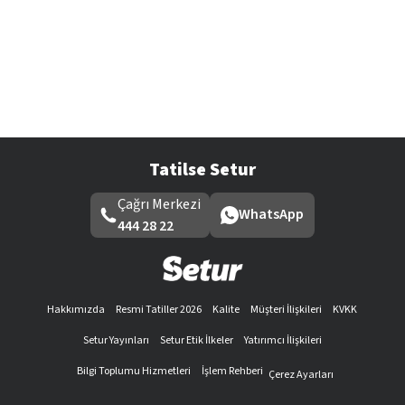
Tatilse Setur
Çağrı Merkezi
WhatsApp
444 28 22
Hakkımızda
Resmi Tatiller 2026
Kalite
Müşteri İlişkileri
KVKK
Setur Yayınları
Setur Etik İlkeler
Yatırımcı İlişkileri
Bilgi Toplumu Hizmetleri
İşlem Rehberi
Çerez Ayarları