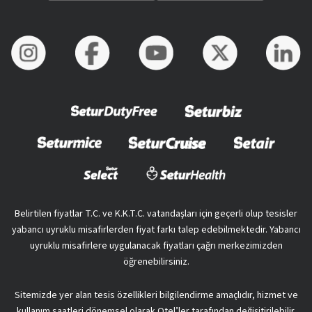
Belirtilen fiyatlar T.C. ve K.K.T.C. vatandaşları için geçerli olup tesisler
yabancı uyruklu misafirlerden fiyat farkı talep edebilmektedir. Yabancı
uyruklu misafirlere uygulanacak fiyatları çağrı merkezimizden
öğrenebilirsiniz.
Sitemizde yer alan tesis özellikleri bilgilendirme amaçlıdır, hizmet ve
kullanım saatleri dönemsel olarak Otel’ler tarafından değişitirilebilir.