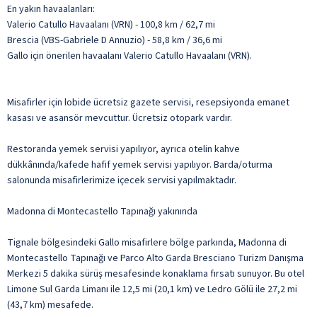
En yakın havaalanları:
Valerio Catullo Havaalanı (VRN) - 100,8 km / 62,7 mi
Brescia (VBS-Gabriele D Annuzio) - 58,8 km / 36,6 mi
Gallo için önerilen havaalanı Valerio Catullo Havaalanı (VRN).
Misafirler için lobide ücretsiz gazete servisi, resepsiyonda emanet
kasası ve asansör mevcuttur. Ücretsiz otopark vardır.
Restoranda yemek servisi yapılıyor, ayrıca otelin kahve
dükkânında/kafede hafif yemek servisi yapılıyor. Barda/oturma
salonunda misafirlerimize içecek servisi yapılmaktadır.
Madonna di Montecastello Tapınağı yakınında
Tignale bölgesindeki Gallo misafirlere bölge parkında, Madonna di
Montecastello Tapınağı ve Parco Alto Garda Bresciano Turizm Danışma
Merkezi 5 dakika sürüş mesafesinde konaklama fırsatı sunuyor. Bu otel
Limone Sul Garda Limanı ile 12,5 mi (20,1 km) ve Ledro Gölü ile 27,2 mi
(43,7 km) mesafede.