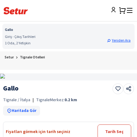
Gallo
Giriş - Çıkış Tarihleri
Yeniden Ara
1 Oda, 2 Yetişkin
Setur
Tignale Otelleri
Gallo
Tignale / İtalya
|
Tignale
Merkez:
0.2
km
Haritada Gör
Fiyatları görmek için tarih seçiniz
Tarih Seç