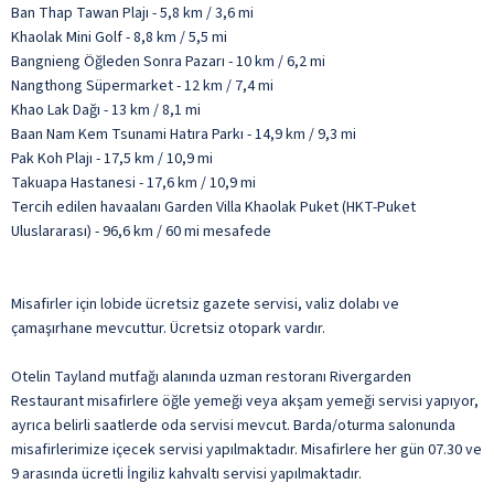
Ban Thap Tawan Plajı - 5,8 km / 3,6 mi
Khaolak Mini Golf - 8,8 km / 5,5 mi
Bangnieng Öğleden Sonra Pazarı - 10 km / 6,2 mi
Nangthong Süpermarket - 12 km / 7,4 mi
Khao Lak Dağı - 13 km / 8,1 mi
Baan Nam Kem Tsunami Hatıra Parkı - 14,9 km / 9,3 mi
Pak Koh Plajı - 17,5 km / 10,9 mi
Takuapa Hastanesi - 17,6 km / 10,9 mi
Tercih edilen havaalanı Garden Villa Khaolak Puket (HKT-Puket
Uluslararası) - 96,6 km / 60 mi mesafede
Misafirler için lobide ücretsiz gazete servisi, valiz dolabı ve
çamaşırhane mevcuttur. Ücretsiz otopark vardır.
Otelin Tayland mutfağı alanında uzman restoranı Rivergarden
Restaurant misafirlere öğle yemeği veya akşam yemeği servisi yapıyor,
ayrıca belirli saatlerde oda servisi mevcut. Barda/oturma salonunda
misafirlerimize içecek servisi yapılmaktadır. Misafirlere her gün 07.30 ve
9 arasında ücretli İngiliz kahvaltı servisi yapılmaktadır.