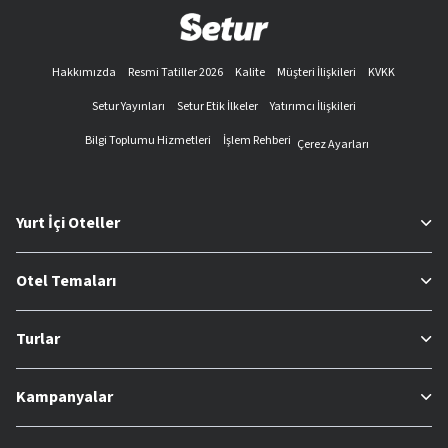
Hakkımızda
Resmi Tatiller 2026
Kalite
Müşteri İlişkileri
KVKK
Setur Yayınları
Setur Etik İlkeler
Yatırımcı İlişkileri
Bilgi Toplumu Hizmetleri
İşlem Rehberi
Çerez Ayarları
Yurt İçi Oteller
Otel Temaları
Turlar
Kampanyalar