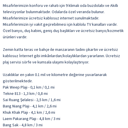
Misafirlerimizin konforu ve rahatı için 9 klimalı oda buzdolabı ve Akıllı
televizyonlar bulunmaktadır. Odalarda özel veranda bulunur.
Misafirlerimize ücretsiz kablosuz internet sunulmaktadır.
Misafirlerimizin iyi vakit geçirebilmesi için kablolu TV kanalları vardır.
Özel banyo, duş kabini, geniş duş başlıkları ve ücretsiz banyo/kozmetik
ürünleri vardır.
Zemin katta teras ve bahçe ile manzaranın tadını çıkartın ve ücretsiz
kablosuz İnternet gibi imkânlardan/kolaylıklardan yararlanın. Ücretsiz
plaj servisi sörfe ve kumsala ulaşımı kolaylaştırıyor.
Uzaklıklar en yakın 0.1 mil ve kilometre değerine yuvarlanarak
gösterilmektedir.
Pak Weep Plajı - 0,1 km / 0,1 mi
Tekne 813 - 1,3 km / 0,8 mi
Sai Ruang Şelalesi - 2,5 km / 1,6 mi
Bang Niang Plajı - 4,1 km / 2,6 mi
Khuk Khak Plajı - 4,1 km / 2,6 mi
Laem Pakarang Plajı - 4,8 km / 3 mi
Bang Sak - 4,8 km / 3 mi