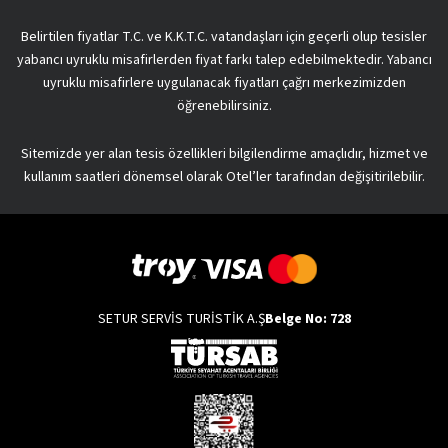
Belirtilen fiyatlar T.C. ve K.K.T.C. vatandaşları için geçerli olup tesisler
yabancı uyruklu misafirlerden fiyat farkı talep edebilmektedir. Yabancı
uyruklu misafirlere uygulanacak fiyatları çağrı merkezimizden
öğrenebilirsiniz.
Sitemizde yer alan tesis özellikleri bilgilendirme amaçlıdır, hizmet ve
kullanım saatleri dönemsel olarak Otel’ler tarafından değişitirilebilir.
SETUR SERVİS TURİSTİK A.Ş
Belge No: 728