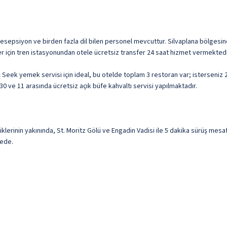
resepsiyon ve birden fazla dil bilen personel mevcuttur. Silvaplana bölgesind
er için tren istasyonundan otele ücretsiz transfer 24 saat hizmet vermektedir
 Seek yemek servisi için ideal, bu otelde toplam 3 restoran var; isterseni
30 ve 11 arasında ücretsiz açık büfe kahvaltı servisi yapılmaktadır.
klerinin yakınında, St. Moritz Gölü ve Engadin Vadisi ile 5 dakika sürüş mesa
fede.