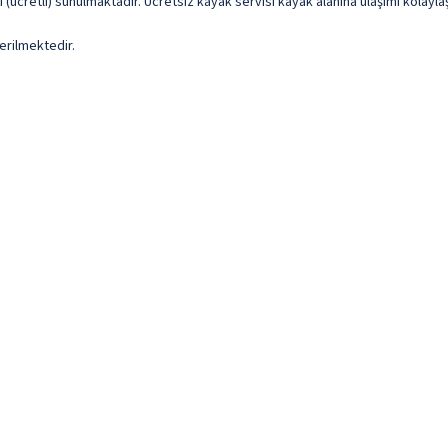
cretli) sunulmaktadır. Ücretsiz kayak servisi kayak alanına ulaşımı kolaylaşt
erilmektedir.