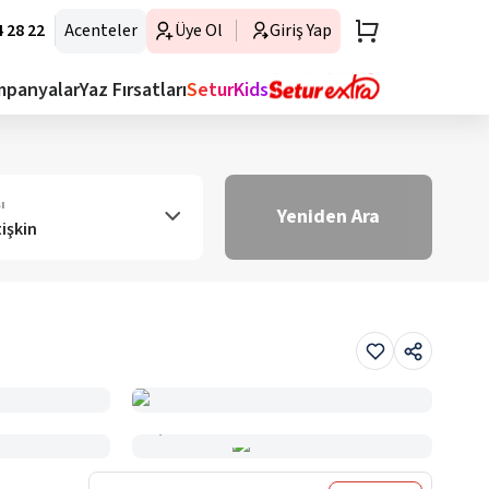
 28 22
Acenteler
Üye Ol
Giriş Yap
mpanyalar
Yaz Fırsatları
SeturKids
ı
Yeniden Ara
tişkin
Haritada Gör