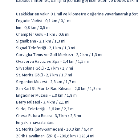
kablosuz İnternet, danışma (concierge) hizmetleri ve bebek bakımı (ü
Uzaklıklar en yakın 0.1 mil ve kilometre değerine yuvarlanarak göst
Engadin Vadisi - 0,1 km / 0,1 mi
Inn - 0,8 km / 0,5 mi
Champfèr Gölü - 1 km / 0,6 mi
Signalbahn - 2,1 km / 1,3 mi
Signal Teleferiği - 2,1 km / 1,3 mi
Corviglia Tenis ve Golf Merkezi - 2,2 km / 1,3 mi
Ovaverva Havuz ve Spa - 2,4 km / 1,5 mi
Silvaplana Gölü - 2,7 km / 1,7 mi
St. Moritz Gölü - 2,7 km / 1,7 mi
Segantini Müzesi - 2,8 km / 1,7 mi
San Karl St. Moritz-Bad Kilisesi - 2,8 km / 1,8 mi
Engadiner Müzesi - 2,9 km / 1,8 mi
Berry Müzesi - 3,4 km / 2,1 mi
Surlej Teleferiği - 3,6 km / 2,2 mi
Chesa Futura Binası - 3,7 km / 2,3 mi
En yakın havaalanları:
St. Moritz (SMV-Samedan) - 10,3 km / 6,4 mi
Zürih Havalimanı (ZRH) - 206,6 km / 128,4 mi