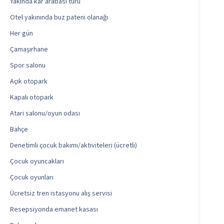
Yakında kar arabası turu
Otel yakınında buz pateni olanağı
Her gün
Çamaşırhane
Spor salonu
Açık otopark
Kapalı otopark
Atari salonu/oyun odası
Bahçe
Denetimli çocuk bakımı/aktiviteleri (ücretli)
Çocuk oyuncakları
Çocuk oyunları
Ücretsiz tren istasyonu alış servisi
Resepsiyonda emanet kasası