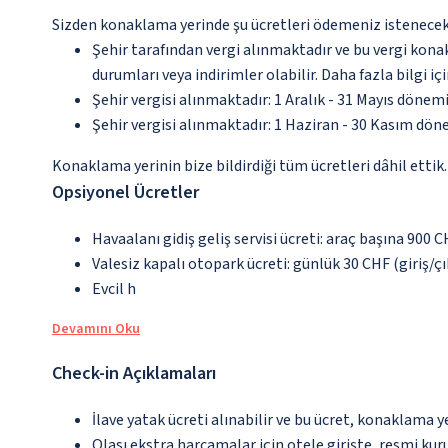
Sizden konaklama yerinde şu ücretleri ödemeniz istenecektir
Şehir tarafından vergi alınmaktadır ve bu vergi kon
durumları veya indirimler olabilir. Daha fazla bilgi 
Şehir vergisi alınmaktadır: 1 Aralık - 31 Mayıs dönem
Şehir vergisi alınmaktadır: 1 Haziran - 30 Kasım döne
Konaklama yerinin bize bildirdiği tüm ücretleri dâhil ettik.
Opsiyonel Ücretler
Havaalanı gidiş geliş servisi ücreti: araç başına 900 
Valesiz kapalı otopark ücreti: günlük 30 CHF (giriş/çık
Evcil h
Devamını Oku
Check-in Açıklamaları
İlave yatak ücreti alınabilir ve bu ücret, konaklama y
Olası ekstra harcamalar için otele girişte, resmi kur