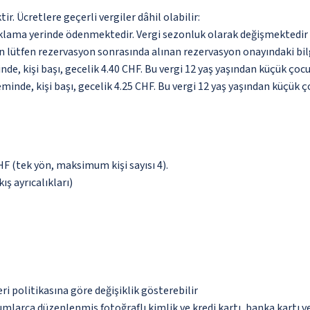
. Ücretlere geçerli vergiler dâhil olabilir:
aklama yerinde ödenmektedir. Vergi sezonluk olarak değişmektedir
için lütfen rezervasyon sonrasında alınan rezervasyon onayındaki bil
inde, kişi başı, gecelik 4.40 CHF. Bu vergi 12 yaş yaşından küçük ço
minde, kişi başı, gecelik 4.25 CHF. Bu vergi 12 yaş yaşından küçük 
CHF (tek yön, maksimum kişi sayısı 4).
ış ayrıcalıkları)
eri politikasına göre değişiklik gösterebilir
umlarca düzenlenmiş fotoğraflı kimlik ve kredi kartı, banka kartı v