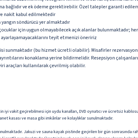
na bağlıdır ve ek ödeme gerektirebilir. Özel talepler garanti edile
ve nakit kabul edilmektedir
a yangın söndürücü yer almaktadır
çocuklar için uygun olmayabilecek açık alanlar bulunmaktadır; he
p ayarlayamayacaklarını teyit etmenizi öneririz
si sunmaktadır (bu hizmet ücretli olabilir). Misafirler rezervasyon 
yrıntılarını konaklama yerine bildirmelidir. Resepsiyon çalışanları
i araçları kullanılarak çevrilmiş olabilir.
 iyi vakit geçirebilmesi için uydu kanalları, DVD oynatıcı ve ücretsiz kablosu
anet kasası ve masa gibi imkânlar ve kolaylıklar sunulmaktadır.
ulmaktadır. Jakuzi ve sauna kayak pistinde geçirilen bir gün sonrasında rahat