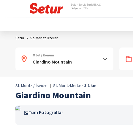
Setur Servis Turistik A.Ş.
Belge No: 728
Setur
St. Moritz Otelleri
Otel / Konum
St. Moritz / İsviçre
|
St. Moritz
Merkez:
3.1
km
Giardino Mountain
Tüm Fotoğraflar