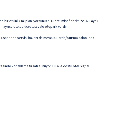
e bir etkinlik mi planlıyorsunuz? Bu otel misafirlerimize 323 ayak
, ayrıca otelde ücretsiz vale otopark vardır.
z 24 saat oda servisi imkanı da mevcut. Barda/oturma salonunda
fesinde konaklama fırsatı sunuyor. Bu aile dostu otel Signal