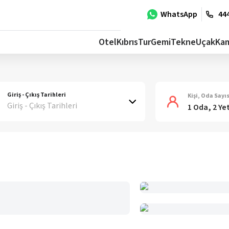
WhatsApp
444
Otel
Kıbrıs
Tur
Gemi
Tekne
Uçak
Ka
Giriş - Çıkış Tarihleri
Kişi, Oda Sayıs
Giriş - Çıkış Tarihleri
1 Oda, 2 Ye