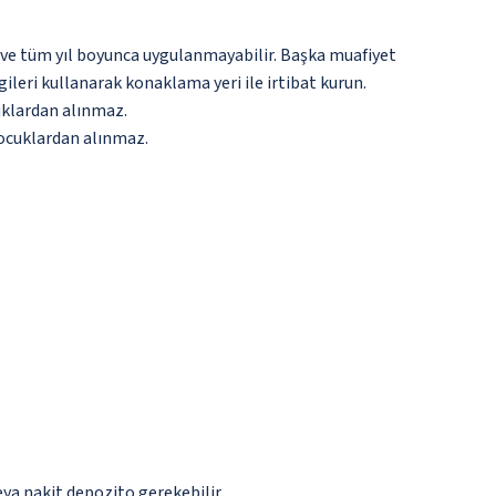
 ve tüm yıl boyunca uygulanmayabilir. Başka muafiyet
gileri kullanarak konaklama yeri ile irtibat kurun.
cuklardan alınmaz.
çocuklardan alınmaz.
eya nakit depozito gerekebilir