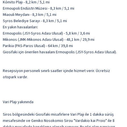
Kómito Plajı - 8,2 km / 5,1 mi
Ermoupoli Endüstri Müzesi - 8,3 km / 5,1 mi
Miaouli Meydanı - 8,3 km / 5,1 mi
Syros Belediye Sarayı - 8,3 km / 5,1 mi
En yakın havaalanları:
Ermoupolis (JSY-Syros Adası Ulusal) - 5,8 km / 3,6 mi
Mikonos (JMK-Mikonos Adası Ulusal) - 48,1 km / 29,9 mi
Parikia (PAS-Paros Ulusal) - 64 km / 39,8 mi
Giosifaki için önerilen havaalanı Ermoupolis (JSY-Syros Adası Ulusal).
Resepsiyon personeli sınırlı saatler içinde hizmet verir. Ücretsiz
otopark vardır.
Vari Plajı yakınında
Siros bölgesindeki Giosifaki misafirlere Vari Plajı ile 1 dakika sürüş
mesafesinde ve Geniko Nosokomio Sirou "Vardakio kai Proio" ile 8
dakika mesafede konaklama olanağı sunuyor. Bu plaj olan pansiyon