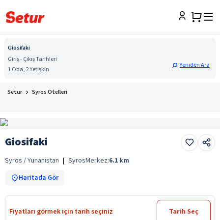
Giosifaki
Giriş - Çıkış Tarihleri
Yeniden Ara
1 Oda, 2 Yetişkin
Setur
Syros Otelleri
Giosifaki
Syros / Yunanistan
|
Syros
Merkez:
6.1
km
Haritada Gör
Fiyatları görmek için tarih seçiniz
Tarih Seç