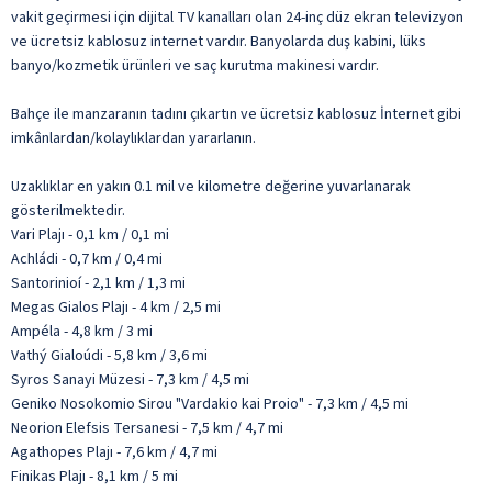
vakit geçirmesi için dijital TV kanalları olan 24-inç düz ekran televizyon
ve ücretsiz kablosuz internet vardır. Banyolarda duş kabini, lüks
banyo/kozmetik ürünleri ve saç kurutma makinesi vardır.
Bahçe ile manzaranın tadını çıkartın ve ücretsiz kablosuz İnternet gibi
imkânlardan/kolaylıklardan yararlanın.
Uzaklıklar en yakın 0.1 mil ve kilometre değerine yuvarlanarak
gösterilmektedir.
Vari Plajı - 0,1 km / 0,1 mi
Achládi - 0,7 km / 0,4 mi
Santorinioí - 2,1 km / 1,3 mi
Megas Gialos Plajı - 4 km / 2,5 mi
Ampéla - 4,8 km / 3 mi
Vathý Gialoúdi - 5,8 km / 3,6 mi
Syros Sanayi Müzesi - 7,3 km / 4,5 mi
Geniko Nosokomio Sirou "Vardakio kai Proio" - 7,3 km / 4,5 mi
Neorion Elefsis Tersanesi - 7,5 km / 4,7 mi
Agathopes Plajı - 7,6 km / 4,7 mi
Finikas Plajı - 8,1 km / 5 mi